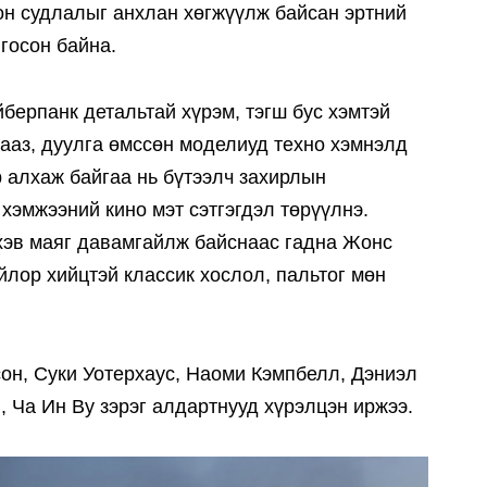
он судлалыг анхлан хөгжүүлж байсан эртний
нгосон байна.
йберпанк детальтай хүрэм, тэгш бус хэмтэй
тааз, дуулга өмссөн моделиуд техно хэмнэлд
 алхаж байгаа нь бүтээлч захирлын
 хэмжээний кино мэт сэтгэгдэл төрүүлнэ.
 хэв маяг давамгайлж байснаас гадна Жонс
йлор хийцтэй классик хослол, пальтог мөн
он, Суки Уотерхаус, Наоми Кэмпбелл, Дэниэл
, Ча Ин Ву зэрэг алдартнууд хүрэлцэн иржээ.