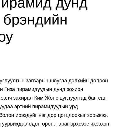
пирамид дунд
r брэндийн
оу
й цуглуулгын загварын шоугаа дэлхийн долоон
йн Гиза пирамидуудын дунд зохион
тээлч захирал Ким Жонс цуглуулгад багтсан
нуудаа эртний пирамидуудын урд
болон ирээдүйг нэг дор цогцлоохыг зорьжээ.
туурвихдаа одон орон, гараг эрхсээс ихээхэн