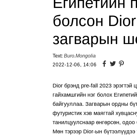
Египетийн 
болсон Dio
загварын ш
Text:
Buro.Mongolia
2022-12-06, 14:06
Dior брэнд pre-fall 2023 эрэгтэ
гайхамшгийн нэг болох Египети
байгууллаа. Загварын ордны бү
футуристик хэв маягтай хувцас
танилцуулснаар өнгөрсөн, одоо 
Мөн тэрээр Dior-ын бүтээлүүдээ 