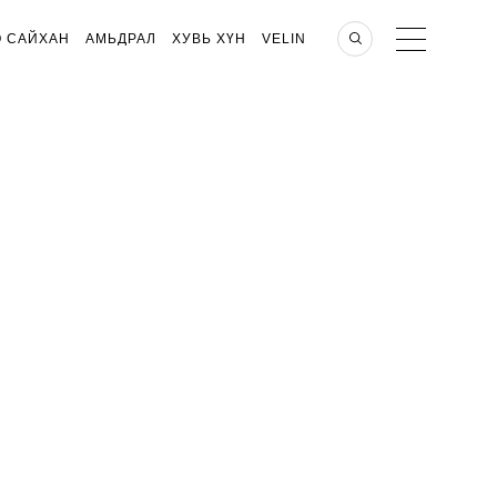
О САЙХАН
АМЬДРАЛ
ХУВЬ ХҮН
VELIN