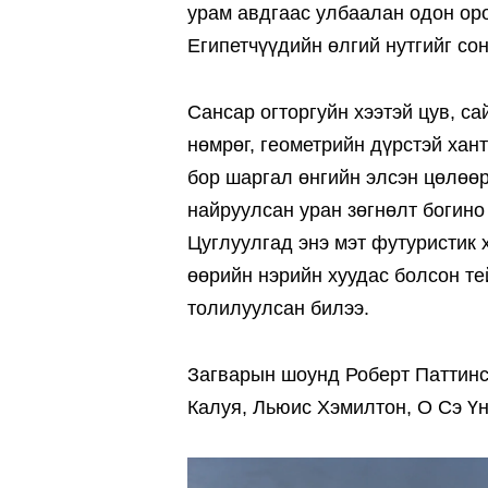
урам авдгаас улбаалан одон ор
Египетчүүдийн өлгий нутгийг со
Сансар огторгуйн хээтэй цув, са
нөмрөг, геометрийн дүрстэй хан
бор шаргал өнгийн элсэн цөлөөр
найруулсан уран зөгнөлт богино
Цуглуулгад энэ мэт футуристик
өөрийн нэрийн хуудас болсон те
толилуулсан билээ.
Загварын шоунд Роберт Паттинс
Калуя, Льюис Хэмилтон, О Сэ Үн