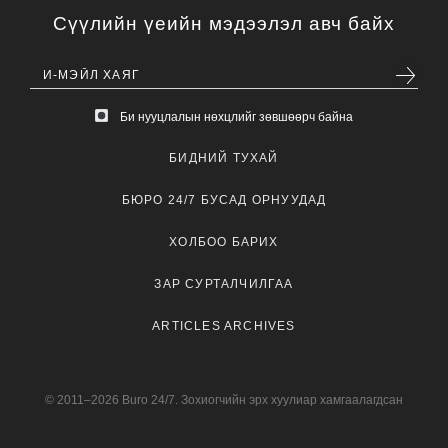
Сүүлийн үеийн мэдээлэл авч байх
Би нууцлалын нөхцлийг зөвшөөрч байна
БИДНИЙ ТУХАЙ
БЮРО 24/7 БУСАД ОРНУУДАД
ХОЛБОО БАРИХ
ЗАР СУРТАЛЧИЛГАА
ARTICLES ARCHIVES
© 2011–2026 Buro 24/7. Зохиогчийн эрх хуулиар хамгаалагдсан