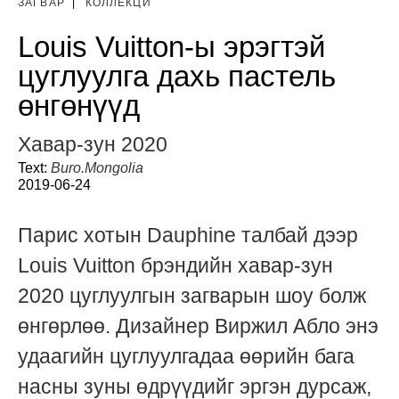
ЗАГВАР
|
КОЛЛЕКЦИ
Louis Vuitton-ы эрэгтэй
цуглуулга дахь пастель
өнгөнүүд
Хавар-зун 2020
Text:
Buro.Mongolia
2019-06-24
Парис хотын Dauphine талбай дээр
Louis Vuitton брэндийн хавар-зун
2020 цуглуулгын загварын шоу болж
өнгөрлөө. Дизайнер Виржил Абло энэ
удаагийн цуглуулгадаа өөрийн бага
насны зуны өдрүүдийг эргэн дурсаж,