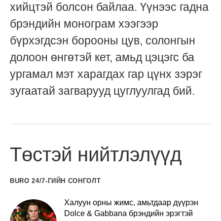
хийцтэй болсон байлаа. Үүнээс гадна
брэндийн монограм хээгээр
бүрхэгдсэн борооны цув, солонгын
долоон өнгөтэй кет, амьд цэцэгс ба
ургамал мэт харагдах гар цүнх зэрэг
зугаатай загварууд цуглуулгад бий.
Төстэй нийтлэлүүд
BURO 24/7-ГИЙН СОНГОЛТ
Халуун орны жимс, амьтдаар дүүрэн
Dolce & Gabbana брэндийн эрэгтэй