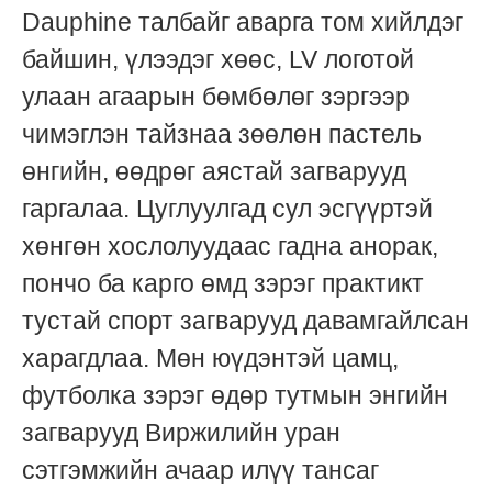
Dauphine талбайг аварга том хийлдэг
байшин, үлээдэг хөөс, LV логотой
улаан агаарын бөмбөлөг зэргээр
чимэглэн тайзнаа зөөлөн пастель
өнгийн, өөдрөг аястай загварууд
гаргалаа. Цуглуулгад сул эсгүүртэй
хөнгөн хослолуудаас гадна анорак,
пончо ба карго өмд зэрэг практикт
тустай спорт загварууд давамгайлсан
харагдлаа. Мөн юүдэнтэй цамц,
футболка зэрэг өдөр тутмын энгийн
загварууд Виржилийн уран
сэтгэмжийн ачаар илүү тансаг