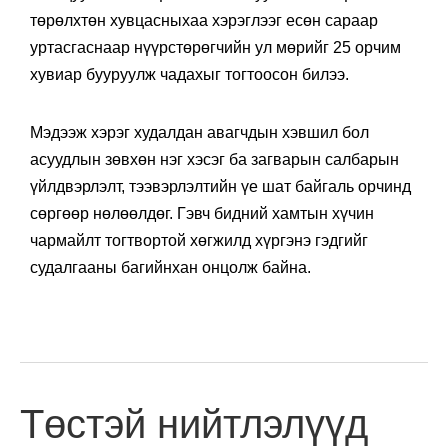
төрөлхтөн хувцасныхаа хэрэглээг есөн сараар
уртасгаснаар нүүрстөрөгчийн ул мөрийг 25 орчим
хувиар бууруулж чадахыг тогтоосон билээ.
Мэдээж хэрэг худалдан авагчдын хэвшил бол
асуудлын зөвхөн нэг хэсэг ба загварын салбарын
үйлдвэрлэлт, тээвэрлэлтийн үе шат байгаль орчинд
сөргөөр нөлөөлдөг. Гэвч бидний хамтын хүчин
чармайлт тогтвортой хөгжилд хүргэнэ гэдгийг
судалгааны багийнхан онцолж байна.
Төстэй нийтлэлүүд