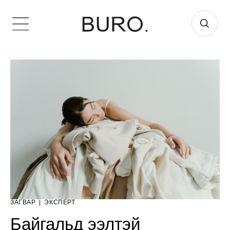
ЗАГВАР
|
ЭКСПЕРТ
Байгальд ээлтэй