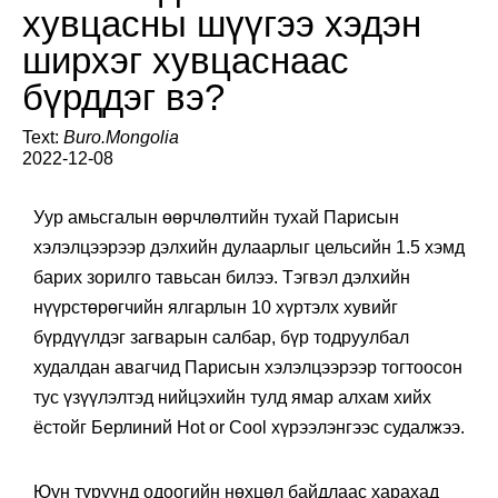
хувцасны шүүгээ хэдэн
ширхэг хувцаснаас
бүрддэг вэ?
Text:
Buro.Mongolia
2022-12-08
Уур амьсгалын өөрчлөлтийн тухай Парисын
хэлэлцээрээр дэлхийн дулаарлыг цельсийн 1.5 хэмд
барих зорилго тавьсан билээ. Тэгвэл дэлхийн
нүүрcтөрөгчийн ялгарлын 10 хүртэлх хувийг
бүрдүүлдэг загварын салбар, бүр тодруулбал
худалдан авагчид Парисын хэлэлцээрээр тогтоосон
тус үзүүлэлтэд нийцэхийн тулд ямар алхам хийх
ёстойг Берлиний Hot or Cool хүрээлэнгээс судалжээ.
Юун түрүүнд одоогийн нөхцөл байдлаас харахад