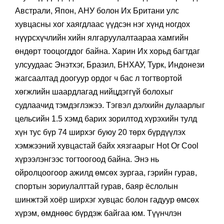
Австрали, Япон, АНУ болон Их Британи улс
хувцасны хог хаягдлаас үүдсэн нэг хүнд ногдох
нүүрсхүчлийн хийн ялгаруулалтаараа хамгийн
өндөрт тооцогддог байна. Харин Их хорьд багтдаг
улсуудаас Энэтхэг, Бразил, БНХАУ, Турк, Индонези
жагсаалтад доогуур ордог ч бас л тогтвортой
хөгжлийн шаардлагад нийцдэггүй болохыг
судлаачид тэмдэглэжээ. Тэгвэл дэлхийн дулаарлыг
цельсийн 1.5 хэмд барих зорилтод хүрэхийн тулд
хүн тус бүр 74 ширхэг буюу 20 төрх бүрдүүлэх
хэмжээний хувцастай байх хязгаарыг Hot Or Cool
хүрээлэнгээс тогтоогоод байна. Энэ нь
ойролцоогоор ажилд өмсөх зургаа, гэрийн гурав,
спортын зориулалттай гурав, баяр ёслолын
шинжтэй хоёр ширхэг хувцас болон гадуур өмсөх
хүрэм, өмднөөс бүрдэж байгаа юм. Түүнчлэн