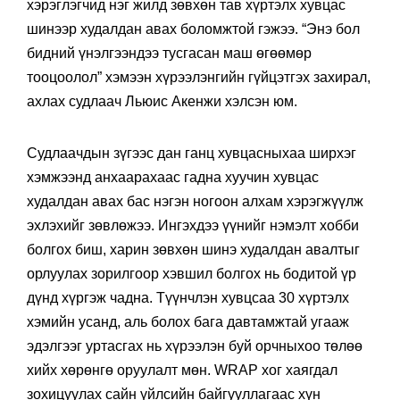
хэрэглэгчид нэг жилд зөвхөн тав хүртэлх хувцас
шинээр худалдан авах боломжтой гэжээ. “Энэ бол
бидний үнэлгээндээ тусгасан маш өгөөмөр
тооцоолол” хэмээн хүрээлэнгийн гүйцэтгэх захирал,
ахлах судлаач Льюис Акенжи хэлсэн юм.
Судлаачдын зүгээс дан ганц хувцасныхаа ширхэг
хэмжээнд анхаарахаас гадна хуучин хувцас
худалдан авах бас нэгэн ногоон алхам хэрэгжүүлж
эхлэхийг зөвлөжээ. Ингэхдээ үүнийг нэмэлт хобби
болгох биш, харин зөвхөн шинэ худалдан авалтыг
орлуулах зорилгоор хэвшил болгох нь бодитой үр
дүнд хүргэж чадна. Түүнчлэн хувцсаа 30 хүртэлх
хэмийн усанд, аль болох бага давтамжтай угааж
эдэлгээг уртасгах нь хүрээлэн буй орчныхоо төлөө
хийх хөрөнгө оруулалт мөн. WRAP хог хаягдал
зохицуулах сайн үйлсийн байгууллагаас хүн