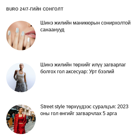
BURO 24/7-ГИЙН СОНГОЛТ
Шинэ жилийн маникюрын сонирхолтой
санаанууд
Шинэ жилийн төрхийг илүү загварлаг
болгох гол аксесуар: Урт бээлий
Street style төрхүүдээс суралцъя: 2023
оны гол өнгийг загварчлах 5 арга