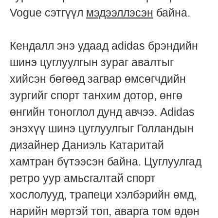
Vogue сэтгүүл
мэдээллэсэн
байна.
Кендалл энэ удаад adidas брэндийн
шинэ цуглуулгын зураг авалтыг
хийсэн бөгөөд загвар өмсөгчдийн
зургийг спорт танхим дотор, өнгө
өнгийн тоноглол дунд авчээ. Adidas
энэхүү шинэ цуглуулгыг Голландын
дизайнер Даниэль Катаритай
хамтран бүтээсэн байна. Цуглуулгад
ретро уур амьсгалтай спорт
хослолууд, трапеци хэлбэрийн өмд,
нарийн мөртэй топ, аварга том өдөн