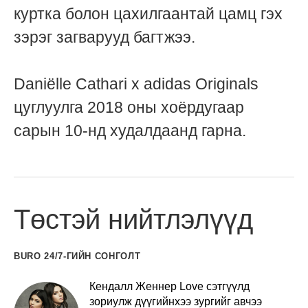
куртка болон цахилгаантай цамц гэх
зэрэг загварууд багтжээ.
Daniëlle Cathari x adidas Originals
цуглуулга 2018 оны хоёрдугаар
сарын 10-нд худалдаанд гарна.
Төстэй нийтлэлүүд
BURO 24/7-ГИЙН СОНГОЛТ
Кендалл Женнер Love сэтгүүлд
зориулж дүүгийнхээ зургийг авчээ