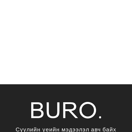
Сүүлийн үеийн мэдээлэл авч байх