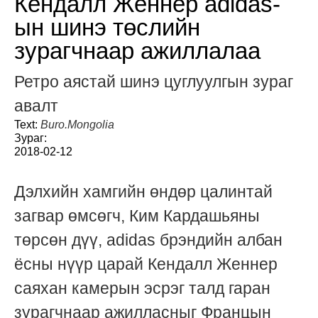
Кендалл Женнер adidas-
ын шинэ төслийн
зурагчнаар ажиллалаа
Ретро аястай шинэ цуглуулгын зураг
авалт
Text:
Buro.Mongolia
Зураг:
2018-02-12
Дэлхийн хамгийн өндөр цалинтай
загвар өмсөгч, Ким Кардашьяны
төрсөн дүү, adidas брэндийн албан
ёсны нүүр царай Кендалл Женнер
саяхан камерын эсрэг талд гаран
зурагчнаар ажилласныг Францын