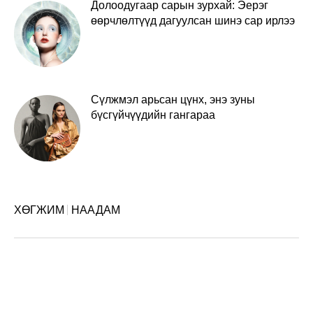
Долоодугаар сарын зурхай: Эерэг
өөрчлөлтүүд дагуулсан шинэ сар ирлээ
Сүлжмэл арьсан цүнх, энэ зуны
бүсгүйчүүдийн гангараа
ХӨГЖИМ
НААДАМ