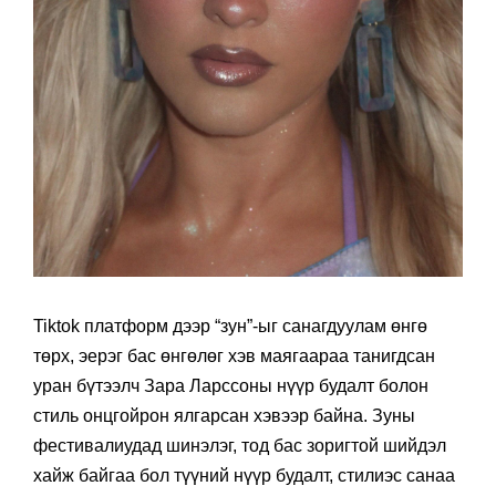
Tiktok платформ дээр “зун”-ыг санагдуулам өнгө
төрх, эерэг бас өнгөлөг хэв маягаараа танигдсан
уран бүтээлч Зара Ларссоны нүүр будалт болон
стиль онцгойрон ялгарсан хэвээр байна. Зуны
фестивалиудад шинэлэг, тод бас зоригтой шийдэл
хайж байгаа бол түүний нүүр будалт, стилиэс санаа