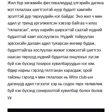
Жил бүр хөгжмийн фестивалиудад үлгэрийн дагина
мэт гялалзах шигтгээтэй нүүр будалт хамгийн
эрэлттэй дүр төрхүүдийн нэг байдаг. Энэ жил ч мөн
адил уг тренд үргэлжилсэн хэвээр байгаа ч илүү
“гялалзсан”, илүү нарийн ширхэгтэй саатай нүдний
будалттай хамт хослуулжээ. Нүдийг тойруулан
эрвээхэйн далавч адил туяарсан өнгөөр будаж,
будалттайгаа хослуулан жижиг хэмжээтэй шигтгээ
наасан төрхүүд нүдний будалтаа онцлохыг хүсэж
буй хэн бүхэнд тохирох хувилбаруудын нэг юм.
Өдөр нарны гэрэлд гялтганан харагдаж, орой
тайзны гэрэлд ч мөн гялалзах нь Winx club-ын
дагинууд адил гэгээлэг хэр нь содон төрх төлөвлөж
буй хэн бүхэнд сонирхолтой хувилбар болох болов
уу.