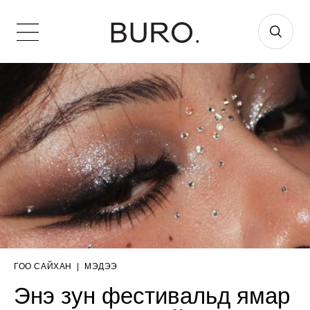
ГОО САЙХАН
|
МЭДЭЭ
Энэ зун фестивальд ямар