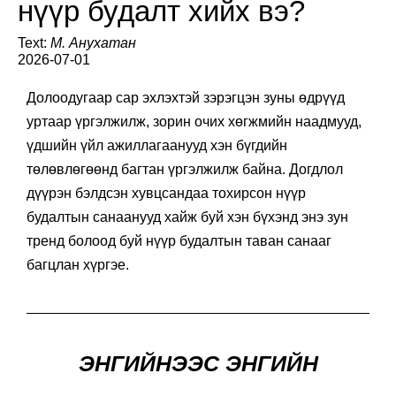
нүүр будалт хийх вэ?
Text:
М. Анухатан
2026-07-01
Долоодугаар сар эхлэхтэй зэрэгцэн зуны өдрүүд
уртаар үргэлжилж, зорин очих хөгжмийн наадмууд,
үдшийн үйл ажиллагаанууд хэн бүгдийн
төлөвлөгөөнд багтан үргэлжилж байна. Догдлол
дүүрэн бэлдсэн хувцсандаа тохирсон нүүр
будалтын санаанууд хайж буй хэн бүхэнд энэ зун
тренд болоод буй нүүр будалтын таван санааг
багцлан хүргэе.
ЭНГИЙНЭЭС ЭНГИЙН