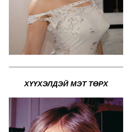
ХҮҮХЭЛДЭЙ МЭТ ТӨРХ