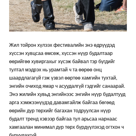
Жил тойрон хүлээх фестивалийн энэ өдрүүдэд
хүссэн хувцсаа өмсөж, хүссэн нүүр будалтаар
өөрийгөө хувиргахыг хүсэж байвал тэр бүгдийг
тултал мэдрэх нь урамтай ч та өөрөө онц
шаардлагагүй гэж үзвэл өөртөө хамгийн тухтай,
энгийн очиход ямар ч асуудалгүй гэдгийг санаарай.
Энэ жилийн хувьд энгийнээс энгийн нүүр будалтууд
арга хэмжээнүүдэд давамгайлж байгаа бөгөөд
өөрийн дүр төрхийг багахан тодруулсан нүүр
будалт тренд хэвээр байгаа тул арьсаа нарнаас
хамгаалан минимал дүр төрх бүрдүүлэхэд огтхон ч
буруудахгүй.