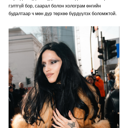
гэлтгүй бор, саарал болон холограм өнгийн
будалтаар ч мөн дүр төрхөө бүрдүүлэх боломжтой.