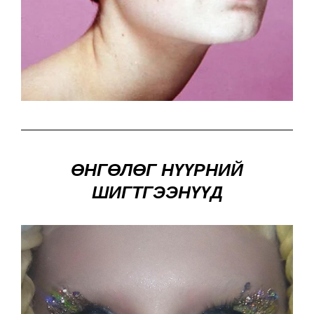
ӨНГӨЛӨГ НҮҮРНИЙ
ШИГТГЭЭНҮҮД