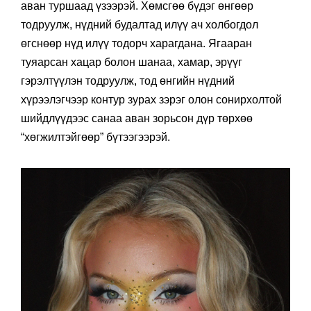
аван туршаад үзээрэй. Хөмсгөө бүдэг өнгөөр
тодруулж, нүдний будалтад илүү ач холбогдол
өгснөөр нүд илүү тодорч харагдана. Ягааран
туяарсан хацар болон шанаа, хамар, эрүүг
гэрэлтүүлэн тодруулж, тод өнгийн нүдний
хүрээлэгчээр контур зурах зэрэг олон сонирхолтой
шийдлүүдээс санаа аван зорьсон дүр төрхөө
“хөгжилтэйгөөр” бүтээгээрэй.