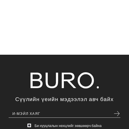
Сүүлийн үеийн мэдээлэл авч байх
Би нууцлалын нөхцлийг зөвшөөрч байна