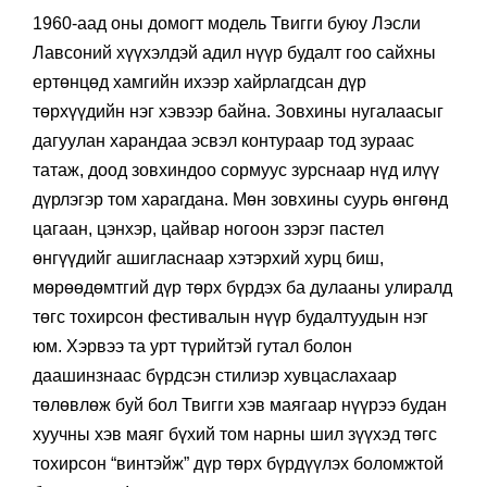
1960-аад оны домогт модель Твигги буюу Лэсли
Лавсоний хүүхэлдэй адил нүүр будалт гоо сайхны
ертөнцөд хамгийн ихээр хайрлагдсан дүр
төрхүүдийн нэг хэвээр байна. Зовхины нугалаасыг
дагуулан харандаа эсвэл контураар тод зураас
татаж, доод зовхиндоо сормуус зурснаар нүд илүү
дүрлэгэр том харагдана. Мөн зовхины суурь өнгөнд
цагаан, цэнхэр, цайвар ногоон зэрэг пастел
өнгүүдийг ашигласнаар хэтэрхий хурц биш,
мөрөөдөмтгий дүр төрх бүрдэх ба дулааны улиралд
төгс тохирсон фестивалын нүүр будалтуудын нэг
юм. Хэрвээ та урт түрийтэй гутал болон
даашинзнаас бүрдсэн стилиэр хувцаслахаар
төлөвлөж буй бол Твигги хэв маягаар нүүрээ будан
хуучны хэв маяг бүхий том нарны шил зүүхэд төгс
тохирсон “винтэйж” дүр төрх бүрдүүлэх боломжтой