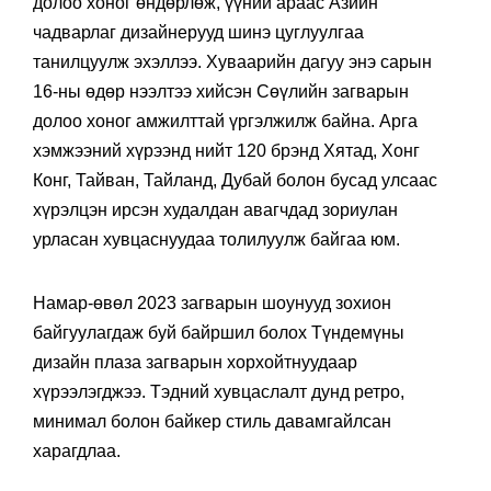
долоо хоног өндөрлөж, үүний араас Азийн
чадварлаг дизайнерууд шинэ цуглуулгаа
танилцуулж эхэллээ. Хуваарийн дагуу энэ сарын
16-ны өдөр нээлтээ хийсэн Сөүлийн загварын
долоо хоног амжилттай үргэлжилж байна. Арга
хэмжээний хүрээнд нийт 120 брэнд Хятад, Хонг
Конг, Тайван, Тайланд, Дубай болон бусад улсаас
хүрэлцэн ирсэн худалдан авагчдад зориулан
урласан хувцаснуудаа толилуулж байгаа юм.
Намар-өвөл 2023 загварын шоунууд зохион
байгуулагдаж буй байршил болох Түндемүны
дизайн плаза загварын хорхойтнуудаар
хүрээлэгджээ. Тэдний хувцаслалт дунд ретро,
минимал болон байкер стиль давамгайлсан
харагдлаа.