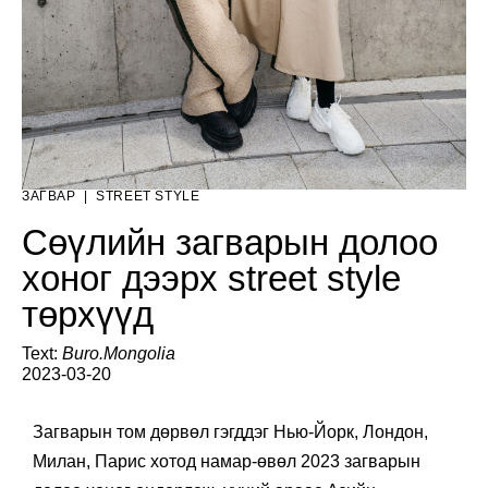
ЗАГВАР
|
STREET STYLE
Сөүлийн загварын долоо
хоног дээрх street style
төрхүүд
Text:
Buro.Mongolia
2023-03-20
Загварын том дөрвөл гэгддэг Нью-Йорк, Лондон,
Милан, Парис хотод намар-өвөл 2023 загварын