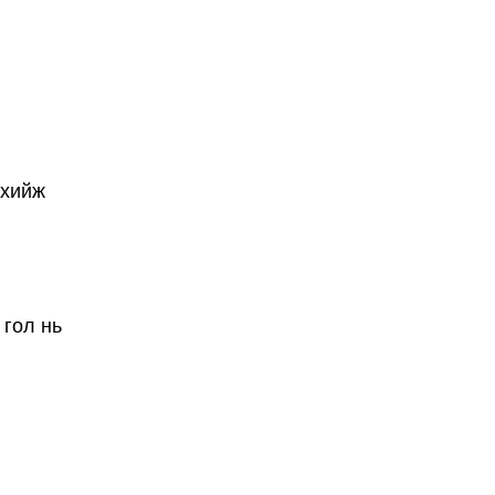
 хийж
 гол нь