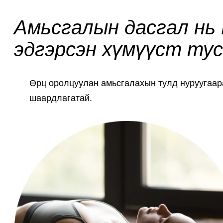
Амьсгалын дасгал нь 
эдгэрсэн хүмүүст ту
Өрц оролцуулан амьсгалахын тулд нуруугаара
шаардлагатай.