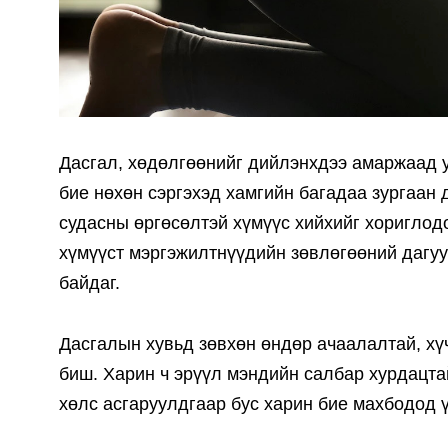
Дасгал, хөдөлгөөнийг дийлэнхдээ амаржаад у
бие нөхөн сэргэхэд хамгийн багадаа зургаан
судасны өргөсөлтэй хүмүүс хийхийг хориглод
хүмүүст мэргэжилтнүүдийн зөвлөгөөний дагуу
байдаг.
Дасгалын хувьд зөвхөн өндөр ачаалалтай, хүч
биш. Харин ч эрүүл мэндийн салбар хурдацтай
хөлс асгаруулдгаар бус харин бие махбодод ү