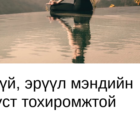
гүй, эрүүл мэндийн
үст тохиромжтой