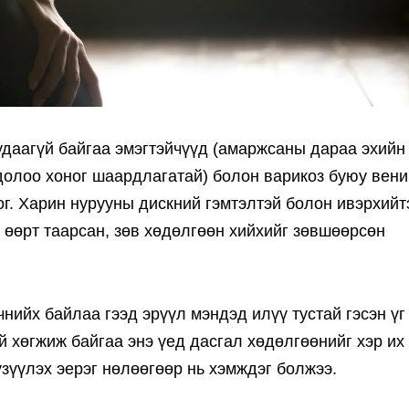
даагүй байгаа эмэгтэйчүүд (амаржсаны дараа эхийн
 долоо хоног шаардлагатай) болон варикоз буюу вен
ог. Харин нурууны дискний гэмтэлтэй болон ивэрхийт
 өөрт таарсан, зөв хөдөлгөөн хийхийг зөвшөөрсөн
нийх байлаа гээд эрүүл мэндэд илүү тустай гэсэн үг
 хөгжиж байгаа энэ үед дасгал хөдөлгөөнийг хэр их
зүүлэх эерэг нөлөөгөөр нь хэмждэг болжээ.