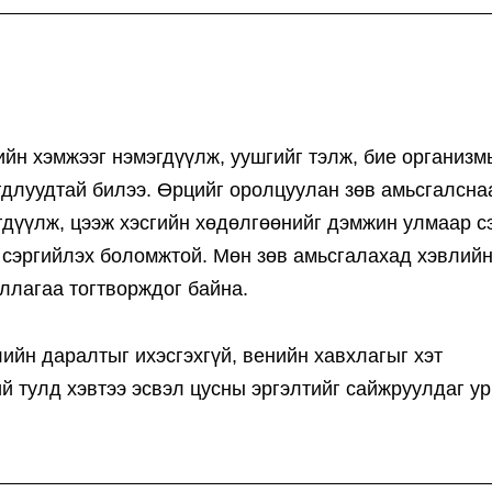
ийн хэмжээг нэмэгдүүлж, уушгийг тэлж, бие организм
гдлуудтай билээ. Өрцийг оролцуулан зөв амьсгалсна
гдүүлж, цээж хэсгийн хөдөлгөөнийг дэмжин улмаар с
с сэргийлэх боломжтой. Мөн зөв амьсгалахад хэвлий
ллагаа тогтворждог байна.
ийн даралтыг ихэсгэхгүй, венийн хавхлагыг хэт
ий тулд хэвтээ эсвэл цусны эргэлтийг сайжруулдаг у