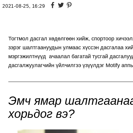
2021-08-25, 16:29
Тогтмол дасгал хөдөлгөөн хийж, спортоор хичээлл
зэрэг шалтгаануудын улмаас хүссэн дасгалаа хий
мэргэжилтнүүд ачаалал багатай тусгай дасгалуу
дасгалжуулагчийн үйлчилгээ үзүүлдэг Motify апп
Эмч ямар шалтгаанаа
хорьдог вэ?