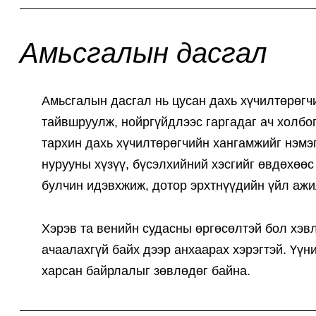
Амьсгалын дасгал
Амьсгалын дасгал нь цусан дахь хүчилтөрөгч
тайвшруулж, нойргүйдлээс гаргадаг ач холбо
тархин дахь хүчилтөрөгчийн хангамжийг нэмэ
нурууны хүзүү, бүсэлхийний хэсгийг өвдөхөө
булчин идэвхжиж, дотор эрхтнүүдийн үйл ажи
Хэрэв та венийн судасны өргөсөлтэй бол хэвл
ачаалахгүй байх дээр анхаарах хэрэгтэй. Үүн
харсан байрлалыг зөвлөдөг байна.