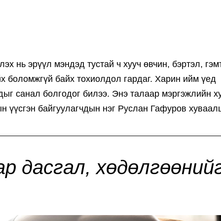
эх нь эрүүл мэндэд тустай ч хууч өвчин, бэртэл, гэм
х боломжгүй байх тохиолдол гардаг. Харин ийм үед
дыг санал болгодог билээ. Энэ талаар мэргэжлийн х
ын үүсгэн байгуулагчдын нэг Руслан Гафуров хуваал
р дасгал, хөдөлгөөний