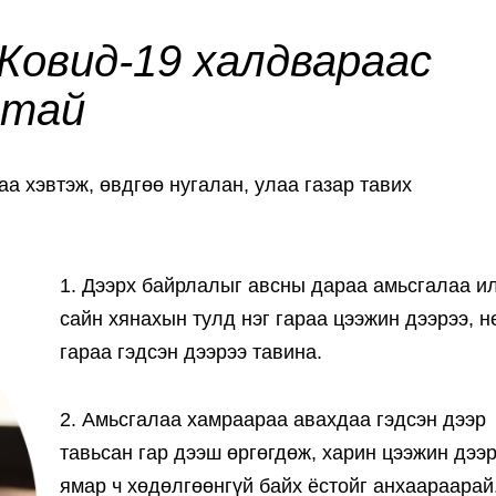
Ковид-19 халдвараас
стай
а хэвтэж, өвдгөө нугалан, улаа газар тавих
1. Дээрх байрлалыг авсны дараа амьсгалаа и
сайн хянахын тулд нэг гараа цээжин дээрээ, н
гараа гэдсэн дээрээ тавина.
2. Амьсгалаа хамраараа авахдаа гэдсэн дээр
тавьсан гар дээш өргөгдөж, харин цээжин дээр
ямар ч хөдөлгөөнгүй байх ёстойг анхаараарай