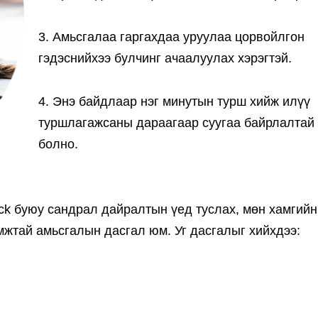
3. Амьсгалаа гаргахдаа уруулаа цорвойлгон
гэдэснийхээ булчинг ачаалуулах хэрэгтэй.
4. Энэ байдлаар нэг минутын турш хийж илүү
туршлагажсаны дараагаар суугаа байрлалтай
болно.
ack буюу сандрал дайралтын үед туслах, мөн хамгийн
амжтай амьсгалын дасгал юм. Уг дасгалыг хийхдээ: