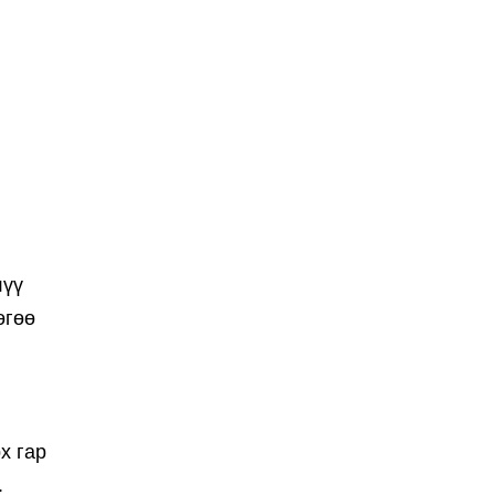
лүү
өгөө
х гар
.