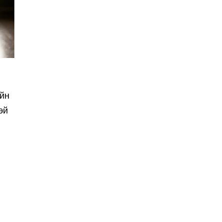
ийн
эй