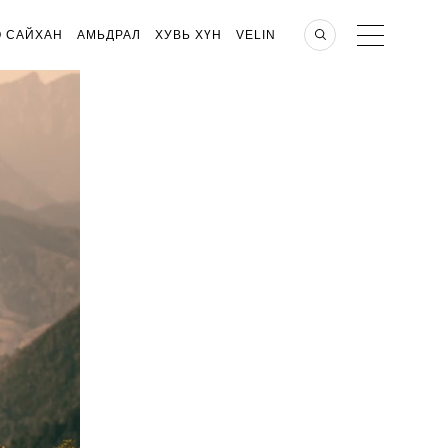
О САЙХАН
АМЬДРАЛ
ХУВЬ ХҮН
VELIN