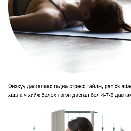
Энэхүү дасгалаас гадна стресс тайлж, panick att
хаана ч хийж болох нэгэн дасгал бол 4-7-8 давт