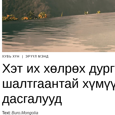
ХУВЬ ХҮН
|
ЭРҮҮЛ МЭНД
Хэт их хөлрөх дур
шалтгаантай хүмү
дасгалууд
Text:
Buro.Mongolia