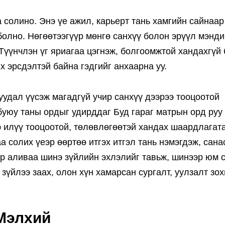
 солино. Энэ үе ажил, карьерт тань хамгийн сайнаар
болно. Нөгөөтээгүүр мөнгө санхүү болон эрүүл мэнди
 Түүнчлэн үг яриагаа цэгнэж, болгоомжтой хандахгүй
х эрсдэлтэй байна гэдгийг анхаарна уу.
удал үүсэж магадгүй учир санхүү дээрээ тооцоотой
буюу таны ордыг удирддаг Буд гараг матрын орд руу
э илүү тооцоотой, төлөвлөгөөтэй хандах шаардлагат
 солих үеэр өөртөө итгэх итгэл тань нэмэгдэж, сана
эр аливаа шинэ зүйлийн эхлэлийг тавьж, шинээр юм 
зүйлээ заах, олон хүн хамарсан сургалт, уулзалт зо
Мэлхий