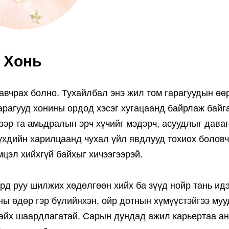
Хонь
авчрах болно. Тухайлбал энэ жил том гарагуудын өө
арагууд хонины ордод хэсэг хугацаанд байрлаж байг
ээр та амьдралын эрч хүчийг мэдэрч, асуудлыг дава
үүхдийн харилцаанд чухал үйл явдлууд тохиох боловч
мцэл хийхгүй байхыг хичээгээрэй.
орд руу шилжих хөдөлгөөн хийх ба зүүд нойр тань ид
-ны өдөр гэр бүлийнхэн, ойр дотнын хүмүүстэйгээ му
 байх шаардлагатай. Сарын дундад ажил карьертаа а