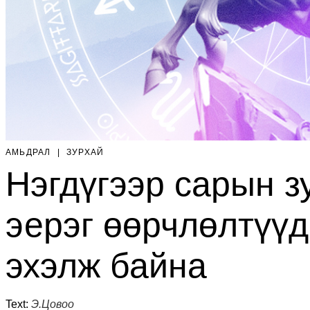
АМЬДРАЛ
|
ЗУРХАЙ
Нэгдүгээр сарын з
эерэг өөрчлөлтүүд
эхэлж байна
Text:
Э.Цовоо