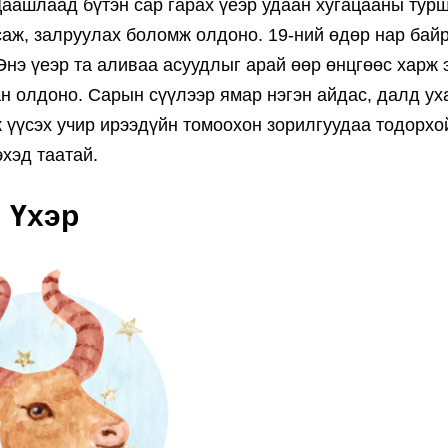
Цаашлаад бүтэн сар гарах үеэр удаан хугацааны тур
саж, залруулах боломж олдоно. 19-ний өдөр нар ба
нэ үеэр та аливаа асуудлыг арай өөр өнцгөөс харж 
н олдоно. Сарын сүүлээр ямар нэгэн айдас, далд ух
 үүсэх учир ирээдүйн томоохон зорилгуудаа тодорхо
хэд таатай.
Үхэр