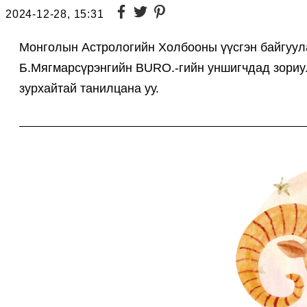
2024-12-28, 15:31
Монголын Астрологийн Холбооны үүсгэн байгуула
Б.Мягмарсүрэнгийн BURO.-гийн уншигчдад зориул
зурхайтай танилцана уу.