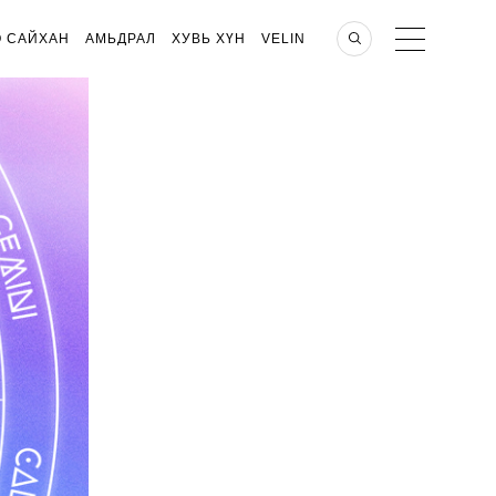
О САЙХАН
АМЬДРАЛ
ХУВЬ ХҮН
VELIN