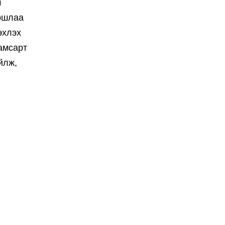
ш
йршлаа
эхлэх
амсарт
йлж,