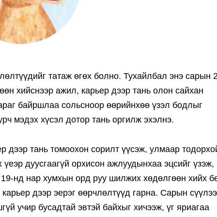
лөлтүүдийг татаж өгөх болно. Тухайлбал энэ сарын 
өөн хийснээр ажил, карьер дээр тань олон сайхан
араг байршлаа сольсноор өөрийнхөө үзэл бодлыг
урч мэдэх хүсэл дотор тань оргилж эхэлнэ.
ер дээр тань томоохон сорилт үүсэж, улмаар тодорхо
х үеэр дуусгаагүй орхисон ажлуудынхаа эцсийг үзэж,
 19-нд нар хумхын орд руу шилжих хөдөлгөөн хийх б
 карьер дээр эерэг өөрчлөлтүүд гарна. Сарын сүүлэ
гүй учир бусадтай эвтэй байхыг хичээж, үг яриагаа