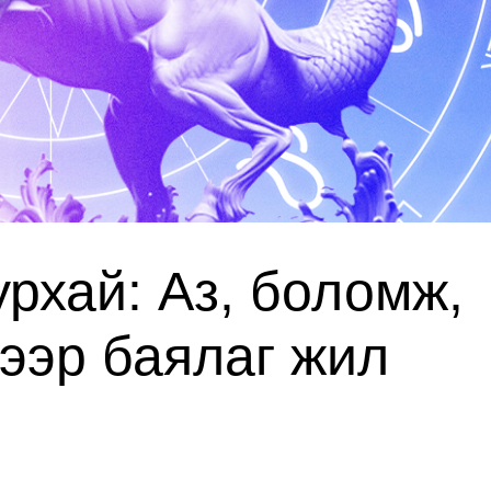
урхай: Аз, боломж,
ээр баялаг жил