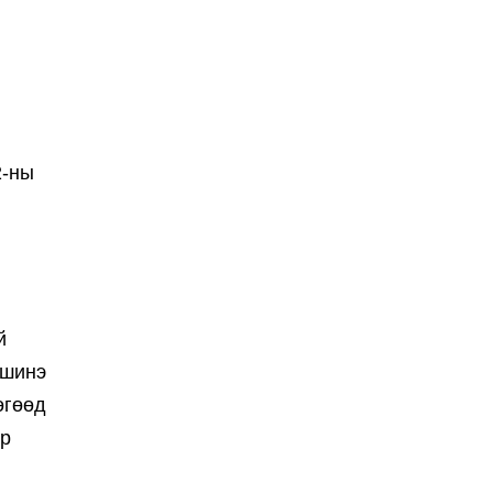
2-ны
й
 шинэ
өгөөд
эр