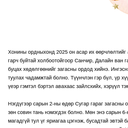
Хонины ордныхонд 2025 он асар их өөрчлөлтийг 
гарч буйтай холбоотойгоор Санчир, Далайн ван г
буцах хөдөлгөөнийг загасны ордод хийнэ. Ингэсн
туулах чадамжтай болно. Түүнчлэн гэр бүл, үр х
үеэр гэмтэл бэртэл авахаас зайлсхийх, хэрүүл тэ
Нэгдүгээр сарын 2-ны өдөр Сугар гараг загасны 
зөн совин тань нэмэгдэх болно. Мөн энэ сарын 6
магадгүй тул үг яриагаа цэгнэж, бусадтай эвтэй