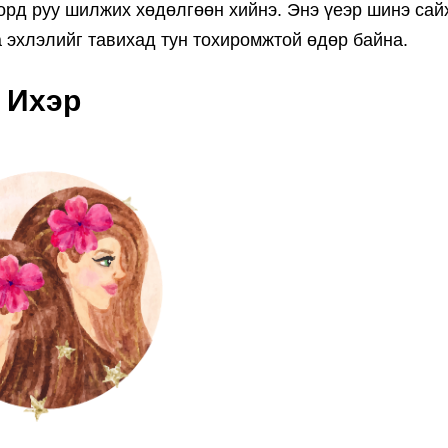
 орд руу шилжих хөдөлгөөн хийнэ. Энэ үеэр шинэ сай
 эхлэлийг тавихад тун тохиромжтой өдөр байна.
Ихэр