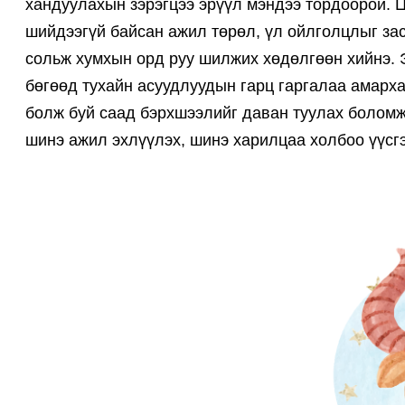
хандуулахын зэрэгцээ эрүүл мэндээ тордоорой. 
шийдээгүй байсан ажил төрөл, үл ойлголцлыг за
сольж хумхын орд руу шилжих хөдөлгөөн хийнэ. Э
бөгөөд тухайн асуудлуудын гарц гаргалаа амарха
болж буй саад бэрхшээлийг даван туулах боломж
шинэ ажил эхлүүлэх, шинэ харилцаа холбоо үүсгэ