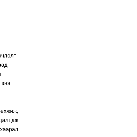
рчлөлт
аад
н
 энэ
эвхжиж,
удалцаж
нхаарал