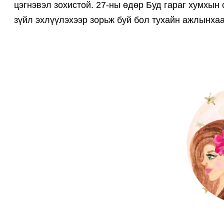
цэгнэвэл зохистой. 27-ны өдөр Буд гараг хумхын
зүйл эхлүүлэхээр зорьж буй бол тухайн ажлынхаа