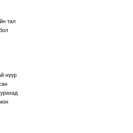
йн тал
 бол
ай нүүр
сан
сурахад
хион