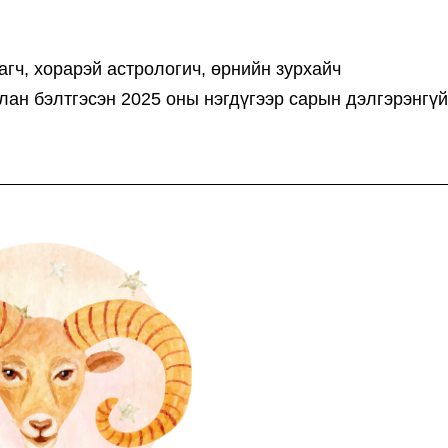
гч, хорарэй астрологич, өрнийн зурхайч
ан бэлтгэсэн 2025 оны нэгдүгээр сарын дэлгэрэнгүй