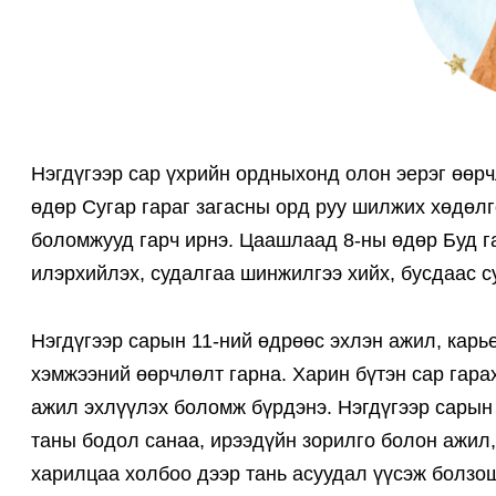
Нэгдүгээр сар үхрийн ордныхонд олон эерэг өөрч
өдөр Сугар гараг загасны орд руу шилжих хөдөлг
боломжууд гарч ирнэ. Цаашлаад 8-ны өдөр Буд г
илэрхийлэх, судалгаа шинжилгээ хийх, бусдаас с
Нэгдүгээр сарын 11-ний өдрөөс эхлэн ажил, карь
хэмжээний өөрчлөлт гарна. Харин бүтэн сар гара
ажил эхлүүлэх боломж бүрдэнэ. Нэгдүгээр сарын
таны бодол санаа, ирээдүйн зорилго болон ажил,
харилцаа холбоо дээр тань асуудал үүсэж болзош