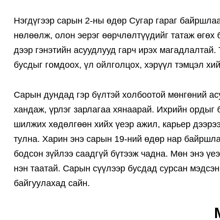
Нэгдүгээр сарын 2-ны өдөр Сугар гараг байршлаа
нөлөөлж, олон эерэг өөрчлөлтүүдийг татаж өгөх 
дээр гэнэтийн асуудлууд гарч ирэх магадлалтай.
бусдыг гомдоох, үл ойлголцох, хэрүүл тэмцэл хий
Сарын дундад гэр бүлтэй холбоотой мөнгөний асу
хандаж, үрлэг зарлагаа хянаарай. Ихрийн ордыг 
шилжих хөдөлгөөн хийх үеэр ажил, карьер дээрэ
тулна. Харин энэ сарын 19-ний өдөр нар байршлаа
бодсон зүйлээ саадгүй бүтээж чадна. Мөн энэ үе
нэн таатай. Сарын сүүлээр бусдад сурсан мэдсэн 
байгуулахад сайн.