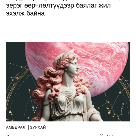
эерэг өөрчлөлтүүдээр баялаг жил
эхэлж байна
АМЬДРАЛ
ЗУРХАЙ