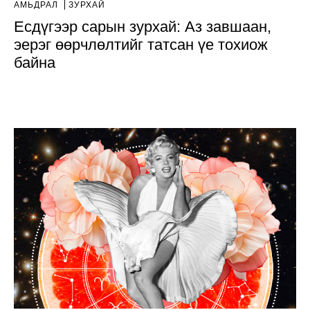
АМЬДРАЛ
ЗУРХАЙ
Есдүгээр сарын зурхай: Аз завшаан,
эерэг өөрчлөлтийг татсан үе тохиож
байна