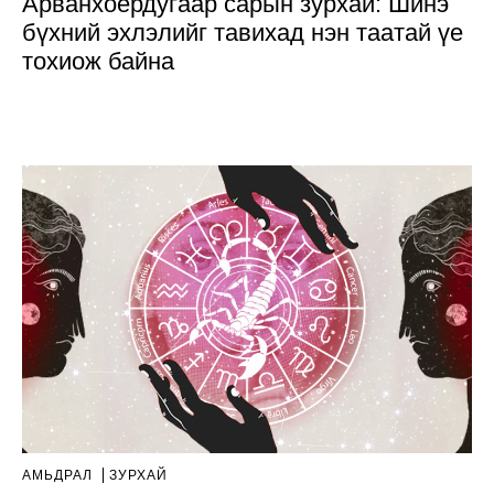
Арванхоёрдугаар сарын зурхай: Шинэ
бүхний эхлэлийг тавихад нэн таатай үе
тохиож байна
АМЬДРАЛ
ЗУРХАЙ