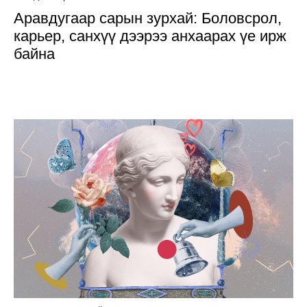
Аравдугаар сарын зурхай: Боловсрол,
карьер, санхүү дээрээ анхаарах үе ирж
байна