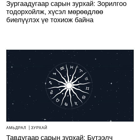
Зургаадугаар сарын зурхай: Зорилгоо
тодорхойлж, хүсэл мөрөөдлөө
биелүүлэх үе тохиож байна
АМЬДРАЛ
ЗУРХАЙ
Тавдугаар сарын зурхай: Бүтээлч