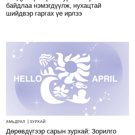
байдлаа нэмэгдүүлж, нухацтай
шийдвэр гаргах үе ирлээ
АМЬДРАЛ
ЗУРХАЙ
Дөрөвдүгээр сарын зурхай: Зорилго