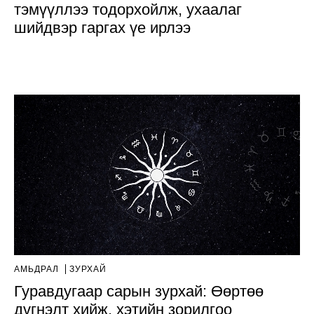
тэмүүллээ тодорхойлж, ухаалаг
шийдвэр гаргах үе ирлээ
АМЬДРАЛ
ЗУРХАЙ
Гуравдугаар сарын зурхай: Өөртөө
дүгнэлт хийж, хэтийн зорилгоо