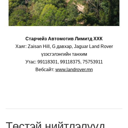
Старчейз Автомотив Лимитд ХХК
Хаяг: Zaisan Hill, G давхар, Jaguar Land Rover
үзэсгэлэнгийн танхим
Утас: 99118301, 99118375, 75753911
Вебсайт:
www.landrover.mn
Төстэй нийтлэлүүд