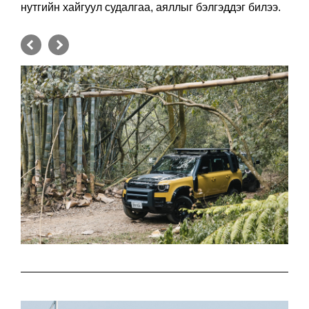
нутгийн хайгуул судалгаа, аяллыг бэлгэддэг билээ.