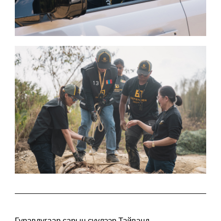
Гуравдугаар сарын сүүлээр Тайванд