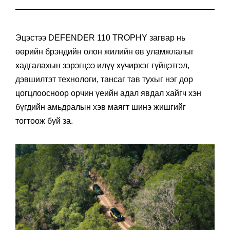
Эцэстээ DEFENDER 110 TROPHY загвар нь
өөрийн брэндийн олон жилийн өв уламжлалыг
хадгалахын зэрэгцээ илүү хүчирхэг гүйцэтгэл,
дэвшилтэт технологи, тансаг тав тухыг нэг дор
цогцлоосноор орчин үеийн адал явдал хайгч хэн
бүгдийн амьдралын хэв маягт шинэ жишгийг
тогтоож буй за.