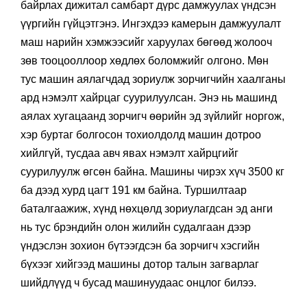
байрлах дижитал самбарт дүрс дамжуулах үндсэн
үүргийн гүйцэтгэнэ. Ингэхдээ камерын дамжуулалт
маш нарийн хэмжээсийг харуулах бөгөөд жолооч
зөв тооцооллоор хөдлөх боломжийг олгоно. Мөн
тус машин аялагчдад зориулж зорчигчийн хаалганы
ард нэмэлт хайрцаг суурилуулсан. Энэ нь машинд
аялах хугацаанд зорчигч өөрийн эд зүйлийг норгож,
хэр буртаг болгосон тохиолдолд машин дотроо
хийлгүй, тусдаа авч явах нэмэлт хайрцгийг
суурилуулж өгсөн байна. Машины чирэх хүч 3500 кг
ба дээд хурд цагт 191 км байна. Туршилтаар
баталгаажиж, хүнд нөхцөлд зориулагдсан эд анги
нь тус брэндийн олон жилийн судалгаан дээр
үндэслэн зохион бүтээгдсэн ба зорчигч хэсгийн
бүхээг хийгээд машины дотор талын загварлаг
шийдлүүд ч бусад машинуудаас онцлог билээ.