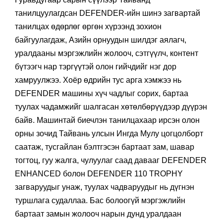
танилцуулагдсан DEFENDER-ийн шинэ загвартай
танилцах өдөрлөг өргөн хүрээнд зохион
байгуулагдаж, Азийн орнуудын шилдэг аялагч,
уралдааны мэргэжлийн жолооч, сэтгүүлч, контент
бүтээгч нар тэргүүтэй олон гийчдийг нэг дор
хамруулжээ. Хоёр өдрийн тус арга хэмжээ нь
DEFENDER машины хүч чадлыг сорих, бартаа
туулах чадамжийг шалгасан хөтөлбөрүүдээр дүүрэн
байв. Машинтай биечлэн танилцахаар ирсэн олон
орны зочид Тайвань улсын Ингда Мулу цогцолборт
саатаж, тусгайлан бэлтгэсэн бартаат зам, шавар
тогтоц, гуу жалга, чулуулаг саад давааг DEFENDER
ENHANCED болон DEFENDER 110 TROPHY
загваруудыг унаж, туулах чадваруудыг нь дүгнэн
туршлага судаллаа. Бас болоогүй мэргэжлийн
бартаат замын жолооч нарын дунд уралдаан