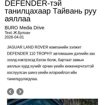
DEFENDER-тэй
танилцахаар Тайвань руу
аяллаа
BURO Media Drive
Text:
Ж.Булган
2026-04-01
JAGUAR LAND ROVER компанийн ээлжит
DEFENDER 110 TROPHY автомашин дэлхийн зах
зээлд нэвтрэхэд бэлэн болж, бартаат замын
аяллын хурд хүчийг орчин үеийн инженерчлэлтэй
хослуулсан шинэ үеийн илэрхийлэл ийн
танилцуулагдлаа.