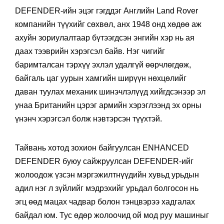
DEFENDER-ийн эцэг гэгддэг Английн Land Rover
компанийн түүхийг сөхвөл, анх 1948 онд хөдөө аж
ахуйн зориулалтаар бүтээгдсэн энгийн хэр нь ая
даах тээврийн хэрэгсэл байв. Нэг чигийг
баримталсан тэрхүү эхлэл удалгүй өөрчлөгдөж,
байгаль цаг уурын хамгийн ширүүн нөхцөлийг
даван туулах механик шинэчлэлүүд хийгдсэнээр эл
унаа Британийн цэрэг армийн хэрэглээнд эх орны
үнэнч хэрэгсэл болж нэвтэрсэн түүхтэй.
Тайвань хотод зохион байгуулсан ENHANCED
DEFENDER буюу сайжруулсан DEFENDER-ийг
жолоодож үзсэн мэргэжилтнүүдийн хувьд урьдын
адил нэг л зүйлийг мэдрэхийг урьдал болгосон нь
эгц өөд мацах чадвар болон тэнцвэрээ хадгалах
байдал юм. Тус өдөр жолоочид ой мод руу машиныг