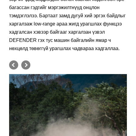
багассан гэдгийг мэргэжилтнүүд онцлон
тэмдэглэлээ. Бартаат замд дугуй хий эргэх байдлыг
харгалзаж low-range араа жигд урагшлах функцээ
хадгалсан хэвээр байгааг харгалзан үзвэл
DEFENDER гэх тус машин байгалийн ямар ч
нөхцөлд төвөггүй урагшлах чадвараа хадгаллаа.