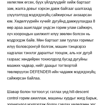
хөлөглөж өгсөх, буух үйлдлүүдийг хийж бартаат
зам, жалга довыг хэрхэн давж байгааг шалгахад
үзүүлэлтүүд мэдэгдэхүйц сайжирсныг анзаарсан
юм. Хөдөлгүүрийн хүчийг дугуйнд дамжуулахдаа 8
өөр араа ашигладаг үндсэн горим улам сайжирч,
хүч хоорондын шилжилт илүү зөөлөн болсон нь
мэдрэгдэж байв. Мөн бартаат зам туулах горимыг
илүү боловсронгуй болгож, машин тэнцвэрээ
хадгалах тэнхлэг даралтыг тооцож, аль нэг дугуй
газраас хөндийрөх тохиолдолд бусад дугуйны
маажих чадвар, нийт даацыг тогтвортой
төвлөрүүлэх DEFENDER-ийн чадамж мэдэгдэхүйц
сайжирсан байлаа.
Шавар болон тогтоол ус гатлах үед hill-descent
control горим ажиллаж, машины хурдыг жигд барьж,
зорчигчдод мэдрэгдэж болох савлах хөдөлгөөн эрс