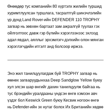
Өнөөдөр тус компанийн 80 хүртэлх жилийн туршид
хуримтлуулсан туршлага, тасралтгүй шинэчлэлийн
үр дүнд Land Rover-ийн DEFENDER 110 TROPHY
загвар нь зөвхөн бартаат зам ажралгүй туулах гэх
ойлголтоос давж гэр бүлийн хэрэглээнээс эхлээд
адал явдал, аяллыг эрхэмлэгч дэлхийн олон мянган
хэрэглэгчдийн итгэлт анд болсоор иржээ.
Энэ жил танилцуулагдаж буй TROPHY загвар нь
өмнөх загваруудынхаа Deep Sandglow Yellow буюу
хул элсэн шар өнгийг дахин танилцуулж байгаа нь
тус брэндийн уралдааны үндсэн өнгө хэмээн авч
үздэг бол Keswick Green буюу Кесвик ногоон өнгө
нь Defender-ийн эх нутаг болох Их Британийн хөдөө