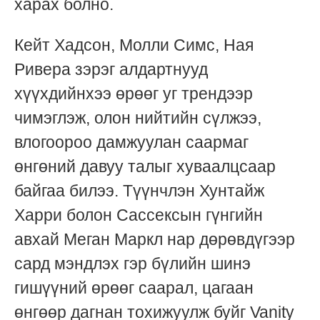
харах болно.
Кейт Хадсон, Молли Симс, Ная
Ривера зэрэг алдартнууд
хүүхдийнхээ өрөөг уг трендээр
чимэглэж, олон нийтийн сүлжээ,
влогоороо дамжуулан саармаг
өнгөний давуу талыг хуваалцсаар
байгаа билээ. Түүнчлэн Хунтайж
Харри болон Сассексын гүнгийн
авхай Меган Маркл нар дөрөвдүгээр
сард мэндлэх гэр бүлийн шинэ
гишүүний өрөөг саарал, цагаан
өнгөөр дагнан тохижуулж буйг Vanity