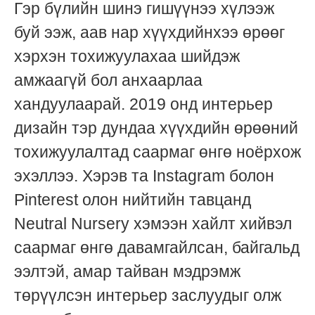
Гэр бүлийн шинэ гишүүнээ хүлээж
буй ээж, аав нар хүүхдийнхээ өрөөг
хэрхэн тохижуулахаа шийдэж
амжаагүй бол анхаарлаа
хандуулаарай. 2019 онд интерьер
дизайн тэр дундаа хүүхдийн өрөөний
тохижуулалтад саармаг өнгө ноёрхож
эхэллээ. Хэрэв та Instagram болон
Pinterest олон нийтийн тавцанд
Neutral Nursery хэмээн хайлт хийвэл
саармаг өнгө давамгайлсан, байгальд
ээлтэй, амар тайван мэдрэмж
төрүүлсэн интерьер заслуудыг олж