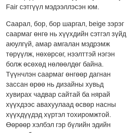
Fair сэтгүүл мэдээллэсэн юм.
Саарал, бор, бор шаргал, beige зэрэг
саармаг өнгө нь хүүхдийн сэтгэл зүйд
аюулгүй, амар амгалан мэдрэмж
төрүүлж, нөхөрсөг, нээлттэй нэгэн
болж өсөхөд нөлөөлдөг байна.
Түүнчлэн саармаг өнгөөр дагнан
зассан өрөө нь дизайны хувьд
хувирах чадвар сайтай ба нярай
хүүхдээс авахуулаад өсвөр насны
хүүхдүүдэд хүртэл тохиромжтой.
Өөрөөр хэлбэл гэр бүлийн эдийн