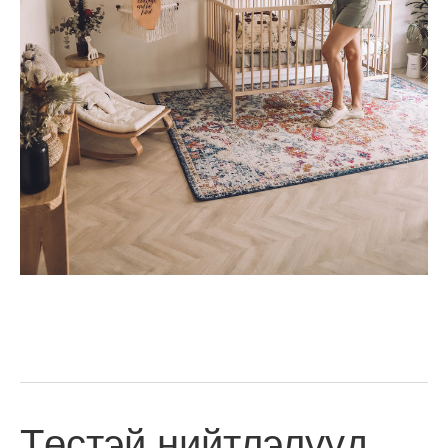
Төстэй нийтлэлүүд