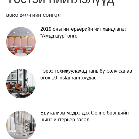
BURO 24/7-ГИЙН СОНГОЛТ
2019 оны интерьерийн чиг хандлага :
“Амьд шүр” өнгө
Гэрээ тохижуулахад тань бүтээлч санаа
өгөх 10 Instagram хуудас
Брутализм мэдрэгдэх Celine брэндийн
шинэ интерьер засал