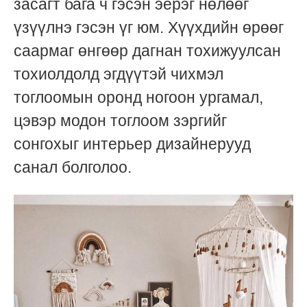
засагт бага ч гэсэн эерэг нөлөөг
үзүүлнэ гэсэн үг юм. Хүүхдийн өрөөг
саармаг өнгөөр дагнан тохижуулсан
тохиолдолд эгдүүтэй чихмэл
тоглоомын оронд ногоон ургамал,
цэвэр модон тоглоом зэргийг
сонгохыг интерьер дизайнерууд
санал болголоо.