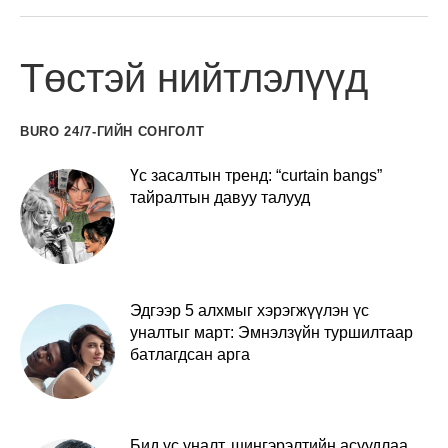
Төстэй нийтлэлүүд
BURO 24/7-ГИЙН СОНГОЛТ
Үс засалтын тренд: “curtain bangs”
тайралтын давуу талууд
Эдгээр 5 алхмыг хэрэгжүүлэн үс
уналтыг март: Эмнэлзүйн туршилтаар
батлагдсан арга
Бид үс уналт, шингэрэлтийн асуудлаа