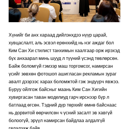
Хүнийг би анх хараад дийлэнхдээ нүүр царай,
хувцаслалт, аль эсвэл ерөнхийд нь нэг аждаг бол
Ким Сан Хи стилист танхимын хаалгаар орж ирэхэд
бүх анхаарал минь шууд л түүний үсэнд төвлөрсөн.
Байж боломгүй гэмээр маш торгомсог, намирсан
үсийг зөвхөн фотошоп ашигласан рекламын зураг
авалт дээрээс харах боломжтой гэж эндүүрч явжээ.
Буруу ойлгож байсныг маань Ким Сан Хигийн
хувиргасан таван моделиуд гарч ирснээр бүр л
батлаад өгсөн. Тэдний дүр төрхийг өмнө байснаас
нь дорвитой өөрчилсөн ч үсний засалт эв хавгүй
болоогүй, эрүүл намирсан байдлаа алдалгүй
гялалзаж байв.