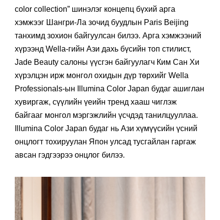
color collection” шинэлэг концепц бүхий арга
хэмжээг Шангри-Ла зочид буудлын Paris Beijing
танхимд зохион байгуулсан билээ. Арга хэмжээний
хүрээнд Wella-гийн Ази дахь бүсийн топ стилист,
Jade Beauty салоны үүсгэн байгуулагч Ким Сан Хи
хүрэлцэн ирж монгол охидын дүр төрхийг Wella
Professionals-ын Illumina Color Japan будаг ашиглан
хувиргаж, сүүлийн үеийн тренд хааш чиглэж
байгааг монгол мэргэжлийн үсчдэд танилцууллаа.
Illumina Color Japan будаг нь Ази хүмүүсийн үсний
онцлогт тохируулан Япон улсад тусгайлан гаргаж
авсан гэдгээрээ онцлог билээ.