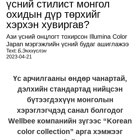
үсний стилист монгол
охидын дүр төрхийг
хэрхэн хувиргав?
Ази үсний онцлогт тохирсон Illumina Color
Japan мэргэжлийн үсний будаг ашиглажээ
Text:
Б.Энххүслэн
2023-04-21
Үс арчилгааны өндөр чанартай,
дэлхийн стандартад нийцсэн
бүтээгдэхүүн монголын
хэрэглэгчдэд санал болгодог
Wellbee компанийн зүгээс “Korean
color collection” арга хэмжээг