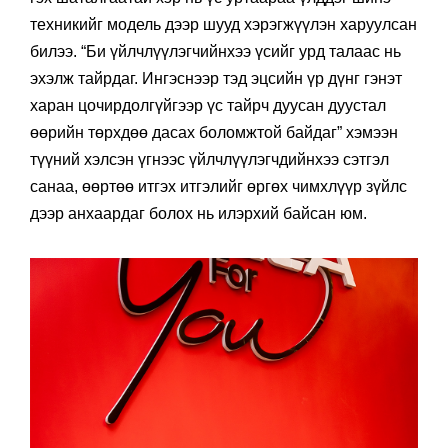
техникийг модель дээр шууд хэрэгжүүлэн харуулсан
билээ. “Би үйлчлүүлэгчийнхээ үсийг урд талаас нь
эхэлж тайрдаг. Ингэснээр тэд эцсийн үр дүнг гэнэт
харан цочирдолгүйгээр үс тайрч дуусан дуустал
өөрийн төрхдөө дасах боломжтой байдаг” хэмээн
түүний хэлсэн үгнээс үйлчлүүлэгчдийнхээ сэтгэл
санаа, өөртөө итгэх итгэлийг өргөх чимхлүүр зүйлс
дээр анхаардаг болох нь илэрхий байсан юм.