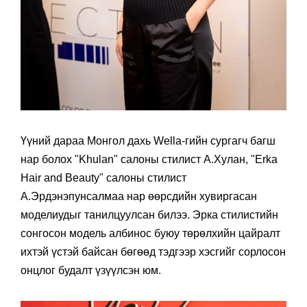
Үүний дараа Монгол дахь Wella-гийн сургагч багш
нар болох "Khulan" салоны стилист А.Хулан, "Erka
Hair and Beauty" салоны стилист
A.Эрдэнэпунсалмаа нар өөрсдийн хувиргасан
моделиудыг танилцуулсан билээ. Эрка стилистийн
сонгосон модель албинос буюу төрөлхийн цайралт
ихтэй үстэй байсан бөгөөд тэдгээр хэсгийг сорлосон
онцлог будалт үзүүлсэн юм.