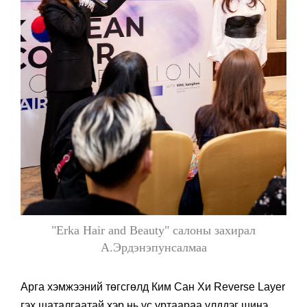
"Erka Hair and Beauty" салоны захирал
A.Эрдэнэпунсалмаа
Арга хэмжээний төгсгөлд Ким Сан Хи Reverse Layer
гэх шаталгаатай хэр нь үс уртаараа үлддэг шинэ