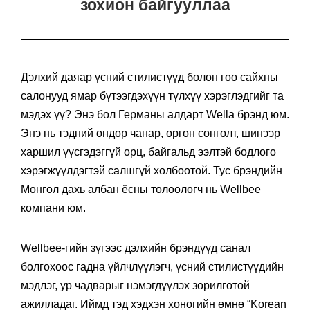
зохион байгууллаа
Дэлхий даяар үсний стилистүүд болон гоо сайхны
салонууд ямар бүтээгдэхүүн түлхүү хэрэглэдгийг та
мэдэх үү? Энэ бол Германы алдарт Wella брэнд юм.
Энэ нь тэдний өндөр чанар, өргөн сонголт, шинээр
харшил үүсгэдэггүй орц, байгальд ээлтэй бодлого
хэрэгжүүлдэгтэй салшгүй холбоотой. Тус брэндийн
Монгол дахь албан ёсны төлөөлөгч нь Wellbee
компани юм.
Wellbee-гийн зүгээс дэлхийн брэндүүд санал
болгохоос гадна үйлчлүүлэгч, үсний стилистүүдийн
мэдлэг, ур чадварыг нэмэгдүүлэх зорилготой
ажилладаг. Иймд тэд хэдхэн хоногийн өмнө “Korean