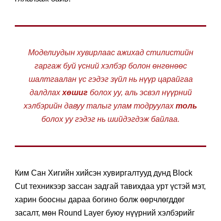
Моделиудын хувирлаас ажихад стилистийн
гаргаж буй үсний хэлбэр болон өнгөнөөс
шалтгаалан үс гэдэг зүйл нь нүүр царайгаа
далдлах
хөшиг
болох уу, аль эсвэл нүүрний
хэлбэрийн давуу талыг улам тодруулах
толь
болох уу гэдэг нь шийдэгдэж байлаа.
Ким Сан Хигийн хийсэн хувиргалтууд дунд Block
Cut техникээр зассан задгай тавихдаа урт үстэй мэт,
харин боосны дараа богино болж өөрчлөгддөг
засалт, мөн Round Layer буюу нүүрний хэлбэрийг