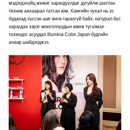
мэдэгдэхүйц жижиг харагдуулдаг дугуйлж шатлах
техник анхаарал татсан юм. Хамгийн чухал нь үс
будахад хүссэн шиг өнгө гарахгүй байх, натурал бус
харагдах зэрэг монголчуудын өмнө түгээмэл
тохиодог асуудал Illumina Color Japan будгийн
ачаар шийдэгджээ.