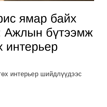
ис ямар байх
э: Ажлын бүтээмж
х интерьер
өгөх интерьер шийдлүүдээс