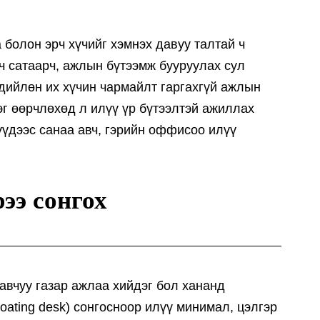
 болон эрч хүчийг хэмнэх давуу талтай ч
 ч сатаарч, ажлын бүтээмж бууруулах сул
өдийлөн их хүчин чармайлт гаргахгүй ажлын
эг өөрчлөхөд л илүү үр бүтээлтэй ажиллах
үдээс санаа авч, гэрийн оффисоо илүү
ээ сонгох
давчуу газар ажлаа хийдэг бол хананд
loating desk) сонгосноор илүү минимал, цэлгэр