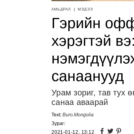
АМЬДРАЛ
|
МЭДЭЭ
Гэрийн офф
хэрэгтэй в
нэмэгдүүлэ
санаанууд
Урам зориг, тав тух 
санаа аваарай
Text:
Buro.Mongolia
Зураг:
2021-01-12, 13:12