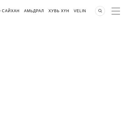
О САЙХАН
АМЬДРАЛ
ХУВЬ ХҮН
VELIN