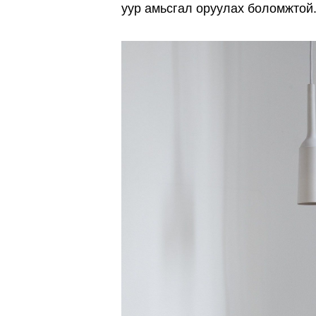
уур амьсгал оруулах боломжтой