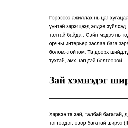
Гэрээсээ ажиллах нь цаг хугацаа
үүнтэй зэрэгцээд элдэв зүйлсэд
талтай байдаг. Сайн мэдээ нь т
орчны интерьер заслаа бага зэр
боломжтой юм. Та доорх шийдлү
тухтай, эмх цэгцтэй болгоорой.
Зай хэмнэдэг шир
Хэрвээ та зай, талбай багатай, 
тогтоодог, овор багатай ширээ (f