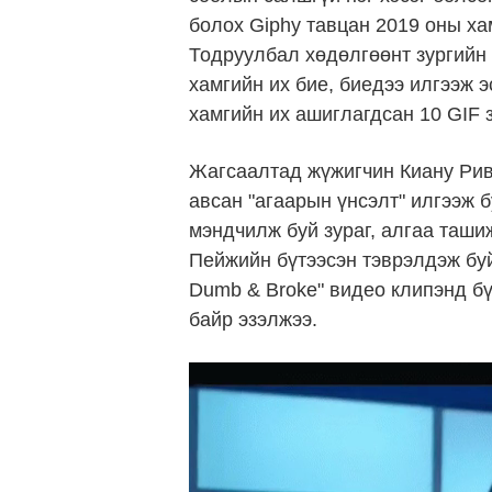
болох Giphy тавцан 2019 оны ха
Тодруулбал хөдөлгөөнт зургийн 
хамгийн их бие, биедээ илгээж 
хамгийн их ашиглагдсан 10 GIF 
Жагсаалтад жүжигчин Киану Рив
авсан "агаарын үнсэлт" илгээж 
мэндчилж буй зураг, алгаа таши
Пейжийн бүтээсэн тэврэлдэж буй 
Dumb & Broke" видео клипэнд бү
байр эзэлжээ.