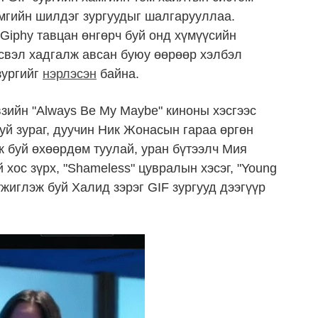
мгийн шилдэг зургуудыг шалгарууллаа.
Giphy тавцан өнгөрч буй онд хүмүүсийн
эсвэл хадгалж авсан буюу өөрөөр хэлбэл
зургийг
нэрлэсэн
байна.
зийн "Always Be My Maybe" киноны хэсгээс
буй зураг, дуучин Ник Жонасын гараа өргөн
ж буй өхөөрдөм туулай, уран бүтээлч Мия
хос зүрх, "Shameless" цувралын хэсэг, "Young
жиглэж буй Халид зэрэг GIF зургууд дээгүүр