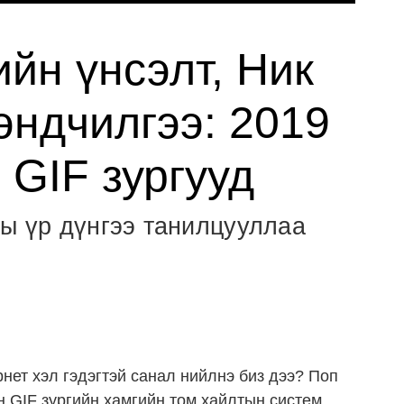
йн үнсэлт, Ник
ндчилгээ: 2019
 GIF зургууд
ны үр дүнгээ танилцууллаа
рнет хэл гэдэгтэй санал нийлнэ биз дээ? Поп
н GIF зургийн хамгийн том хайлтын систем