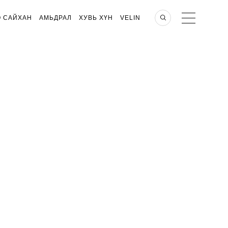
О САЙХАН
АМЬДРАЛ
ХУВЬ ХҮН
VELIN