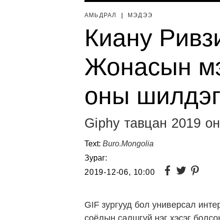
АМЬДРАЛ
|
МЭДЭЭ
Киану Ривзи
Жонасын мэ
оны шилдэг
Giphy тавцан 2019 о
Text:
Buro.Mongolia
Зураг:
2019-12-06, 10:00
GIF зургууд бол универсал инте
соёлын салшгүй нэг хэсэг болсо