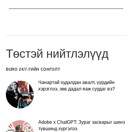
Төстэй нийтлэлүүд
BURO 24/7-ГИЙН СОНГОЛТ
Чанартай худалдан авалт, үүрдийн
хэрэглээ, зөв дадал яаж суудаг вэ?
Adobe x ChatGPT: Зураг засварыг шинэ
түвшинд хүргэлээ