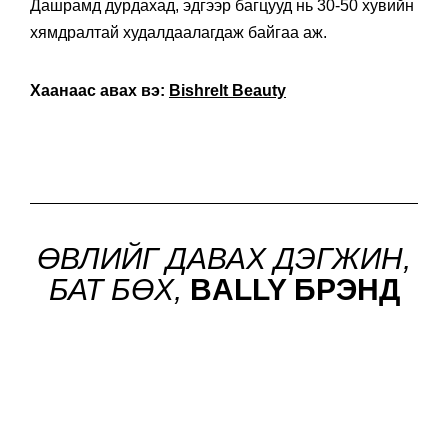
Дашрамд дурдахад, эдгээр багцууд нь 30-50 хувийн
хямдралтай худалдаалагдаж байгаа аж.
Хаанаас авах вэ:
Bishrelt Beauty
ӨВЛИЙГ ДАВАХ ДЭГЖИН,
БАТ БӨХ,
BALLY БРЭНД