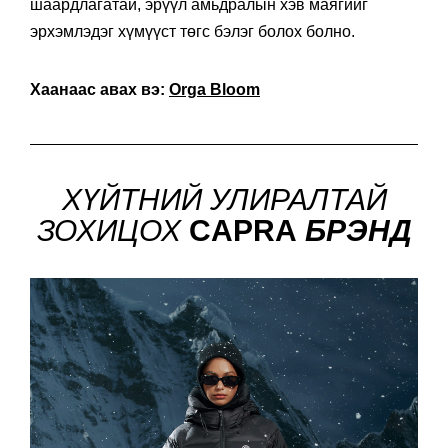
шаардлагатай, эрүүл амьдралын хэв маягийг
эрхэмлэдэг хүмүүст төгс бэлэг болох болно.
Хаанаас авах вэ:
Orga Bloom
ХҮЙТНИЙ УЛИРАЛТАЙ
ЗОХИЦОХ
CAPRA
БРЭНД