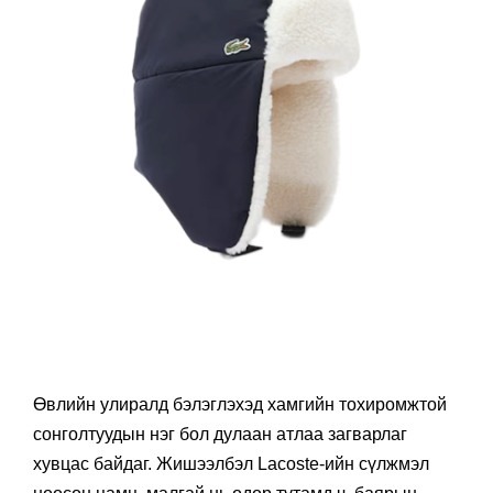
Өвлийн улиралд бэлэглэхэд хамгийн тохиромжтой
сонголтуудын нэг бол дулаан атлаа загварлаг
хувцас байдаг. Жишээлбэл Lacoste-ийн сүлжмэл