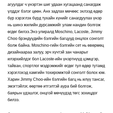
агуулдаг ч үнэртэн шиг удаан хугацаанд санагдаж
үлддэг бэлэг цөөн. Анх задлах мөчөөс эхлээд өдөр
бүр хэрэглэх бүрд тухайн хүнийг санагдуулах үнэр
нь шинэ жилийн дурсамжийг улам нандин болгож
өгдөг билээ.Энэ улиралд Moschino, Lacoste, Jimmy
Choo брэндүүдийн бэлгийн багцууд онцлох сонголт
болж байна. Moschino-гийн бэлгийн сет нь өвөрмөц
дизайнаараа залуу, эрч хүчтэй зан чанарыг
илэрхийлдэг бол Lacoste-ийн үнэртнүүд цэмцгэр,
тайван, спортлог мэдрэмжийг өгдөг тул өдөр тутамд
хэрэглэхэд хамгийн тохиромжтой сонголт болох юм.
Харин Jimmy Choo-ийн бэлгийн багц нь илүү тансаг,
эмэгтэйлэг, өөртөө итгэлтэй аура бий болгож,
баярын үдэшлэг, онцгой мөчүүдэд төгс зохицдог
билээ.