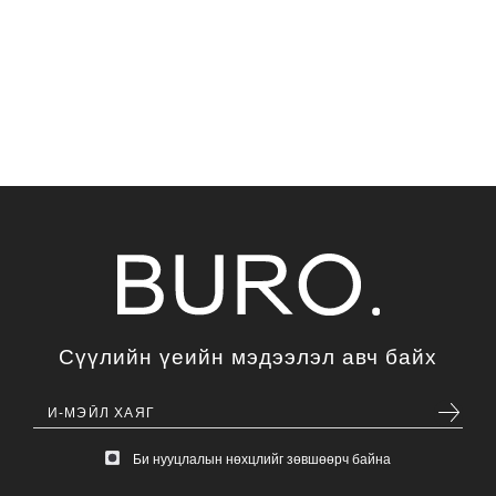
Сүүлийн үеийн мэдээлэл авч байх
Би нууцлалын нөхцлийг зөвшөөрч байна