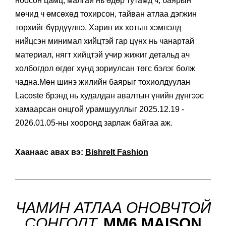
ноосон цамц, малгай нь өдөр тутамд ч, баярын
мөчид ч өмсөхөд тохирсон, тайван атлаа дэгжин
төрхийг бүрдүүлнэ. Харин их хотын хэмнэлд
нийцсэн минимал хийцтэй гар цүнх нь чанартай
материал, нягт хийцтэй учир жижиг детальд ач
холбогдол өгдөг хүнд зориулсан төгс бэлэг болж
чадна.Мөн шинэ жилийн баярыг тохиолдуулан
Lacoste брэнд нь худалдан авалтын үнийн дүнгээс
хамаарсан онцгой урамшууллыг 2025.12.19 -
2026.01.05-ны хооронд зарлаж байгаа аж.
Хаанаас авах вэ:
Bishrelt Fashion
ЧАМИН АТЛАА ОНОВЧТОЙ
СОНГОЛТ,
MM6 MAISON