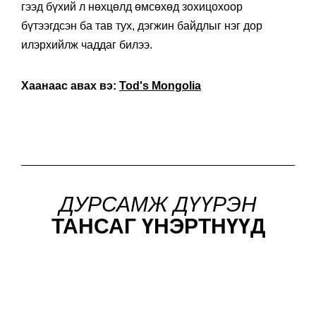
гээд бүхий л нөхцөлд өмсөхөд зохицохоор
бүтээгдсэн ба тав тух, дэгжин байдлыг нэг дор
илэрхийлж чаддаг билээ.
Хаанаас авах вэ:
Tod's Mongolia
ДУРСАМЖ ДҮҮРЭН
ТАНСАГ ҮНЭРТНҮҮД