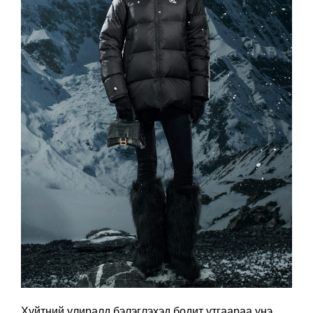
Хүйтний улиралд бэлэглэхэд бодит утгаараа үнэ