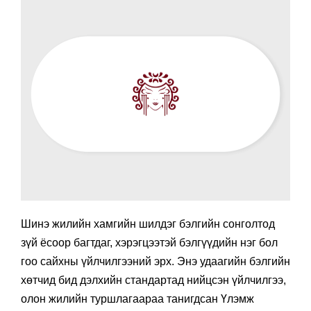
Шинэ жилийн хамгийн шилдэг бэлгийн сонголтод
зүй ёсоор багтдаг, хэрэгцээтэй бэлгүүдийн нэг бол
гоо сайхны үйлчилгээний эрх. Энэ удаагийн бэлгийн
хөтчид бид дэлхийн стандартад нийцсэн үйлчилгээ,
олон жилийн туршлагаараа танигдсан Үлэмж