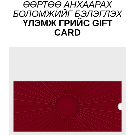
ӨӨРТӨӨ АНХААРАХ
БОЛОМЖИЙГ БЭЛЭГЛЭХ
ҮЛЭМЖ ГРИЙС GIFT
CARD