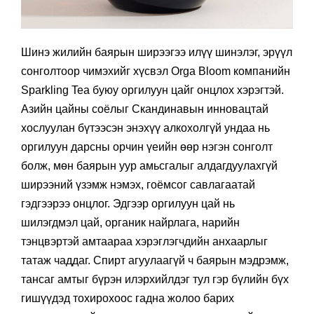
Шинэ жилийн баярын ширээгээ илүү шинэлэг, эрүүл
сонголтоор чимэхийг хүсвэл Orga Bloom компанийн
Sparkling Tea буюу оргилуун цайг онцлох хэрэгтэй.
Азийн цайны соёлыг Скандинавын инновацтай
хослуулан бүтээсэн энэхүү алкохолгүй ундаа нь
оргилуун дарсны орчин үеийн өөр нэгэн сонголт
болж, мөн баярын уур амьсгалыг алдагдуулахгүй
ширээний үзэмж нэмэх, гоёмсог савлагаатай
гэдгээрээ онцлог. Эдгээр оргилуун цай нь
шилэгдмэл цай, органик найрлага, нарийн
тэнцвэртэй амтаараа хэрэглэгчдийн анхаарлыг
татаж чаддаг. Спирт агуулаагүй ч баярын мэдрэмж,
тансаг амтыг бүрэн илэрхийлдэг тул гэр бүлийн бүх
гишүүдэд тохирохоос гадна жолоо барих