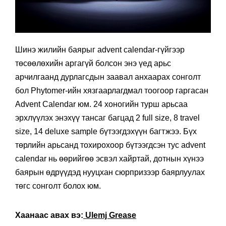
Шинэ жилийн баярыг advent calendar-гүйгээр
төсөөлөхийн аргагүй болсон энэ үед арьс
арчилгаанд дурлагсдын заавал анхаарах сонголт
бол Phytomer-ийн хязгаарлагдмал тоогоор гаргасан
Advent Calendar юм. 24 хоногийн турш арьсаа
эрхлүүлэх энэхүү тансаг багцад 2 full size, 8 travel
size, 14 deluxe sample бүтээгдэхүүн багтжээ. Бүх
төрлийн арьсанд тохирохоор бүтээгдсэн тус advent
calendar нь өөрийгөө эсвэл хайртай, дотнын хүнээ
баярын өдрүүдэд нууцхан сюрпризээр баярлуулах
төгс сонголт болох юм.
Хаанаас авах вэ:
Ulemj Grease