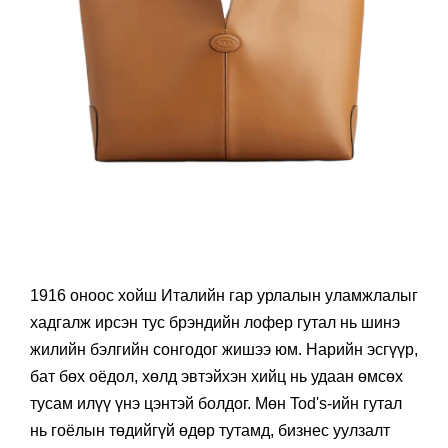
1916 оноос хойш Италийн гар урлалын уламжлалыг
хадгалж ирсэн тус брэндийн лофер гутал нь шинэ
жилийн бэлгийн сонгодог жишээ юм. Нарийн эсгүүр,
бат бөх оёдол, хөлд эвтэйхэн хийц нь удаан өмсөх
тусам илүү үнэ цэнтэй болдог. Мөн Tod's-ийн гутал
нь гоёлын төдийгүй өдөр тутамд, бизнес уулзалт