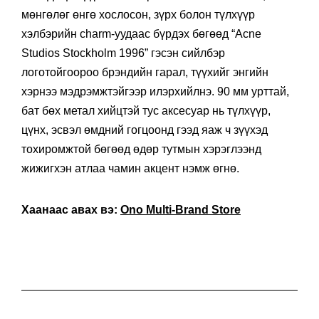
мөнгөлөг өнгө хослосон, зүрх болон түлхүүр
хэлбэрийн charm-уудаас бүрдэх бөгөөд “Acne
Studios Stockholm 1996” гэсэн сийлбэр
логотойгоороо брэндийн гарал, түүхийг энгийн
хэрнээ мэдрэмжтэйгээр илэрхийлнэ. 90 мм урттай,
бат бөх метал хийцтэй тус аксесуар нь түлхүүр,
цүнх, эсвэл өмдний гогцоонд гээд яаж ч зүүхэд
тохиромжтой бөгөөд өдөр тутмын хэрэглээнд
жижигхэн атлаа чамин акцент нэмж өгнө.
Хаанаас авах вэ:
Ono Multi-Brand Store