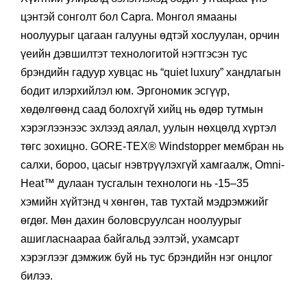
цэнтэй сонголт бол Capra. Монгол ямааны
ноолуурыг цагаан галууны өдтэй хослуулан, орчин
үеийн дэвшилтэт технологитой нэгтгэсэн тус
брэндийн гадуур хувцас нь “quiet luxury” хандлагын
бодит илэрхийлэл юм. Эргономик эсгүүр,
хөдөлгөөнд саад болохгүй хийц нь өдөр тутмын
хэрэглээнээс эхлээд аялал, уулын нөхцөлд хүртэл
төгс зохицно. GORE-TEX® Windstopper мембран нь
салхи, бороо, цасыг нэвтрүүлэхгүй хамгаалж, Omni-
Heat™ дулаан тусгалын технологи нь -15–35
хэмийн хүйтэнд ч хөнгөн, тав тухтай мэдрэмжийг
өгдөг. Мөн дахин боловсруулсан ноолуурыг
ашигласнаараа байгальд ээлтэй, ухамсарт
хэрэглээг дэмжиж буй нь тус брэндийн нэг онцлог
билээ.