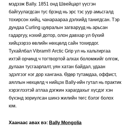
мэдээж Bally. 1851 онд Швейцарт үүсгэн
байгуулагдсан тус брэнд нь эрс тэс уур амьсгалд
тохирсон хийц, чанараараа дэлхийд танигдсан. Тэр
дундаа Curling цувралын загварууд нь арьсан
гадаргуу, нэхий дотор, олон давхар ул бүхий
хийцээрээ өвлийн нөхцөлд сайн тохирдог.
Тухайлбал Vibram® Arctic Grip ул нь хальтиргаа
ихтэй орчинд ч тогтвортой алхах боломжийг олгож,
дулаан тусгаарлалт, уян хатан байдал, удаан
эдэлгээг нэг дор хангана. Өдөр тутамдаа, оффист,
аяллын нөхцөлд ч нийцэх Bally-ийн гутал нь практик
хэрэглээтэй атлаа дэгжин харагдахыг хүсдэг хэн
бүхэнд зориулсан шинэ жилийн төгс бэлэг болох
юм.
Хаанаас авах вэ:
Bally Mongolia