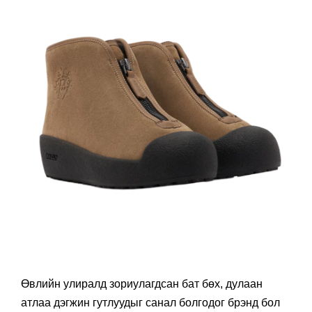
Өвлийн улиралд зориулагдсан бат бөх, дулаан
атлаа дэгжин гутлуудыг санал болгодог брэнд бол