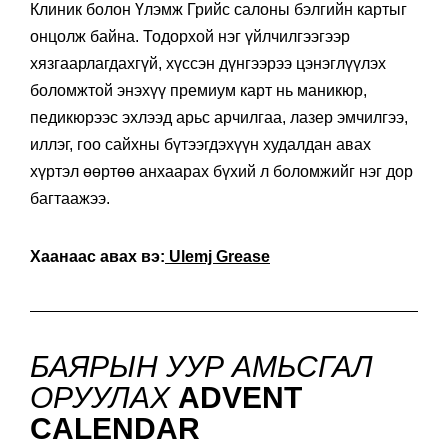
Клиник болон Үлэмж Грийс салоны бэлгийн картыг
онцолж байна. Тодорхой нэг үйлчилгээгээр
хязгаарлагдахгүй, хүссэн дүнгээрээ цэнэглүүлэх
боломжтой энэхүү премиум карт нь маникюр,
педикюрээс эхлээд арьс арчилгаа, лазер эмчилгээ,
иллэг, гоо сайхны бүтээгдэхүүн худалдан авах
хүртэл өөртөө анхаарах бүхий л боломжийг нэг дор
багтаажээ.
Хаанаас авах вэ:
Ulemj Grease
БАЯРЫН УУР АМЬСГАЛ
ОРУУЛАХ
ADVENT
CALENDAR