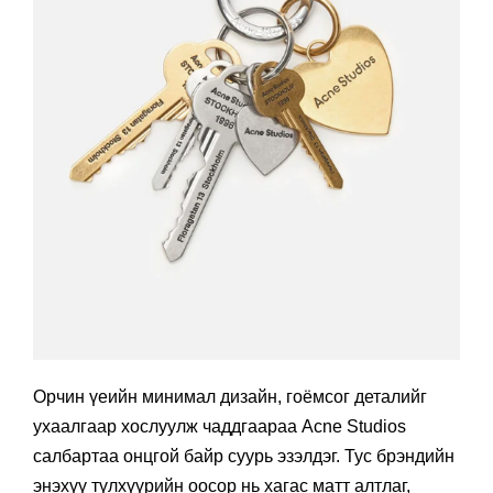
Орчин үеийн минимал дизайн, гоёмсог деталийг
ухаалгаар хослуулж чаддгаараа Acne Studios
салбартаа онцгой байр суурь эзэлдэг. Тус брэндийн
энэхүү түлхүүрийн оосор нь хагас матт алтлаг,