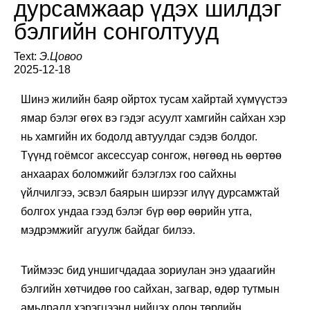
дурсамжаар үдэх шилдэг
бэлгийн сонголтууд
Text:
Э.Цовоо
2025-12-18
Шинэ жилийн баяр ойртох тусам хайртай хүмүүстээ
ямар бэлэг өгөх вэ гэдэг асуулт хамгийн сайхан хэр
нь хамгийн их бодолд автуулдаг сэдэв болдог.
Түүнд гоёмсог аксессуар сонгож, нөгөөд нь өөртөө
анхаарах боломжийг бэлэглэх гоо сайхны
үйлчилгээ, эсвэл баярын ширээг илүү дурсамжтай
болгох ундаа гээд бэлэг бүр өөр өөрийн утга,
мэдрэмжийг агуулж байдаг билээ.
Тиймээс бид уншигчдадаа зориулан энэ удаагийн
бэлгийн хөтчидөө гоо сайхан, загвар, өдөр тутмын
амьдралд хэрэгцээнд нийцэх олон төрлийн