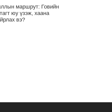
ллын маршрут: Говийн
тагт юу үзэж, хаана
йрлах вэ?