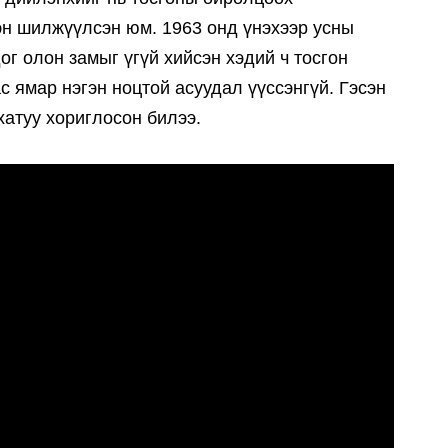
эн шилжүүлсэн юм. 1963 онд үнэхээр усны
ог олон замыг үгүй хийсэн хэдий ч тосгон
с ямар нэгэн ноцтой асуудал үүссэнгүй. Гэсэн
хатуу хориглосон билээ.