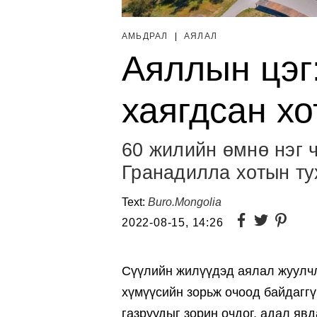
АМЬДРАЛ
|
АЯЛАЛ
Аяллын цэг
хаягдсан хо
60 жилийн өмнө нэг 
Гранадилла хотын ту
Text:
Buro.Mongolia
2022-08-15, 14:26
Сүүлийн жилүүдэд аялал жуулчл
хүмүүсийн зорьж очоод байдаггү
газруудыг зорин очдог, адал яв