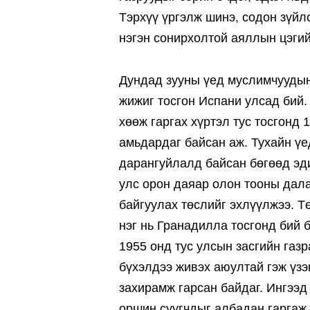
Тэрхүү үргэлж шинэ, содон зүйл
нэгэн сонирхолтой аяллын цэгий
Дундад зууны үед муслимчуудын
жижиг тосгон Испани улсад бий.
хөөж гаргах хүртэл тус тосгонд 
амьдардаг байсан аж. Тухайн ү
дарангуйлалд байсан бөгөөд эди
улс орон даяар олон тооны дала
байгуулах төслийг эхлүүлжээ. 
нэг нь Гранадилла тосгонд бий 
1955 онд тус улсын засгийн газр
бүхэлдээ живэх аюултай гэж үз
захирамж гарсан байдаг. Ингээд
оршин суугчдыг албадан гаргаж,