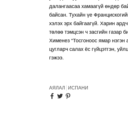
далангаасаа хамаагүй өндөр бай
байсан. Тухайн үе Францискогий
хэлэх эрх байгаагүй. Харин ард
төлөө тэмцсэн ч засгийн газар б
Хименез “Тосгоноос ямар нэгэн 
цугларч салах ёс гүйцэтгэн, уйл
гэжээ.
АЯЛАЛ
ИСПАНИ