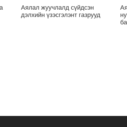
а
Аялал жуучлалд сүйдсэн
Ая
дэлхийн үзэсгэлэнт газрууд
ну
ба