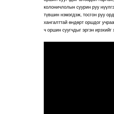
колоничлолын суурин руу нүүлг
түвшин нэмэгдэж, тосгон руу орд
хангалттай өндөрт оршдог учраа
ч оршин суугчдыг эргэн ирэхийг 