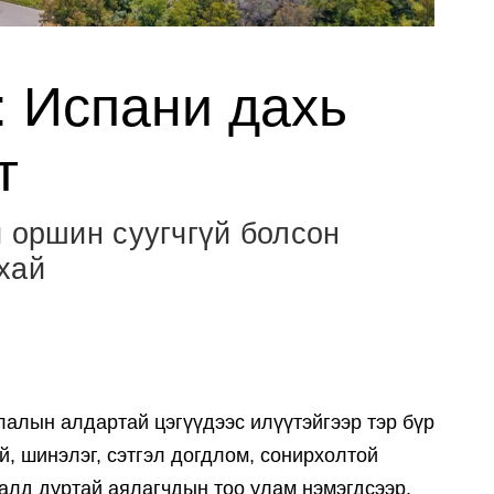
: Испани дахь
т
ч оршин суугчгүй болсон
хай
алын алдартай цэгүүдээс илүүтэйгээр тэр бүр
й, шинэлэг, сэтгэл догдлом, сонирхолтой
далд дуртай аялагчдын тоо улам нэмэгдсээр.