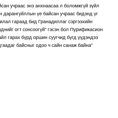
сан учраас энэ анхнаасаа л боломжгүй зүйл
н дарангуйллын үе байсан учраас бидэнд үг
чилал гараад бид Гранадиллаг сэргээхийн
иднийг огт сонсоогүй” гэсэн бол Пурификасион
айл гарах бүрд оршин суугчид бүгд үүдэндээ
цгаадаг байсныг одоо ч сайн санаж байна”