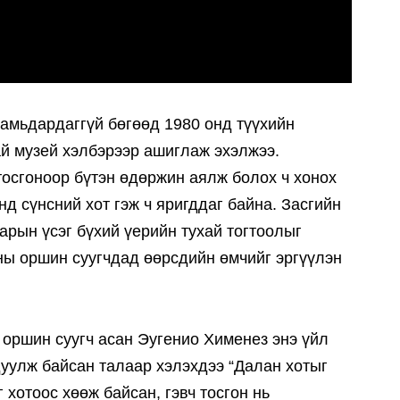
амьдардаггүй бөгөөд 1980 онд түүхийн
гай музей хэлбэрээр ашиглаж эхэлжээ.
тосгоноор бүтэн өдөржин аялж болох ч хонох
д сүнсний хот гэж ч яригддаг байна. Засгийн
арын үсэг бүхий үерийн тухай тогтоолыг
ны оршин суугчдад өөрсдийн өмчийг эргүүлэн
оршин суугч асан Эугенио Хименез энэ үйл
уулж байсан талаар хэлэхдээ “Далан хотыг
 хотоос хөөж байсан, гэвч тосгон нь