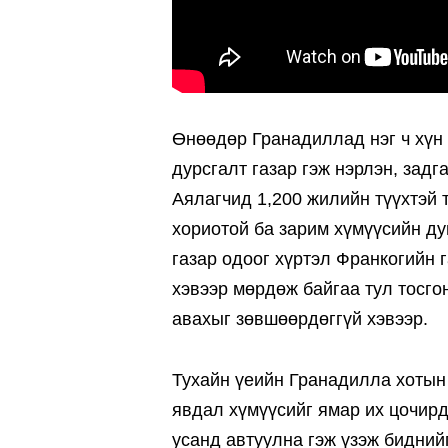
Өнөөдөр Гранадиллад нэг ч хүн 
дурсгалт газар гэж нэрлэн, зад
Аялагчид 1,200 жилийн түүхтэй 
хориотой ба зарим хүмүүсийн дун
газар одоог хүртэл Франкогийн г
хэвээр мөрдөж байгаа тул тосго
авахыг зөвшөөрдөггүй хэвээр.
Тухайн үеийн Гранадилла хотын 
явдал хүмүүсийг ямар их цочирд
усанд автуулна гэж үзэж биднийг