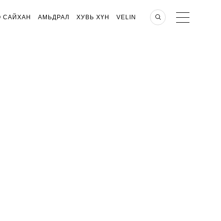
О САЙХАН
АМЬДРАЛ
ХУВЬ ХҮН
VELIN