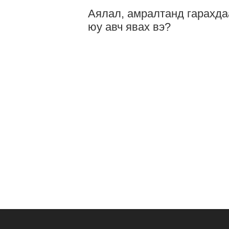
Аялал, амралтанд гарахда
юу авч явах вэ?