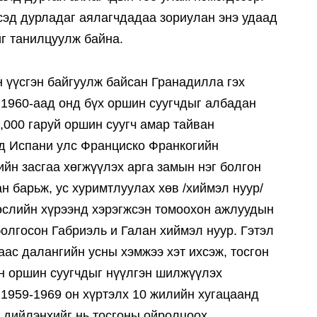
сэд дурладаг аялагчдадаа зориулан энэ удаад
г танилцуулж байна.
 үүсгэн байгуулж байсан Гранадилла гэх
 1960-аад онд бүх оршин суугчдыг албадан
1,000 гаруй оршин суугч амар тайван
ед Испани улс Франциско Франкогийн
йн засгаа хөгжүүлэх арга замын нэг болгон
н барьж, ус хуримтлуулах хөв /хиймэл нуур/
Төслийн хүрээнд хэрэгжсэн томоохон ажлуудын
болгосон Габриэль и Галан хиймэл нуур. Гэтэл
аас далангийн усны хэмжээ хэт ихсэж, тосгон
эн оршин суугчдыг нүүлгэн шилжүүлэх
 1959-1969 он хүртэлх 10 жилийн хугацаанд
 дийлэнхийг нь тосгоны ойролцоох