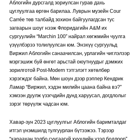
Аблогийн дурсгалд зориулсан гурав дахь
цуглуулгаа өргөн барилаа. Луврын музейн Cour
Carrée төв талбайд зохион байгуулагдсан тус
загварын шоуг нээж Флоридагийн A&M их
сургуулийн “Marchin 100” найрал хөгжмийн чуулга
үзүүлбэрээ толилуулсан юм. Энэхүү сургуульд
Виржил Аблогийн санаачилсан, урлагийн чиглэлээр
мэргэшиж буй өнгөт арьстай оюутнуудыг дэмжих
зорилготой Post-Modern тэтгэлэгт хөтөлбөр
хэрэгждэг байна. Мөн шоун дээр рэппер Кендрик
Ламар “Виржил, хэдэн милийн цаана байна вэ?”
хэмээн дуулж үзэгчдийн дунд харуусал, догдлолыг
зэрэг төрүүлж чадсан юм.
Хавар-зун 2023 цуглуулгыг Аблогийн баримталдаг
итгэл үнэмшилд тулгуурлан бүтээжээ. Тэрээр
“хараахан толбо суугаагүй хүүхдийн үзэл бодлоор”