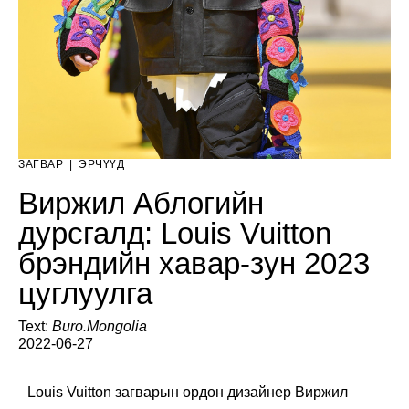
ЗАГВАР
|
ЭРЧҮҮД
Виржил Аблогийн
дурсгалд: Louis Vuitton
брэндийн хавар-зун 2023
цуглуулга
Text:
Buro.Mongolia
2022-06-27
Louis Vuitton загварын ордон дизайнер Виржил