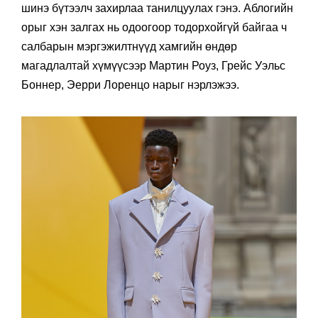
шинэ бүтээлч захирлаа танилцуулах гэнэ. Аблогийн
орыг хэн залгах нь одоогоор тодорхойгүй байгаа ч
салбарын мэргэжилтнүүд хамгийн өндөр
магадлалтай хүмүүсээр Мартин Роуз, Грейс Уэльс
Боннер, Эерри Лоренцо нарыг нэрлэжээ.