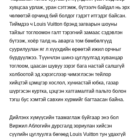
хувцсаа урлаж, уран сэтгэмж, бүтээлч байдал нь эрх
чөлөөтэй орчинд бий болдог гэдэгт итгэдэг байсан.
Тиймдээ ч Louis Vuitton брэнд загварын шоуны
тайзыг тоглоомон галт тэрэгний замаас сэдэвлэн
бүтээж, хоёр талд нь аварга том бөмбөлгүүд
суурилуулан яг л хүүхдийн өрөөтэй ижил орчныг
бүрдүүлжээ. Түүнчлэн шинэ цуглуулгад хуванцар
тоглоом, цаасан шувуу зэрэг бага настай салшгүй
холбоотой эд хэрэгслээр чимэглэсэн тейлор
хийцтэй цэмцгэр хослол, хуниастай юбка, газар
шүргэсэн куртка, цэцгэн хатгамалтай пальто болон
тэгш бус хэмтэй савхин хүрмийг багтаасан байна.
Дийлэнх хүмүүсийн таамаглаж буйгаар энэ бол
Виржил Аблогийн дурсгалд зориулан хийсэн
сүүлийн цуглуулга бөгөөд Louis Vuitton тун удахгүй