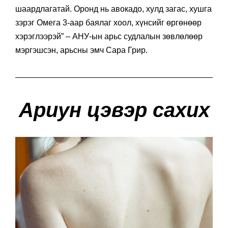
шаардлагатай. Оронд нь авокадо, хулд загас, хушга
зэрэг Омега 3-аар баялаг хоол, хүнсийг өргөнөөр
хэрэглээрэй” – АНУ-ын арьс судлалын зөвлөлөөр
мэргэшсэн, арьсны эмч Сара Грир.
Ариун цэвэр сахих