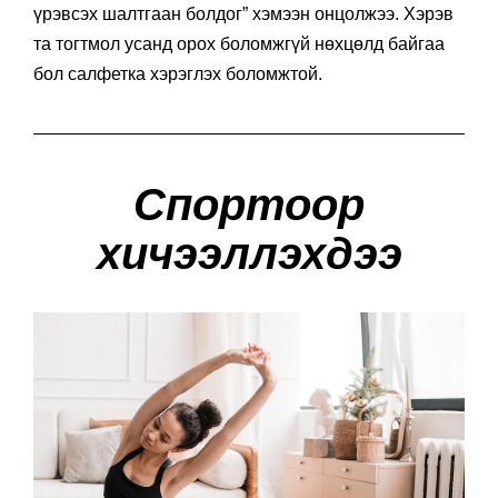
үрэвсэх шалтгаан болдог” хэмээн онцолжээ. Хэрэв
та тогтмол усанд орох боломжгүй нөхцөлд байгаа
бол салфетка хэрэглэх боломжтой.
Спортоор
хичээллэхдээ