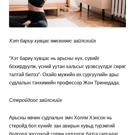
Хэт бариу хувцас өмсөхөөс зайлсхийх
“Хэт бариу хувцас нь арьсны нүх, сүвийг
бохирдуулж, үсний уутан хальсыг үрэвсүүлдэг сөрөг
талтай билээ”- Охайо мужийн их сургуулийн арьс
судлалын тэнхимийн профессор Жон Тринидада.
Стеройдоос зайлсхийх
Арьсны өвчин судлалын эмч Холли Хэнсон нь
стеройд бол хүнийг зан авирын хувьд түрэмгий
болгоод зогсохгүй сорви үлдээдэг батга гаргадаг