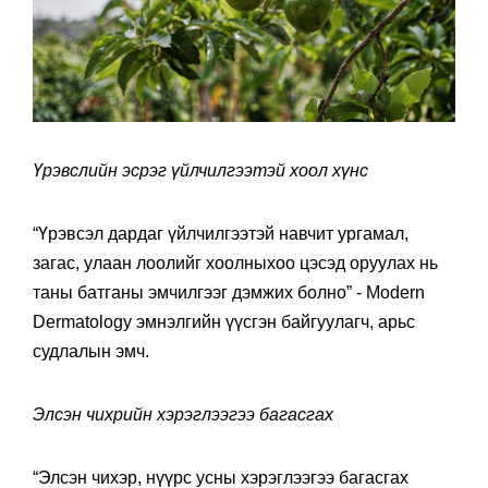
Үрэвслийн эсрэг үйлчилгээтэй хоол хүнс
“Үрэвсэл дардаг үйлчилгээтэй навчит ургамал,
загас, улаан лоолийг хоолныхоо цэсэд оруулах нь
таны батганы эмчилгээг дэмжих болно” - Modern
Dermatology эмнэлгийн үүсгэн байгуулагч, арьс
судлалын эмч.
Элсэн чихрийн хэрэглээгээ багасгах
“Элсэн чихэр, нүүрс усны хэрэглээгээ багасгах