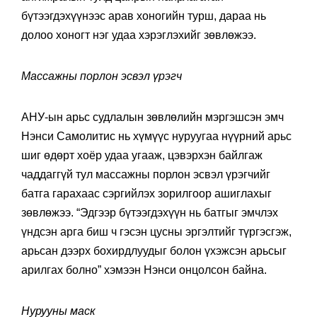
бүтээгдэхүүнээс арав хоногийн турш, дараа нь
долоо хоногт нэг удаа хэрэглэхийг зөвлөжээ.
Массажны порлон эсвэл үрэгч
АНУ-ын арьс судлалын зөвлөлийн мэргэшсэн эмч
Нэнси Самолитис нь хүмүүс нуруугаа нүүрний арьс
шиг өдөрт хоёр удаа угааж, цэвэрхэн байлгаж
чаддаггүй тул массажны порлон эсвэл үрэгчийг
батга гарахаас сэргийлэх зорилгоор ашиглахыг
зөвлөжээ. “Эдгээр бүтээгдэхүүн нь батгыг эмчлэх
үндсэн арга биш ч гэсэн цусны эргэлтийг түргэсгэж,
арьсан дээрх бохирдлуудыг болон үхэжсэн арьсыг
арилгах болно” хэмээн Нэнси онцолсон байна.
Нурууны маск