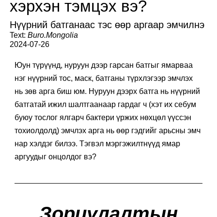
хэрхэн тэмцэх вэ?
Нүүрний батганаас тэс өөр аргаар эмчилнэ
Text:
Buro.Mongolia
2024-07-26
Юун түрүүнд, нуруун дээр гарсан батгыг ямарваа
нэг нүүрний тос, маск, батганы түрхлэгээр эмчлэх
нь зөв арга биш юм. Нуруун дээрх батга нь нүүрний
батгатай ижил шалтгаанаар гардаг ч (хэт их себум
буюу тослог ялгарч бактери үржих нөхцөл үүссэн
тохиолдолд) эмчлэх арга нь өөр гэдгийг арьсны эмч
нар хэлдэг билээ. Тэгвэл мэргэжилтнүүд ямар
аргуудыг онцолдог вэ?
Зориулалтын