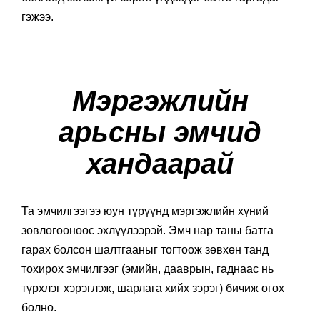
гэжээ.
Мэргэжлийн
арьсны эмчид
хандаарай
Та эмчилгээгээ юун түрүүнд мэргэжлийн хүний
зөвлөгөөнөөс эхлүүлээрэй. Эмч нар таны батга
гарах болсон шалтгааныг тогтоож зөвхөн танд
тохирох эмчилгээг (эмийн, дааврын, гаднаас нь
түрхлэг хэрэглэж, шарлага хийх зэрэг) бичиж өгөх
болно.