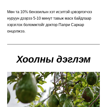
Мөн та 10% бензоилын хэт исэлтэй цэвэрлэгчээ
нуруун дээрээ 5-10 минут тавьж маск байдлаар
хэрэглэх боломжтойг доктор Папри Саркар
онцолжээ.
Хоолны дэглэм