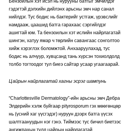
Бензоилын хэт исэл нь нурууны батгыг эмчилдэг
гэдэгтэй дэлхийн дийлэнх арьсны эмч нар санал
нийлдэг. Тус бодис нь бактерийг устгаж, үрэвслийг
намдааж, цаашид батга гарахаас сэргийлдэг
ашигтай юм. Та бензоилын хэт ислийн найрлагатай
шингэн, хатуу ямар ч төрлийн савангаас сонголтоо
хийж хэрэглэх боломжтой. Анхааруулахад, тус
бодис нь алчуур, хувцсанд тань хүрсэн тохиолдолд
толбо тогтоодог тул биеэ сайтар усаар угаагаарай.
Цайрын найрлагатай хагны эсрэг шампунь
“Charlottesville Dermatology”-ийн арьсны эмч Дебра
Элдерийн хэлж буйгаар pityrosporum гэх мөөгөнцөр
нь (үсний хаг үүсгэдэг) нуруун дээрх батга үүсэх
шалтгаануудын нэг гэнэ. Тиймээс тус бичил биетээс
ангижрахын тулд цайрын найрлагатай