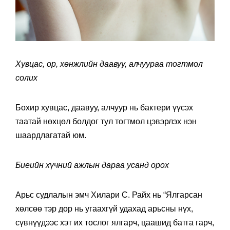
Хувцас, ор, хөнжлийн даавуу, алчуураа тогтмол
солих
Бохир хувцас, даавуу, алчуур нь бактери үүсэх
таатай нөхцөл болдог тул тогтмол цэвэрлэх нэн
шаардлагатай юм.
Биеийн хүчний ажлын дараа усанд орох
Арьс судлалын эмч Хилари С. Райх нь “Ялгарсан
хөлсөө тэр дор нь угаахгүй удахад арьсны нүх,
сүвнүүдээс хэт их тослог ялгарч, цаашид батга гарч,