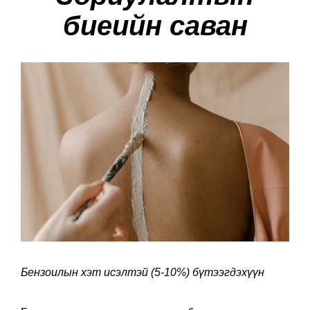
биеийн саван
Бензоилын хэт исэлтэй (5-10%) бүтээгдэхүүн