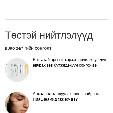
Төстэй нийтлэлүүд
BURO 24/7-ГИЙН СОНГОЛТ
Батгатай арьсыг хэрхэн арчилж, үр дүн
авчрах зөв бүтээгдэхүүн сонгох вэ
Анхаарал хандуулах шинэ найрлага:
Ниацинамид гэж юу вэ?