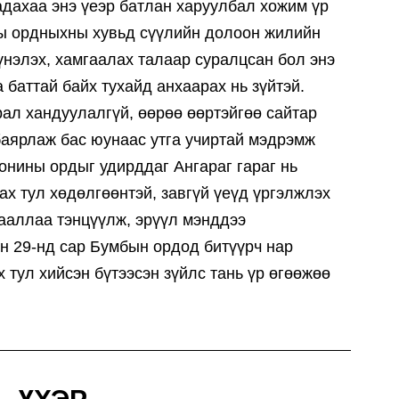
адахаа энэ үеэр батлан харуулбал хожим үр
ны ордныхны хувьд сүүлийн долоон жилийн
үнэлэх, хамгаалах талаар суралцсан бол энэ
 баттай байх тухайд анхаарах нь зүйтэй.
ал хандуулалгүй, өөрөө өөртэйгөө сайтар
баярлаж бас юунаас утга учиртай мэдрэмж
Хонины ордыг удирддаг Ангараг гараг нь
х тул хөдөлгөөнтэй, завгүй үеүд үргэлжлэх
чааллаа тэнцүүлж, эрүүл мэнддээ
н 29-нд сар Бумбын ордод битүүрч нар
 тул хийсэн бүтээсэн зүйлс тань үр өгөөжөө