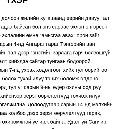
ҮХЭР
 долоон жилийн хугацаанд өөрийн давуу тал
гацаа байсан бол энэ сараас эхлэн өнгөрсөн
 эхлэлийн өмнө “амьсгаа авах” орон зайг
арын 4-нд Ангараг гараг Тэнгэрийн ван
ийн тал дээр гэнэтийн зарлага гарч болзошгүй
алт хийхдээ сайтар тунгаан бодоорой.
ын 7-нд ухрах хөдөлгөөн хийх тул өөрийгөө
л болох тухай илүү таних боломж олдоно.
орд тул уг сарын 9-ны өдөр охины орд руу
хийснээр эерэг өөрчлөлтүүд тохиож илүү
үргэлжилнэ. Долоодугаар сарын 14-нд мэлхийн
аа холбоо дээр эерэг өөрчлөлтүүд гарах,
 тохиромжтой үе ирж байна. Удалгүй Санчир