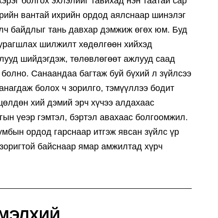
хэрэг болгох эхлэлийг тавихад нэн таатай сар
эрийн вантай ихрийн ордод аялснаар шинэлэг
элч байдлыг тань давхар дэмжиж өгөх юм. Буд
 урагшлах шилжилт хөдөлгөөн хийхэд
длууд шийдэгдэж, төлөвлөгөөт ажлууд саад
болно. Санаандаа багтаж буй бүхий л зүйлсээ
санагдаж болох ч зорилго, тэмүүллээ бодит
цөлдөн хий дэмий эрч хүчээ алдахаас
гын үеэр гэмтэл, бэртэл авахаас болгоомжил.
мбын ордод гарснаар итгэж явсан зүйлс үр
 зоригтой байснаар ямар амжилтад хүрч
МЭЛХИЙ