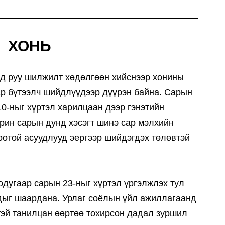
ХОНЬ
рд руу шилжилт хөдөлгөөн хийснээр хонины
р бүтээлч шийдлүүдээр дүүрэн байна. Сарын
0-ныг хүртэл харилцаан дээр гэнэтийн
рин сарын дунд хэсэгт шинэ сар мэлхийн
оотой асуудлууд эергээр шийдэгдэх төлөвтэй
одугаар сарын 23-ныг хүртэл үргэлжлэх тул
дыг шаардана. Урлаг соёлын үйл ажиллагаанд
тэй танилцан өөртөө тохирсон дадал зуршил