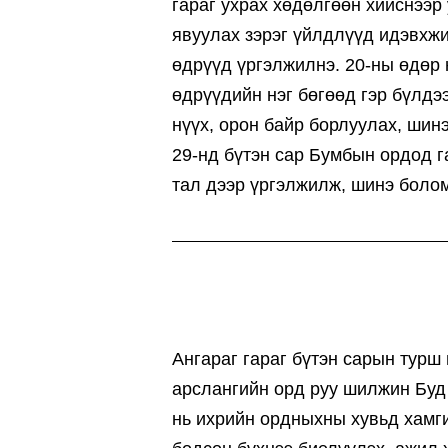
гараг ухрах хөдөлгөөн хийснээр
явуулах зэрэг үйлдлүүд идэвхжих
өдрүүд үргэлжилнэ. 20-ны өдөр 
өдрүүдийн нэг бөгөөд гэр бүлдэ
нүүх, орон байр борлуулах, шин
29-нд бүтэн сар Бумбын ордод г
тал дээр үргэлжилж, шинэ болом
Ангараг гараг бүтэн сарын турш
арслангийн орд руу шилжин Буд 
нь ихрийн ордныхны хувьд хамги