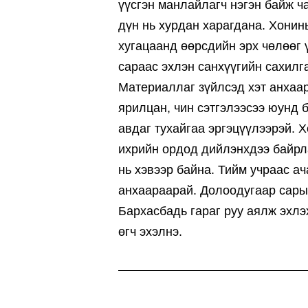
үүсгэн манлайлагч нэгэн байж ч
дүн нь хурдан харагдана. Хони
хугацаанд өөрсдийн эрх чөлөөг 
сараас эхлэн санхүүгийн сахилга
Материаллаг зүйлсэд хэт анхаар
ярилцан, чин сэтгэлээсээ юунд 
авдаг тухайгаа эргэцүүлээрэй. 
ихрийн ордод дийлэнхдээ байрла
нь хэвээр байна. Тийм учраас а
анхаараарай. Долоодугаар сары
Бархасбадь гараг руу аялж эхлэх
өгч эхэлнэ.