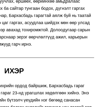
 уучлах, өршөөх, өөрийнхөө амьдралаас
 ба сайтар тунгаан бодох, дүгнэлт гаргах
нар, Бархасбадь гарагтай аялж буй нь таатай
э цаг гаргах, асуудлаа шийдэх мөн өөр улсад
ээр авахад тохиромжтой. Долоодугаар сарын
арснаар эерэг өөрчлөлтүүд ажил, карьерын
жууд гарч ирнэ.
ИХЭР
 ихрийн ордод байршиж, Бархасбадь гараг
гараг 23-нд урагшлах хөдөлгөөн хийнэ. Энэ
йн бүтээлч үеүдийн нэг бөгөөд санасан