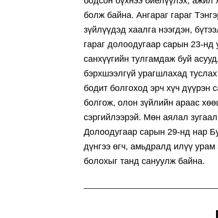
бодсон бүхнээ биелүүлэх, ажил 
болж байна. Ангараг гараг Тэнг
зүйлүүдэд хаалга нээгдэн, бүтэ
гараг долоодугаар сарын 23-нд
санхүүгийн тулгамдаж буй асуу
бэрхшээлгүй урагшлахад туслах 
бодит болгоход эрч хүч дүүрэн 
болгож, олон зүйлийн араас хөө
сэргийлээрэй. Мөн аялал зугаал
Долоодугаар сарын 29-нд нар Бу
дүнгээ өгч, амьдралд илүү урам
болохыг танд сануулж байна.