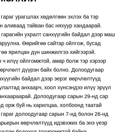
гараг урагшлах хөдөлгөөн эхлэх ба тэр
н аливаад тайван бас няхуур хандаарай.
 гарагийн ухралт санхүүгийн байдал дээр маш
аруулна. Өөрийгөө сайтар ойлгож, бусад
гөө ярилцан дүн шинжилгээ хийгээрэй.
 ч илүү ойлгомжтой, амар болж тэр хэрээр
өөрчлөлт дүүрэн байх болно. Долоодугаар
нхүүгийн байдал дээр эерэг өөрчлөлтүүд
улалтад анхаарч, хоол хүнсэндээ илүү эрүүл
анхаараарай. Долоодугаар сарын 29-нд сар
од орж буй нь харилцаа, холбоонд таатай
гараг долоодугаар сарын 7-нд болон 26-нд
арьерын өөрчлөлтүүд идэвхжих ба энэ үеэр
цүүлэн бодоход тохиромжтой байна.