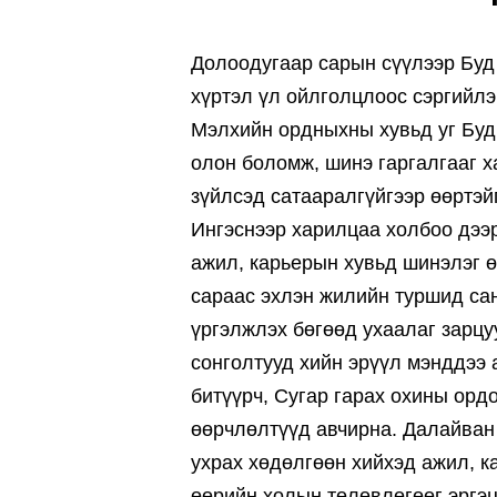
Долоодугаар сарын сүүлээр Буд 
хүртэл үл ойлголцлоос сэргийлэ
Мэлхийн ордныхны хувьд уг Буд
олон боломж, шинэ гаргалгааг х
зүйлсэд сатааралгүйгээр өөртэй
Ингэснээр харилцаа холбоо дээр
ажил, карьерын хувьд шинэлэг 
сараас эхлэн жилийн туршид са
үргэлжлэх бөгөөд ухаалаг зарцу
сонголтууд хийн эрүүл мэнддээ 
битүүрч, Сугар гарах охины орд
өөрчлөлтүүд авчирна. Далайван 
ухрах хөдөлгөөн хийхэд ажил, к
өөрийн холын төлөвлөгөөг эргэ