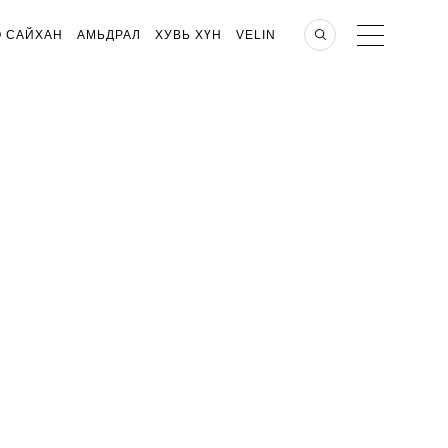
О САЙХАН
АМЬДРАЛ
ХУВЬ ХҮН
VELIN