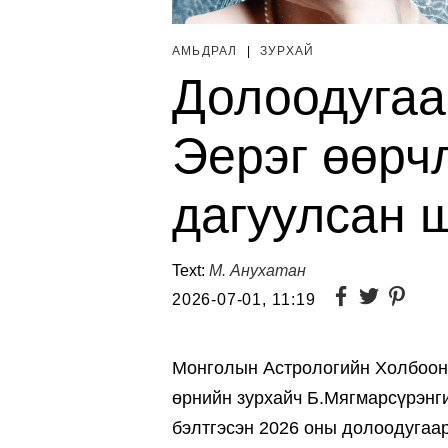
АМЬДРАЛ
|
ЗУРХАЙ
Долоодугаа
Эерэг өөрч
дагуулсан 
Text:
М. Анухатан
2026-07-01, 11:19
Монголын Астрологийн Холбооны
өрнийн зурхайч Б.Мягмарсүрэнг
бэлтгэсэн 2026 оны долоодугаар