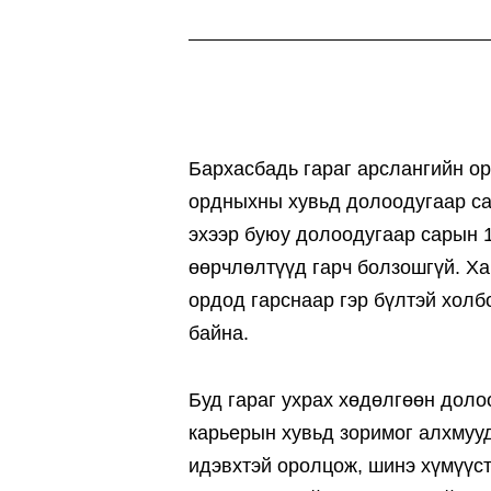
Бархасбадь гараг арслангийн о
ордныхны хувьд долоодугаар са
эхээр буюу долоодугаар сарын 1
өөрчлөлтүүд гарч болзошгүй. Ха
ордод гарснаар гэр бүлтэй холб
байна.
Буд гараг ухрах хөдөлгөөн доло
карьерын хувьд зоримог алхмуу
идэвхтэй оролцож, шинэ хүмүүс