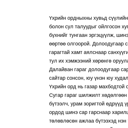
Үхрийн ордныхны хувьд сүүлийн
болон сул талуудыг ойлгосон ху
бүхнийг тунгаан эргэцүүлж, шинэ
өөртөө олгоорой. Долоодугаар с
гарагтай хамт аялснаар санхүүг
тул их хэмжээний хөрөнгө оруул
Далайван гараг долоодугаар сар
сайтар сонсон, юу үнэн юу худа
Үхрийн орд нь газар махбодтой 
Сугар гараг шилжилт хөдөлгөөн 
бүтээлч, урам зоригтой өдрүүд 
ордод шинэ сар гарснаар харилц
төлөвлөсөн ажлаа бүтээхэд нэн