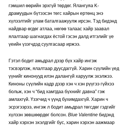
гэмшил өөрийн эрхгүй төрдөг. Ялангуяа K-
драмуудын бүтээсэн төгс хайрын ертөнц энэ
хүлээлтийг улам баталгаажуулж ирсэн. Тэд бидэнд
найдвар өгдөг атлаа, нөгөө талаас хайр заавал
ялалтаар шагнагдах ёстой гэсэн далд итгэлийг үе
үеийн үзэгчдэд суулгасаар иржээ.
Гэтэл бодит амьдрал дээр бүх хайр ингэж
тэсвэрлэж, ялалтаар дуусдаггүй. Харин сүүлийн үед
үүнийг кинонууд илэн далангүй харуулж эхэлжээ.
Киноны сүүлийн кадр дээр хэн ч хэн рүүгээ гүйхээ
больж, хэн ч “бид хамтдаа бүхнийг давна” гэж
амлахгүй. Үзэгчид ч үүнд бухимдахгүй. Харин ч
эсрэгээрээ, ингэж л бодит амьдрал төгсдөг гэдгийг
хүлээн зөвшөөрдөг болсон.
Blue Valentine
бидэнд
хайр хэрхэн эхэлдгийг бус, харин хэрхэн аажмаар