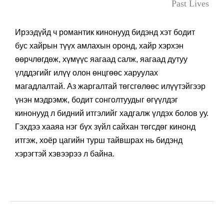
Past Lives
Ирээдүйд ч романтик кинонууд бидэнд хэт бодит
бус хайрын түүх амлахын оронд, хайр хэрхэн
өөрчлөгдөж, хүмүүс яагаад салж, яагаад дутуу
үлддэгийг илүү олон өнцгөөс харуулах
магадлалтай. Аз жаргалтай төгсгөлөөс илүүтэйгээр
үнэн мэдрэмж, бодит сонголтуудыг өгүүлдэг
кинонууд л бидний итгэлийг хадгалж үлдэх болов уу.
Гэхдээ хааяа нэг бүх зүйл сайхан төгсдөг кинонд
итгэж, хоёр цагийн турш тайвшрах нь бидэнд
хэрэгтэй хэвээрээ л байна.