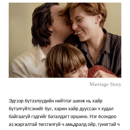
Marriage Story
Эдгээр бүтээлүүдийн нийтлэг шинж нь хайр
бүтэлгүйтсэнийг бус, харин хайр дууссан ч худал
байгаагүй гэдгийг баталдагт оршино. Нэг ёсондоо
аз жаргалтай төгсгөлгүй ч амьдралд ойр, гунигтай ч