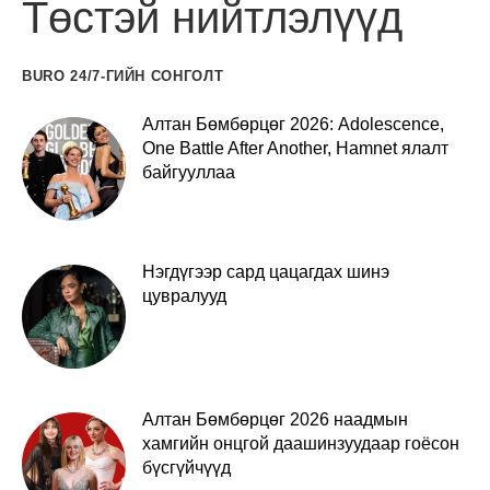
Төстэй нийтлэлүүд
BURO 24/7-ГИЙН СОНГОЛТ
Алтан Бөмбөрцөг 2026: Adolescence,
One Battle After Another, Hamnet ялалт
байгууллаа
Нэгдүгээр сард цацагдах шинэ
цувралууд
Алтан Бөмбөрцөг 2026 наадмын
хамгийн онцгой даашинзуудаар гоёсон
бүсгүйчүүд