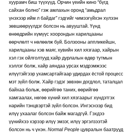
хуурамч биш түүхүүд. Орчин үеийн кино “бүгд
сайхан болно” гэж амлахын оронд “амьдрал
үнэхээр ийм л байдаг” гэдгийг чимээгүйхэн хүлээн
зөвшөөрүүлдэг болсон нь авууштай. Үүнд
өнөөдрийн хүмүүс хоорондын харилцааны
өөрчлөлт ч нөлөөлж буй. Болзооны аппликейшн,
харилцааны хэв маяг, хувийн хил хязгаар, хайрын
хэл гэх ойлголтууд хайр дурлалын өдөр тутмын
хэллэг болж, хайр аяндаа урсах мэдрэмжээс
илүүтэйгээр ухамсартайгаар удирдах ёстой процесс
мэт зүйл болж. Хайр гэдэг зөвхөн догдлол, таталцал
байхаа больж, өөрийгөө таних, өөрийгөө
хамгаалах, нөгөө хүний хил хязгаарыг хүндэтгэх
нарийн тэнцвэртэй зүйл болсон. Ингэснээр бид
илүү ухаалаг болсон байж магадгүй. Гэхдээ
үүнийхээ хэрээр илүү эмзэг, илүү эргэлзээтэй
болсон нь ч үнэн.
Normal People
цувралын баатрууд