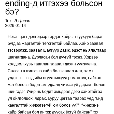
ending-д итгэхээ больсон
бэ?
Text:
Э.Цовоо
2026-01-14
Нэгэн цагт дэлгэцээр гардаг хайрын түүхүүд бараг
бүгд аз жаргалтай төгсгөлтэй байлаа. Хайр заавал
тэсвэрлэж, заавал шалгуур давж, эцэст нь ялалтаар
шагнагдана. Дурласан бол дуугүй тэснэ. Хэрвээ
холдвол хувь тавилан заавал дахин уулзуулна.
Салсан ч жинхэнэ хайр бол заавал ялж, хамт
үлдэнэ… гээд ийм өгүүлэмжүүд романтик, сайхан
мэт боловч бодит амьдралд чимээгүй дарамт болон
шингэдэг. Учир нь бодит амьдрал дээр хайртайгаа
үл ойлголцох, ядрах, буруу цагтаа таарах үед “бид
хангалттай хичээгээгүй юм болов уу?”, “жинхэнэ
хайр байсан бол ингэж дуусах ёсгүй байсан” гэх