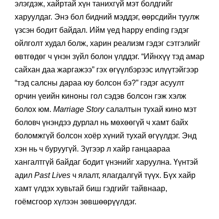
элэгдэж, хайртай хүн танихгүй мэт болдгийг
харуулдаг. Энэ бол бидний мэддэг, өөрсдийн туулж
үзсэн бодит байдал. Ийм үед happy ending гэдэг
ойлголт худал болж, харин реализм гэдэг сэтгэлийг
өвтгөдөг ч үнэн зүйл болон үлддэг. “Ийнхүү тэд амар
сайхан даа жаргажээ” гэх өгүүлбэрээс илүүтэйгээр
“тэд салсны дараа юу болсон бэ?” гэдэг асуулт
орчин үеийн киноны гол сэдэв болсон гэж хэлж
болох юм.
Marriage Story
салалтын тухай кино мэт
боловч үнэндээ дурлал нь мөхөөгүй ч хамт байх
боломжгүй болсон хоёр хүний тухай өгүүлдэг. Энд
хэн нь ч буруугүй. Зүгээр л хайр ганцаараа
хангалтгүй байдаг бодит үнэнийг харуулна. Үүнтэй
адил
Past Lives
ч ялалт, ялагдалгүй түүх. Бүх хайр
хамт үлдэх хувьтай биш гэдгийг тайвнаар,
гоёмсгоор хүлээн зөвшөөрүүлдэг.