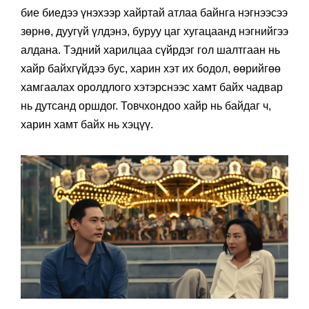
бие биедээ үнэхээр хайртай атлаа байнга нэгнээсээ
зөрнө, дуугүй үлдэнэ, буруу цаг хугацаанд нэгнийгээ
алдана. Тэдний харилцаа сүйрдэг гол шалтгаан нь
хайр байхгүйдээ бус, харин хэт их бодол, өөрийгөө
хамгаалах оролдлого хэтэрснээс хамт байх чадвар
нь дутсанд оршдог. Товчхондоо хайр нь байдаг ч,
харин хамт байх нь хэцүү.