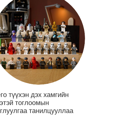
го түүхэн дэх хамгийн
этэй тоглоомын
глуулгаа танилцууллаа