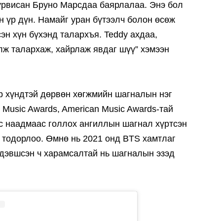
уурвисан Бруно Марсдаа баярлалаа. Энэ бол
 үр дүн. Намайг уран бүтээлч болон өсөж
эн хүн бүхэнд талархъя. Teddy ахдаа,
ж талархаж, хайрлаж явдаг шүү” хэмээн
 хүндтэй дөрвөн хөгжмийн шагналын нэг
 Music Awards, American Music Awards-тай
ус наадмаас голлох ангиллын шагнал хүртсэн
 тодорлоо. Өмнө нь 2021 онд BTS хамтлаг
 дэвшсэн ч харамсалтай нь шагналын эзэд