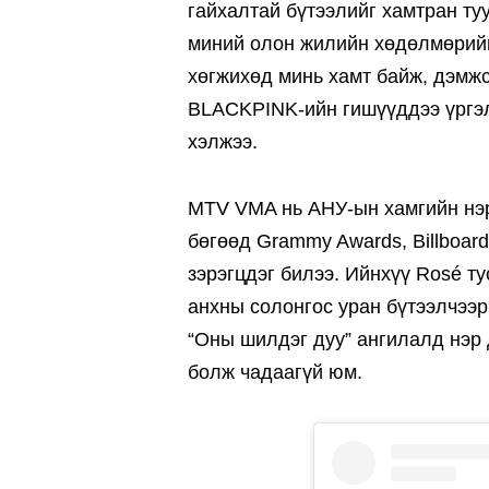
гайхалтай бүтээлийг хамтран т
миний олон жилийн хөдөлмөрийн
хөгжихөд минь хамт байж, дэмжс
BLACKPINK-ийн гишүүддээ үргэл
хэлжээ.
MTV VMA нь АНУ-ын хамгийн нэр
бөгөөд Grammy Awards, Billboard
зэрэгцдэг билээ. Ийнхүү Rosé т
анхны солонгос уран бүтээлчээр
“Оны шилдэг дуу” ангилалд нэр
болж чадаагүй юм.