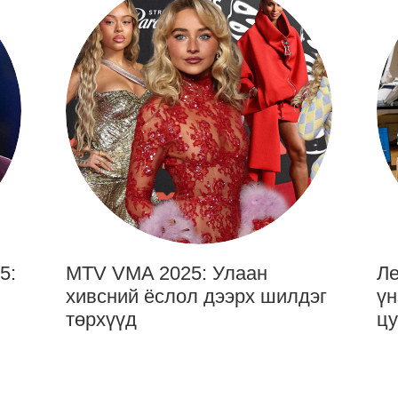
5:
MTV VMA 2025: Улаан
Ле
хивсний ёслол дээрх шилдэг
үн
төрхүүд
цу