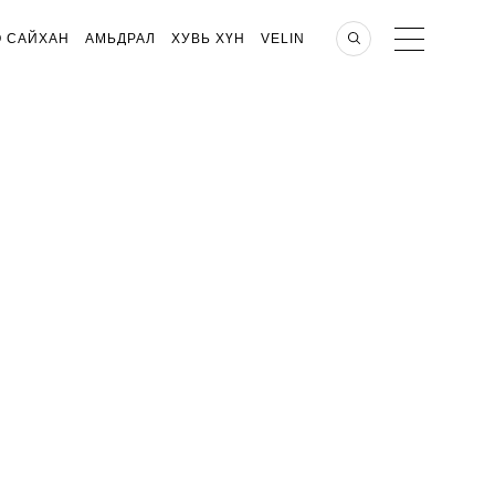
О САЙХАН
АМЬДРАЛ
ХУВЬ ХҮН
VELIN