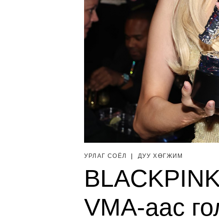
УРЛАГ СОЁЛ
|
ДУУ ХӨГЖИМ
BLACKPINK
VMA-аас го