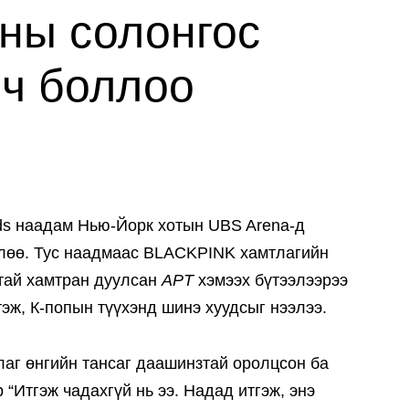
хны солонгос
лч боллоо
ds наадам Нью-Йорк хотын UBS Arena-д
рлөө. Тус наадмаас BLACKPINK хамтлагийн
тай хамтран дуулсан
APT
хэмээх бүтээлээрээ
эж, К-попын түүхэнд шинэ хуудсыг нээлээ.
лаг өнгийн тансаг даашинзтай оролцсон ба
“Итгэж чадахгүй нь ээ. Надад итгэж, энэ