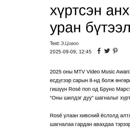
хүртсэн ан
уран бүтээ
Text:
Э.Цовоо
2025-09-09, 12:45
2025 оны MTV Video Music Awar
есдүгээр сарын 8-нд болж өнгө
гишүүн Rosé поп од Бруно Марс
“Оны шилдэг дуу” шагналыг хүрт
Rosé улаан хивсний ёслолд алт
шагналаа гардан авахдаа тэрээр 