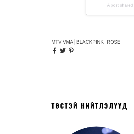
A post shared
MTV VMA
BLACKPINK
ROSE
ТӨСТЭЙ НИЙТЛЭЛҮҮД