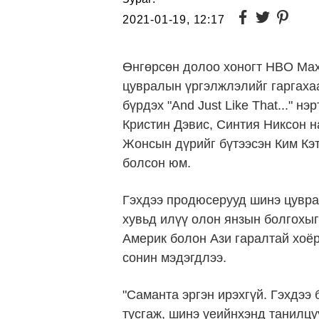
2021-01-19, 12:17
Өнгөрсөн долоо хоногт HBO Max 
цувралын үргэлжлэлийг гаргахаа
бүрдэх "And Just Like That..." 
Кристин Дэвис, Синтия Никсон н
Жонсын дүрийг бүтээсэн Ким Кэт
болсон юм.
Гэхдээ продюсерууд шинэ цуврал
хувьд илүү олон янзын болгохыг
Америк болон Ази гаралтай хоё
сонин мэдэгдлээ.
"Саманта эргэн ирэхгүй. Гэхдээ
тусгаж, шинэ үеийнхэнд танилцу