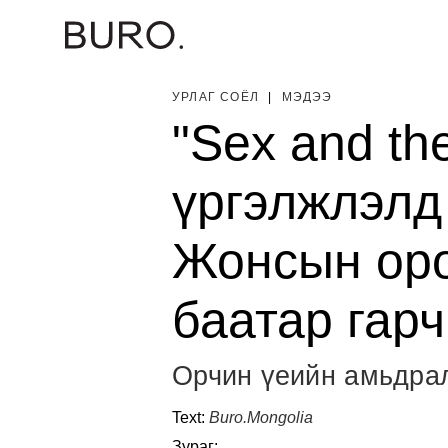
УРЛАГ СОЁЛ
|
МЭДЭЭ
"Sex and th
үргэлжлэлд
Жонсын оро
баатар гарч
Орчин үеийн амьдра
Text:
Buro.Mongolia
Зураг: