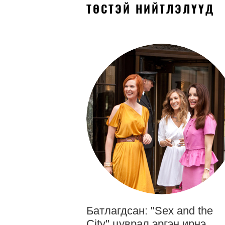
ТӨСТЭЙ НИЙТЛЭЛҮҮД
Батлагдсан: "Sex and the
City" цуврал эргэн ирнэ