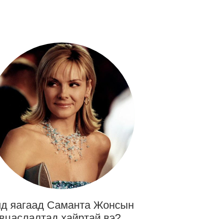
д яагаад Саманта Жонсын
вцаслалтад хайртай вэ?