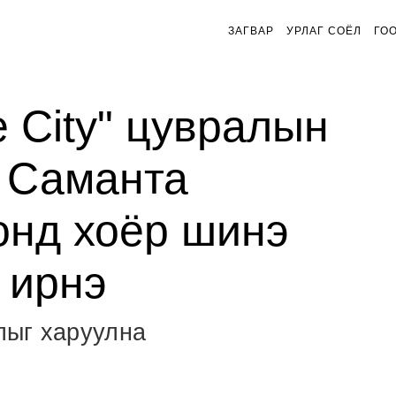
ЗАГВАР
УРЛАГ СОЁЛ
ГО
e City" цувралын
 Саманта
нд хоёр шинэ
 ирнэ
лыг харуулна