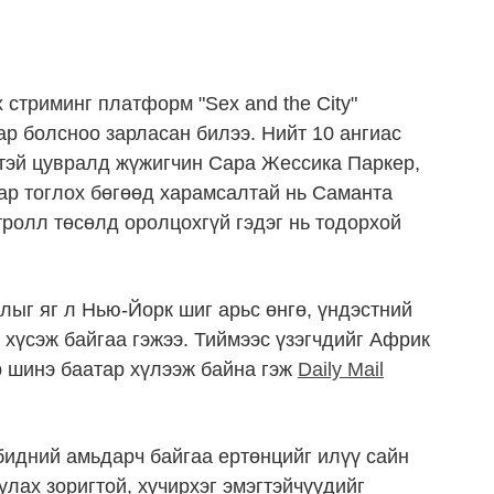
стриминг платформ "Sex and the City"
р болсноо зарласан билээ. Нийт 10 ангиас
нэртэй цувралд жүжигчин Сара Жессика Паркер,
ар тоглох бөгөөд харамсалтай нь Саманта
ролл төсөлд оролцохгүй гэдэг нь тодорхой
ыг яг л Нью-Йорк шиг арьс өнгө, үндэстний
 хүсэж байгаа гэжээ. Тиймээс үзэгчдийг Африк
р шинэ баатар хүлээж байна гэж
Daily Mail
 бидний амьдарч байгаа ертөнцийг илүү сайн
улах зоригтой, хүчирхэг эмэгтэйчүүдийг