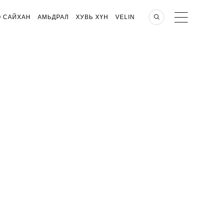
О САЙХАН
АМЬДРАЛ
ХУВЬ ХҮН
VELIN