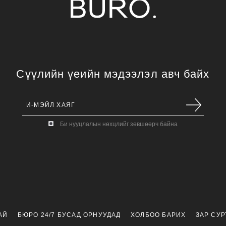
Сүүлийн үеийн мэдээлэл авч байх
Би нууцлалын нөхцлийг зөвшөөрч байна
АЙ
БЮРО 24/7 БУСАД ОРНУУДАД
ХОЛБОО БАРИХ
ЗАР СУ