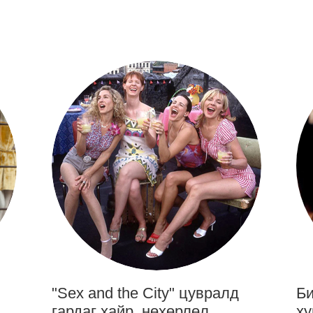
"Sex and the City" цувралд
Би
гардаг хайр, нөхөрлөл,
ху