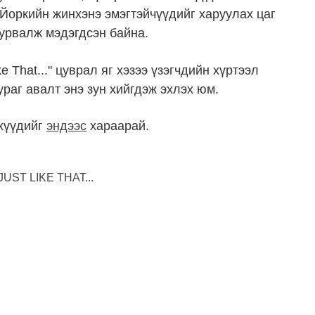
Йоркийн жинхэнэ эмэгтэйчүүдийг харуулах цаг
 сурвалж мэдэгдсэн байна.
 That..." цуврал яг хэзээ үзэгчдийн хүртээл
ураг авалт энэ зун хийгдэж эхлэх юм.
хүүдийг
эндээс
хараарай.
UST LIKE THAT...