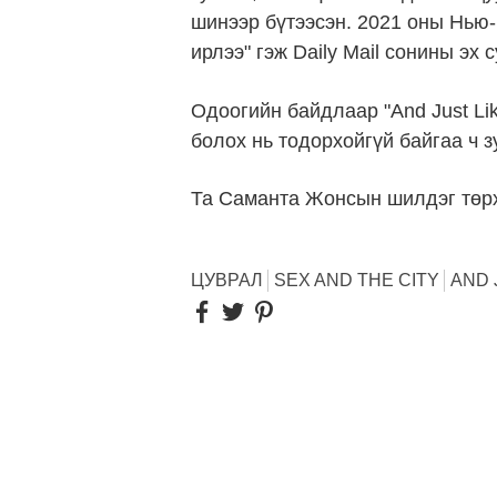
шинээр бүтээсэн. 2021 оны Нью-
ирлээ" гэж Daily Mail сонины эх
Одоогийн байдлаар "And Just Like
болох нь тодорхойгүй байгаа ч з
Та Саманта Жонсын шилдэг төр
ЦУВРАЛ
SEX AND THE CITY
AND J