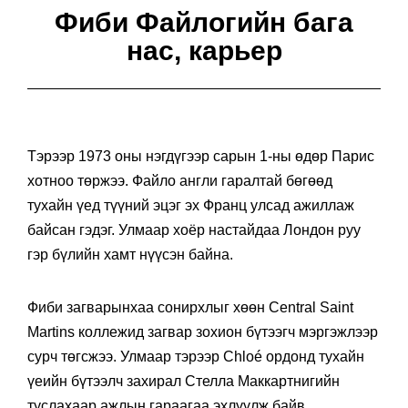
Фиби Файлогийн бага
нас, карьер
Тэрээр 1973 оны нэгдүгээр сарын 1-ны өдөр Парис
хотноо төржээ. Файло англи гаралтай бөгөөд
тухайн үед түүний эцэг эх Франц улсад ажиллаж
байсан гэдэг. Улмаар хоёр настайдаа Лондон руу
гэр бүлийн хамт нүүсэн байна.
Фиби загварынхаа сонирхлыг хөөн Central Saint
Martins коллежид загвар зохион бүтээгч мэргэжлээр
сурч төгсжээ. Улмаар тэрээр Chloé ордонд тухайн
үеийн бүтээлч захирал Стелла Маккартнигийн
туслахаар ажлын гараагаа эхлүүлж байв.