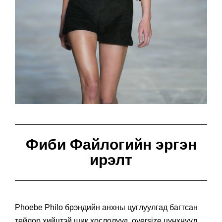
Фиби Файлогийн эргэн
ирэлт
Phoebe Philo брэндийн анхны цуглуулгад багтсан
тейлор хийцтэй шик хослолууд, oversize цүнхнүүд,