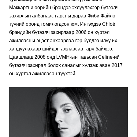
Маккартни өөрийн брэндээ эхлүүлэхээр бүтээлч
захирлын албанаас гарсны дараа Фиби Файло
түүний оронд томилогдсон юм. Ингэхдээ Chloé
брэндийн бүтээлч захирлаар 2006 он хүртэл
ажилласны эцэст анхаарлаа гэр бүлдээ илүү их
хандуулахаар шийдэн ажлаасаа гарч байжээ.
Цаашлаад 2008 онд LVMH-ын тавьсан Céline-ий
бүтээлч захирал болох саналыг хүлээж аван 2017
он хүртэл ажилласан түүхтэй.