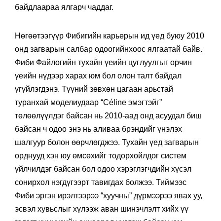
байдлаараа ялгарч чаддаг.
Нөгөөтээгүүр Фибигийн карьерын ид үед буюу 2010
онд загварын салбар одоогийнхоос ялгаатай байв.
Фиби Файлогийн тухайн үеийн цуглуулгыг орчин
үеийн нүдээр харах юм бол олон талт байдал
үгүйлэгдэнэ. Түүний зөвхөн цагаан арьстай
туранхай моделиудаар “Céline эмэгтэйг”
төлөөлүүлдэг байсан нь 2010-аад онд асуудал биш
байсан ч одоо энэ нь аливаа брэндийг үнэлэх
шалгуур болон өөрчлөгджээ. Тухайн үед загварын
орднууд хэн юу өмсөхийг тодорхойлдог систем
үйлчилдэг байсан бол одоо хэрэглэгчдийн хүсэл
сонирхол нэгдүгээрт тавигдах болжээ. Тиймээс
Фиби эргэн ирэлтээрээ “хуучны” дүрмээрээ явах уу,
эсвэл хувьслыг хүлээж аван шинэчлэлт хийх үү