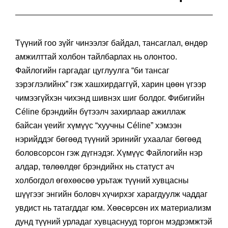
Түүний гоо зүйг чинээлэг байдал, тансаглал, өндөр
амжилттай холбон тайлбарлах нь олонтоо.
Файлогийн гаргадаг цуглуулга “би тансаг
зэрэглэлийнх” гэж хашхирдаггүй, харин цөөн үгээр
чимээгүйхэн чихэнд шивнэх шиг болдог. Фибигийн
Céline брэндийн бүтээлч захирлаар ажиллаж
байсан үеийг хүмүүс “хуучны Céline” хэмээн
нэрийддэг бөгөөд түүний эринийг ухаалаг бөгөөд
боловсорсон гэж дүгнэдэг. Хүмүүс Файлогийн нэр
алдар, төлөөлдөг брэндийнх нь статуст ач
холбогдол өгөхөөсөө урьтаж түүний хувцасны
шүүгээг энгийн боловч хүчирхэг харагдуулж чаддаг
увдист нь татагддаг юм. Хөөсөрсөн их материализм
дунд түүний урладаг хувцаснууд торгон мэдрэмжтэй