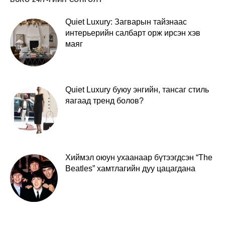
Quiet Luxury: Загварын тайзнаас
интерьерийн салбарт орж ирсэн хэв
маяг
Quiet Luxury буюу энгийн, тансаг стиль
яагаад тренд болов?
Хиймэл оюун ухаанаар бүтээгдсэн “The
Beatles” хамтлагийн дуу цацагдана