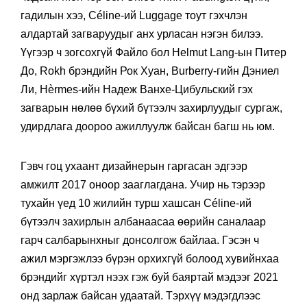
гадилын хээ, Céline-ий Luggage тоут гэхчлэн
алдартай загваруудыг анх урласан нэгэн билээ.
Үүгээр ч зогсохгүй Файло бол Helmut Lang-ын Питер
До, Rokh брэндийн Рок Хуан, Burberry-гийн Дэниел
Ли, Hèrmes-ийн Надеж Ванхе-Цибульский гэх
загварын нөлөө бүхий бүтээлч захирлуудыг сургаж,
удирдлага доороо ажиллуулж байсан багш нь юм.
Гэвч гоц ухаант дизайнерын гаргасан эдгээр
амжилт 2017 оноор зааглагдана. Учир нь тэрээр
тухайн үед 10 жилийн турш хашсан Céline-ий
бүтээлч захирлын албанаасаа өөрийн саналаар
гарч салбарынхныг донсолгож байлаа. Гэсэн ч
ажил мэргэжлээ бүрэн орхихгүй болоод хувийнхаа
брэндийг хүртэл нээх гэж буй баяртай мэдээг 2021
онд зарлаж байсан удаатай. Тэрхүү мэдэгдлээс