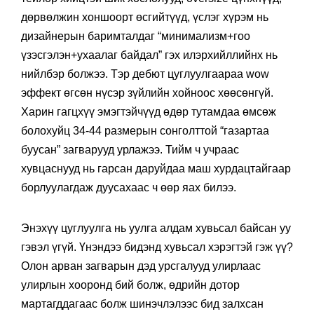
дөрвөлжин хоншоорт өсгийтүүд, үслэг хүрэм нь
дизайнерын баримталдаг “минимализм+гоо
үзэсгэлэн+ухаалаг байдал” гэх илэрхийллийнх нь
нийлбэр болжээ. Тэр дебют цуглуулгаараа wow
эффект өгсөн нүсэр зүйлийн хойноос хөөсөнгүй.
Харин гагцхүү эмэгтэйчүүд өдөр тутамдаа өмсөж
болохуйц 34-44 размерын сонголттой “газартаа
буусан” загварууд урлажээ. Тийм ч учраас
хувцаснууд нь гарсан даруйдаа маш хурдацтайгаар
борлуулагдаж дуусахаас ч өөр яах билээ.
Энэхүү цуглуулга нь уулга алдам хувьсал байсан уу
гэвэл үгүй. Үнэндээ бидэнд хувьсал хэрэгтэй гэж үү?
Олон арван загварын дэд урсгалууд улирлаас
улирлын хооронд бий болж, өдрийн дотор
мартагддагаас болж шинэчлэлээс бид залхсан