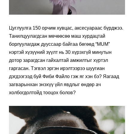
Цуглуулга 150 орчим хувцас, аксесуараас бүрджээ.
Танилцуулагдсан мөчөөсөө маш хурдацтай
борлуулагдаж дууссаар байгаа бөгөөд “MUM”
нэртэй хүзүүний зүүлт нь 30 хүрэхгүй минутын
дотор зарагдсан гайхалтай амжилтыг хүртэл
гаргасан. Тэгвэл эргэн ирэлтээрээ шуугиан
дэгдээгээд буй Фиби Файло гэж яг хэн бэ? Яагаад
загварынхан энэхүү үйл явдлыг өндөр ач
холбогдолтойд тооцох болов?