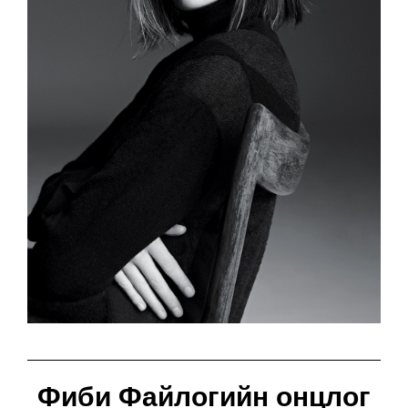
Фиби Файлогийн онцлог