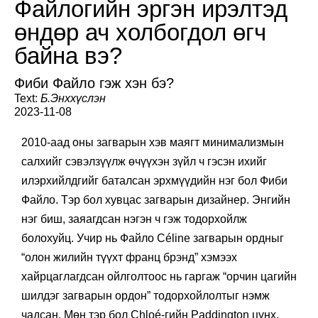
Файлогийн эргэн ирэлтэд
өндөр ач холбогдол өгч
байна вэ?
Фиби Файло гэж хэн бэ?
Text:
Б.Энххүслэн
2023-11-08
2010-аад оны загварын хэв маягт минимализмын
салхийг сэвэлзүүлж өчүүхэн зүйл ч гэсэн ихийг
илэрхийлдгийг баталсан эрхмүүдийн нэг бол Фиби
Файло. Тэр бол хувцас загварын дизайнер. Энгийн
нэг биш, заяагдсан нэгэн ч гэж тодорхойлж
болохуйц. Учир нь Файло Céline загварын ордныг
“олон жилийн түүхт франц брэнд” хэмээх
хайрцаглагдсан ойлголтоос нь гаргаж “орчин цагийн
шилдэг загварын ордон” тодорхойлолтыг нэмж
чадсан. Мөн тэр бол Chloé-гийн Paddington цүнх,