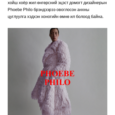
хойш хоёр жил өнгөрсний эцэст домогт дизайнерын
Phoebe Philo брэндээрээ овоглосон анхны
цуглуулга хэдхэн хоногийн өмнө ил болоод байна.