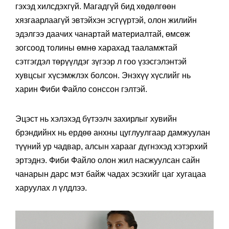
гэхэд хилсдэхгүй. Магадгүй бид хөдөлгөөн
хязгаарлаагүй эвтэйхэн эсгүүртэй, олон жилийн
эдэлгээ даачих чанартай материалтай, өмсөж
зогсоод толины өмнө харахад тааламжтай
сэтгэгдэл төрүүлдэг зүгээр л гоо үзэсгэлэнтэй
хувцсыг хүсэмжлэх болсон. Энэхүү хүслийг нь
харин Фиби Файло сонссон гэлтэй.
Эцэст нь хэлэхэд бүтээлч захирлыг хувийн
брэндийнх нь ердөө анхны цуглуулгаар дамжуулан
түүний ур чадвар, алсын харааг дүгнэхэд хэтэрхий
эртэднэ. Фиби Файло олон жил насжуулсан сайн
чанарын дарс мэт байж чадах эсэхийг цаг хугацаа
харуулах л үлдлээ.