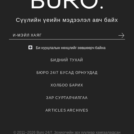
Сүүлийн үеийн мэдээлэл авч байх
Би нууцлалын нөхцлийг зөвшөөрч байна
БИДНИЙ ТУХАЙ
БЮРО 24/7 БУСАД ОРНУУДАД
ХОЛБОО БАРИХ
ЗАР СУРТАЛЧИЛГАА
ARTICLES ARCHIVES
© 2011–2026 Buro 24/7. Зохиогчийн эрх хуулиар хамгаалагдсан