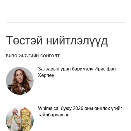
Төстэй нийтлэлүүд
BURO 24/7-ГИЙН СОНГОЛТ
Загварын уран барималч Ирис фан
Херпен
Whimsical буюу 2026 оны онцлох үгийг
тайлбарлах нь