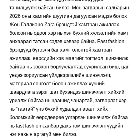
танилцуулж байсан билээ. Мөн загварын салбарын
2026 оны хамгийн шуугиан дагуулсан мэдээ болох
Жон Галлиано Zara брэндтэй хамтран ажиллах
болсон нь одоог хэр нь хэн бүхний хүлээлтийн хамт
анхаарал татсан сэдэв хэвээр байна. Fast fashion
брэндүүд бүтээлч баг хамт олонтой хамтран
ажиллаж, өөрсдийн хэв маягийг тогтмол шинэчилж
байгаа нь зөвхөн борлуулалтад суурилсан биш, цаг
үедээ зориулсан үйлдвэрлэлийн шинэчлэлт,
материал сонголт болон ажиллах хүчний
шаардлага зэрэг шат бүхэндээ шинэчлэлт хийхийг
уриалж байгаа нь цаашид чанартай, загварлаг хэр
нь “таатай” үнэ бүхий худалдан авалт хийх
боломжийг өөрсдөөрөө үлгэрлэн шинэчилж байгаа
нь fast fashion cалбар дахь том шинэчлэлтүүдийн
нэг яахын аргагүй мөн билээ.