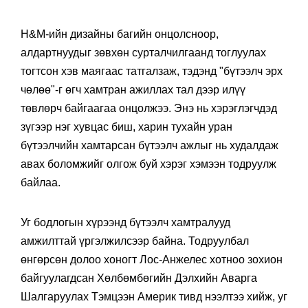
H&M-ийн дизайны багийн онцолсноор,
алдартнуудыг зөвхөн сурталчилгаанд тоглуулах
тогтсон хэв маягаас татгалзаж, тэдэнд "бүтээлч эрх
чөлөө"-г өгч хамтран ажиллах тал дээр илүү
төвлөрч байгаагаа онцолжээ. Энэ нь хэрэглэгчдэд
зүгээр нэг хувцас биш, харин тухайн уран
бүтээлчийн хамтарсан бүтээлч ажлыг нь худалдаж
авах боломжийг олгож буй хэрэг хэмээн тодруулж
байлаа.
Уг бодлогын хүрээнд бүтээлч хамтралууд
амжилттай үргэлжилсээр байна. Тодруулбал
өнгөрсөн долоо хоногт Лос-Анжелес хотноо зохион
байгуулагдсан Хөлбөмбөгийн Дэлхийн Аварга
Шалгаруулах Тэмцээн Америк тивд нээлтээ хийж, уг