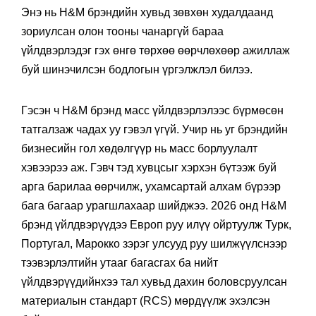
Энэ нь H&M брэндийн хувьд зөвхөн худалдаанд
зориулсан олон тооны чанаргүй бараа
үйлдвэрлэдэг гэх өнгө төрхөө өөрчлөхөөр ажиллаж
буй шинэчилсэн бодлогын үргэлжлэл билээ.
Гэсэн ч H&M брэнд масс үйлдвэрлэлээс бүрмөсөн
татгалзаж чадах уу гэвэл үгүй. Учир нь уг брэндийн
бизнесийн гол хөдөлгүүр нь масс борлуулалт
хэвээрээ аж. Гэвч тэд хувцсыг хэрхэн бүтээж буй
арга барилаа өөрчилж, ухамсартай алхам бүрээр
бага багаар урагшлахаар шийджээ. 2026 онд H&M
брэнд үйлдвэрүүдээ Европ руу илүү ойртуулж Турк,
Португал, Марокко зэрэг улсууд руу шилжүүлснээр
тээвэрлэлтийн утааг багасгах ба нийт
үйлдвэрүүдийнхээ тал хувьд дахин боловсруулсан
материалын стандарт (RCS) мөрдүүлж эхэлсэн