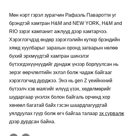
Мөн нэрт гэрэл зурагчин Рафаэль Паваротти уг
брэндтэй хамтран H&M and NEW YORK, H&M and
RIO зэрэг кампанит ажлууд дээр хамтарчээ.
Хэрэглэгчдэд өндөр зэрэглэлийн кутюр брэндийн
хямд хуулбарыг зарахын оронд загварын нөлөө
бүхий эрхмүүдтэй хамтран шинэлэг
бүтээгдэхүүнүүдийг дундаж үнээр борлуулсан нь
эерэг өөрчлөлтийн эхлэл болж чадаж байгааг
хэрэглэгчид дурджээ. Энэ нь gen Z үеийнхний
бүтээлч хэв маягийг илүүд үзэх, хөдөлмөрийг
шударгаар үнэлэх болон байгаль орчинд хор
хөнөөл багатай байх гэсэн шаардлагуудтай
уялдуулах гүүр болж өгч байгаа талаар
эх сурвалж
дээр дурдсан байна.