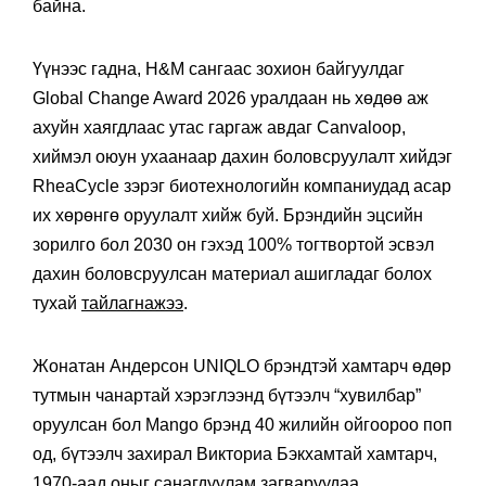
байна.
Үүнээс гадна, H&M сангаас зохион байгуулдаг
Global Change Award 2026 уралдаан нь хөдөө аж
ахуйн хаягдлаас утас гаргаж авдаг Canvaloop,
хиймэл оюун ухаанаар дахин боловсруулалт хийдэг
RheaCycle зэрэг биотехнологийн компаниудад асар
их хөрөнгө оруулалт хийж буй. Брэндийн эцсийн
зорилго бол 2030 он гэхэд 100% тогтвортой эсвэл
дахин боловсруулсан материал ашигладаг болох
тухай
тайлагнажээ
.
Жонатан Андерсон UNIQLO брэндтэй хамтарч өдөр
тутмын чанартай хэрэглээнд бүтээлч “хувилбар”
оруулсан бол Mango брэнд 40 жилийн ойгоороо поп
од, бүтээлч захирал Викториа Бэкхамтай хамтарч,
1970-аад оныг санагдуулам загваруудаа