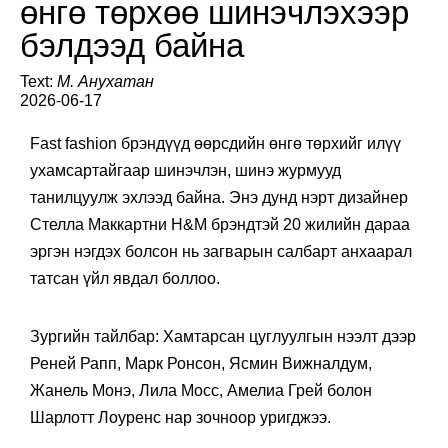
өнгө төрхөө шинэчлэхээр
бэлдээд байна
Text:
М. Анухатан
2026-06-17
Fast fashion брэндүүд өөрсдийн өнгө төрхийг илүү
ухамсартайгаар шинэчлэн, шинэ журмууд
танилцуулж эхлээд байна. Энэ дунд нэрт дизайнер
Стелла Маккартни H&M брэндтэй 20 жилийн дараа
эргэн нэгдэх болсон нь загварын салбарт анхаарал
татсан үйл явдал боллоо.
Зургийн тайлбар: Хамтарсан цуглуулгын нээлт дээр
Реней Рапп, Марк Ронсон, Ясмин Вижналдум,
Жанель Монэ, Лила Мосс, Амелиа Грей болон
Шарлотт Лоуренс нар зочноор уригджээ.