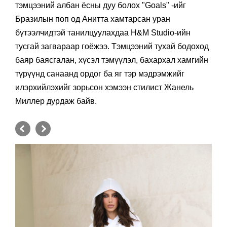
тэмцээний албан ёсны дуу болох "Goals" -ийг
Бразилын поп од Анитта хамтарсан уран
бүтээлчидтэй танилцуулахдаа H&M Studio-ийн
тусгай загвараар гоёжээ. Тэмцээний тухай бодоход
баяр баясгалан, хүсэл тэмүүлэл, бахархал хамгийн
түрүүнд санаанд ордог ба яг тэр мэдрэмжийг
илэрхийлэхийг зорьсон хэмээн стилист Жанель
Миллер дурдаж байв.