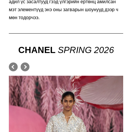
адил үс засалтууд гээд үлгэрийн ертөнц амилсан
мэт элементүүд энэ оны загварын шоунууд дээр ч
мөн тодорчээ.
CHANEL
SPRING 2026