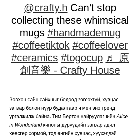
@crafty.h
Can’t stop
collecting these whimsical
mugs
#handmademug
#coffeetiktok
#coffeelover
#ceramics
#togocup
♬ 原
創音樂 - Crafty House
Зөвхөн сайн сайхныг бодоод зогсохгүй, хувцас
загвар болон нүүр будалтаар ч мөн энэ тренд
үргэлжилж байна. Тим Бертон найруулагчийн
Alice
in Wonderland
киноны дүрүүдийн загвар адил
хөвсгөр хормой, тод өнгийн хувцас, хүүхэлдэй