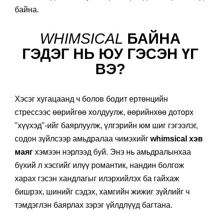
байна.
WHIMSICAL
БАЙНА
ГЭДЭГ НЬ ЮУ ГЭСЭН ҮГ
ВЭ?
Хэсэг хугацаанд ч болов бодит ертөнцийн
стрессээс өөрийгөө холдуулж, өөрийнхөө доторх
"хүүхэд"-ийг баярлуулж, үлгэрийн юм шиг гэгээлэг,
содон зүйлсээр амьдралаа чимэхийг
whimsical хэв
маяг
хэмээн нэрлээд буй. Энэ нь амьдралынхаа
бүхий л хэсгийг илүү романтик, нандин болгож
харах гэсэн хандлагыг илэрхийлэх ба гайхаж
бишрэх, шинийг сэдэх, хамгийн жижиг зүйлийг ч
тэмдэглэн баярлах зэрэг үйлдлүүд багтана.