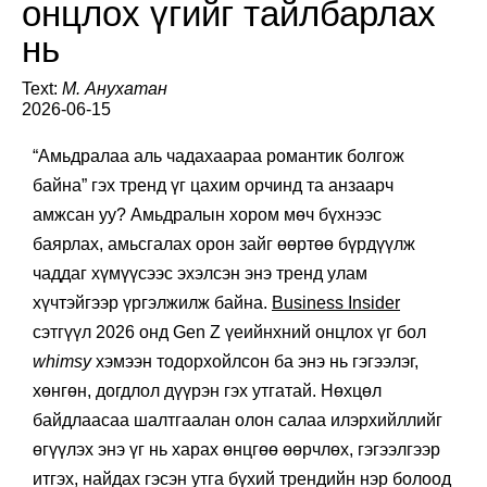
онцлох үгийг тайлбарлах
нь
Text:
М. Анухатан
2026-06-15
“Амьдралаа аль чадахаараа романтик болгож
байна” гэх тренд үг цахим орчинд та анзаарч
амжсан уу? Амьдралын хором мөч бүхнээс
баярлах, амьсгалах орон зайг өөртөө бүрдүүлж
чаддаг хүмүүсээс эхэлсэн энэ тренд улам
хүчтэйгээр үргэлжилж байна.
Business Insider
сэтгүүл 2026 онд Gen Z үеийнхний онцлох үг бол
whimsy
хэмээн тодорхойлсон ба энэ нь гэгээлэг,
хөнгөн, догдлол дүүрэн гэх утгатай. Нөхцөл
байдлаасаа шалтгаалан олон салаа илэрхийллийг
өгүүлэх энэ үг нь харах өнцгөө өөрчлөх, гэгээлгээр
итгэх, найдах гэсэн утга бүхий трендийн нэр болоод