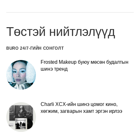
Төстэй нийтлэлүүд
BURO 24/7-ГИЙН СОНГОЛТ
Frosted Makeup буюу мөсөн будалтын
шинэ тренд
Charli XCX-ийн шинэ цомог кино,
хөгжим, загварын хамт эргэн ирлээ