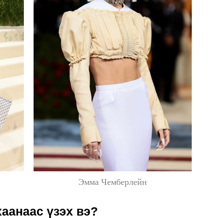
Эмма Чемберлейн
аанаас үзэх вэ?