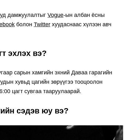
ууд дамжуулалтыг
Vogue
-ын албан ёсны
ebook
болон
Twitter
хуудаснаас хүлээн авч
гт эхлэх вэ?
угаар сарын хамгийн эхний Даваа гарагийн
уудын хувьд цагийн зөрүүгээ тооцоолон
6:00 цагт сувгаа тааруулаарай.
гийн сэдэв юу вэ?