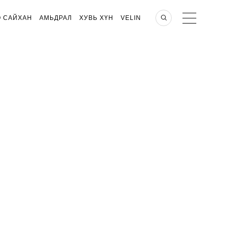
О САЙХАН
АМЬДРАЛ
ХУВЬ ХҮН
VELIN