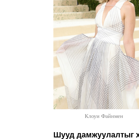
Клоуи Файнмен
Шууд дамжуулалтыг х