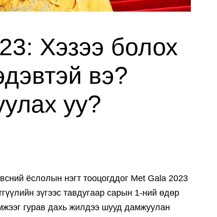
23: Хэзээ болох
эдэвтэй вэ?
улах уу?
всний ёслолын нэгт тооцогддог Met Gala 2023
тгүүлийн зүгээс тавдугаар сарын 1-ний өдөр
эмжээг гурав дахь жилдээ шууд дамжуулан