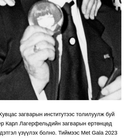
Хувцас загварын институтээс толилуулж буй
нер Карл Лагерфельдийн загварын ертөнцөд
дэтгэл үзүүлэх болно. Тиймээс Met Gala 2023