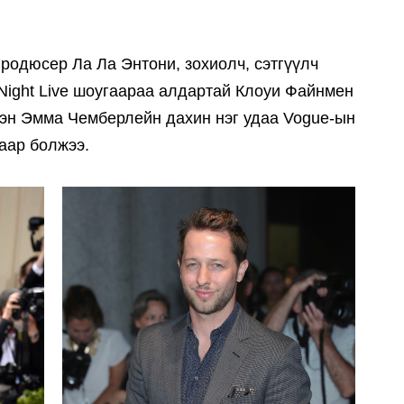
родюсер Ла Ла Энтони, зохиолч, сэтгүүлч
Night Live шоугаараа алдартай Клоуи Файнмен
лэн Эмма Чемберлейн дахин нэг удаа Vogue-ын
аар болжээ.