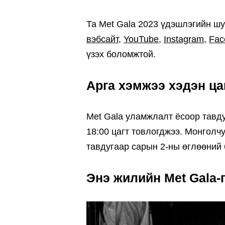
Та Met Gala 2023 үдэшлэгийн ш
вэбсайт
,
YouTube
,
Instagram
,
Fac
үзэх боломжтой.
Арга хэмжээ хэдэн ца
Met Gala уламжлалт ёсоор тавд
18:00 цагт товлогджээ. Монголч
тавдугаар сарын 2-ны өглөөний 
Энэ жилийн Met Gala-