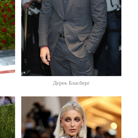
Дерек Бласберг