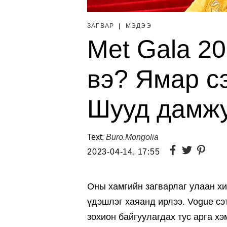
ЗАГВАР
|
МЭДЭЭ
Met Gala 20
вэ? Ямар с
Шууд дамжу
Text:
Buro.Mongolia
2023-04-14, 17:55
Оны хамгийн загварлаг улаан хи
үдэшлэг хаяанд ирлээ. Vogue сэ
зохион байгуулагдах тус арга х