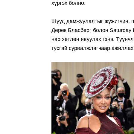
хүргэх болно.
Шууд дамжуулалтыг жүжигчин, п
Дерек Бласберг болон Saturday 
нар хөтлөн явуулах гэнэ. Түүнч
тусгай сурвалжлагчаар ажиллах