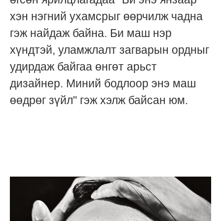
хэн нэгний ухамсрыг өөрчилж чадна
гэж найдаж байна. Би маш нэр
хүндтэй, уламжлалт загварын ордныг
удирдаж байгаа өнгөт арьст
дизайнер. Миний бодлоор энэ маш
өөдрөг зүйл" гэж хэлж байсан юм.