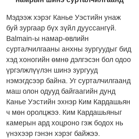
Мэдээж хэрэг Канье Уэстийн
унаж
буй
зургаар бүх зүйл дууссангүй.
Balmain-ы намар-өвлийн
сурталчилгааны анхны зургуудыг бид
хэд хоногийн өмнө дэлгэсэн бол одоо
үргэлжлүүлэн шинэ зургууд
нэмэгдсээр байна. Уг сурталчилгаанд
маш олон одууд байгаагийн дунд
Канье Уэстийн эхнэр Ким Кардашьян
ч мөн оролцжээ. Ким Кардашьяныг
камерын ард хоцроно гэж бодох нь
үнэхээр гэнэн хэрэг байжээ.