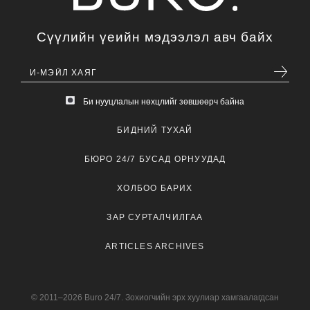
Сүүлийн үеийн мэдээлэл авч байх
Би нууцлалын нөхцлийг зөвшөөрч байна
БИДНИЙ ТУХАЙ
БЮРО 24/7 БУСАД ОРНУУДАД
ХОЛБОО БАРИХ
ЗАР СУРТАЛЧИЛГАА
ARTICLES ARCHIVES
© 2011–2026 Buro 24/7. Зохиогчийн эрх хуулиар хамгаалагдсан