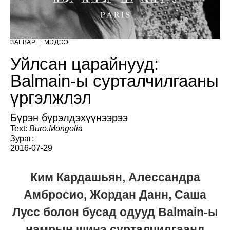
ЗАГВАР
|
МЭДЭЭ
Уйлсан царайнууд:
Balmain-ы сурталчилгааны
үргэлжлэл
Бүрэн бүрэлдэхүүнээрээ
Text:
Buro.Mongolia
Зураг:
2016-07-29
Ким Кардашьян, Алессандра
Амбросио, Жордан Данн, Саша
Лусс болон бусад одууд Balmain-ы
намрын шинэ сурталчилгаанд