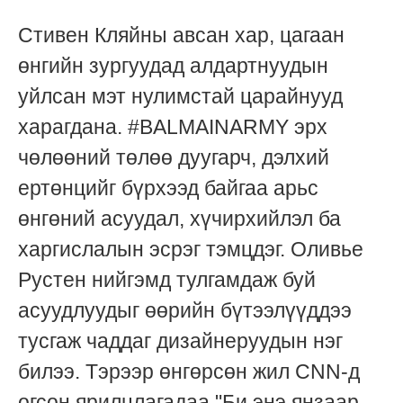
Стивен Кляйны авсан хар, цагаан
өнгийн зургуудад алдартнуудын
уйлсан мэт нулимстай царайнууд
харагдана. #BALMAINARMY эрх
чөлөөний төлөө дуугарч, дэлхий
ертөнцийг бүрхээд байгаа арьс
өнгөний асуудал, хүчирхийлэл ба
харгислалын эсрэг тэмцдэг. Оливье
Рустен нийгэмд тулгамдаж буй
асуудлуудыг өөрийн бүтээлүүддээ
тусгаж чаддаг дизайнеруудын нэг
билээ. Тэрээр өнгөрсөн жил CNN-д
өгсөн ярилцлагадаа "Би энэ янзаар