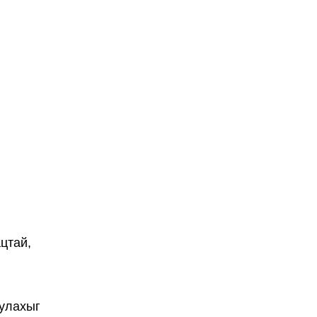
цтай,
уулахыг