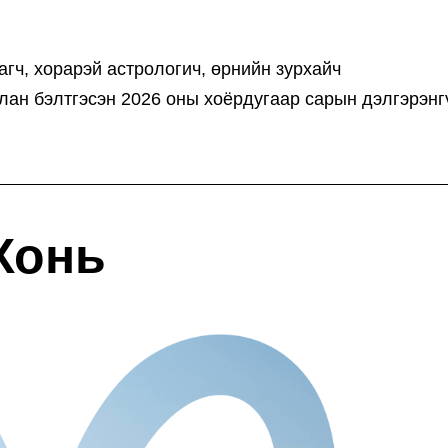
гч, хорарэй астрологич, өрнийн зурхайч
ан бэлтгэсэн 2026 оны хоёрдугаар сарын дэлгэрэнг
Хонь