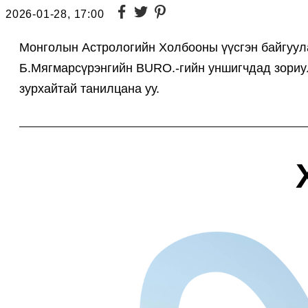
2026-01-28, 17:00
Монголын Астрологийн Холбооны үүсгэн байгуула
Б.Мягмарсүрэнгийн BURO.-гийн уншигчдад зориул
зурхайтай танилцана уу.