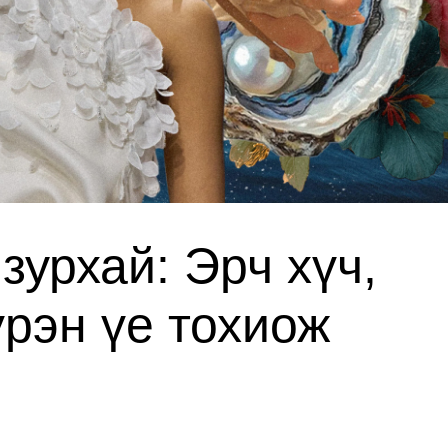
зурхай: Эрч хүч,
үрэн үе тохиож