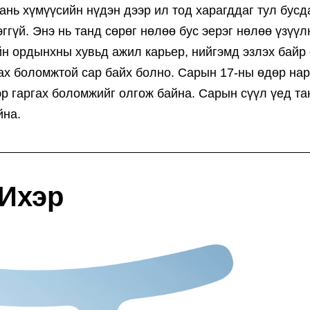
ань хүмүүсийн нүдэн дээр ил тод харагддаг тул бусд
гүй. Энэ нь танд сөрөг нөлөө бус эерэг нөлөө үзүүл
йн ордынхны хувьд ажил карьер, нийгэмд эзлэх байр
лах боломжтой сар байх болно. Сарын 17-ны өдөр нар
р гаргах боломжийг олгож байна. Сарын сүүл үед т
йна.
Ихэр