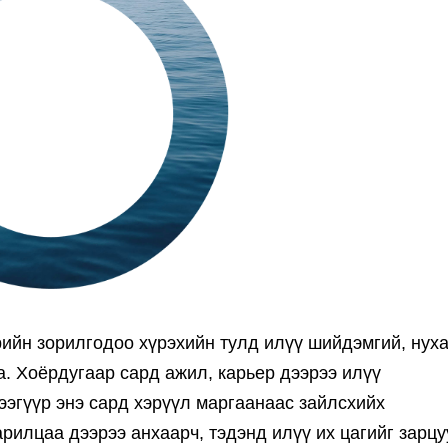
ийн зорилгодоо хүрэхийн тулд илүү шийдэмгий, нуха
а. Хоёрдугаар сард ажил, карьер дээрээ илүү
тээгүүр энэ сард хэрүүл маргаанаас зайлсхийх
арилцаа дээрээ анхаарч, тэдэнд илүү их цагийг зарц