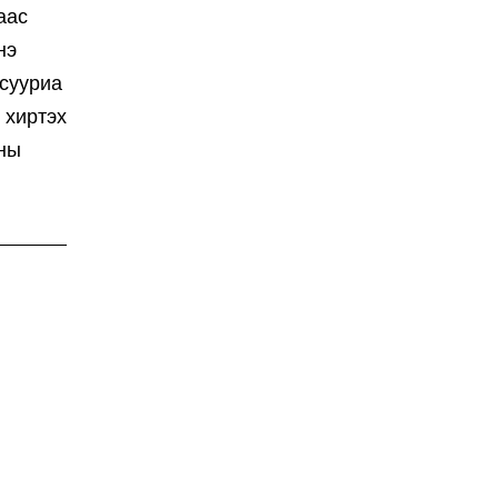
аас
нэ
 сууриа
 хиртэх
аны