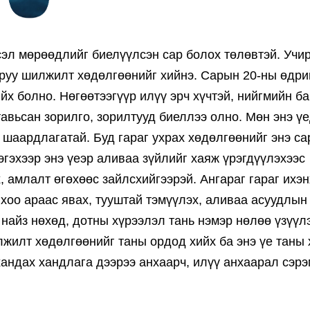
эл мөрөөдлийг биелүүлсэн сар болох төлөвтэй. Учир
 руу шилжилт хөдөлгөөнийг хийнэ. Сарын 20-ны өдри
х болно. Нөгөөтээгүүр илүү эрч хүчтэй, нийгмийн б
авьсан зорилго, зорилтууд биеллээ олно. Мөн энэ ү
шаардлагатай. Буд гараг ухрах хөдөлгөөнийг энэ са
эгэхээр энэ үеэр аливаа зүйлийг хаяж үрэгдүүлэхээс
х, амлалт өгөхөөс зайлсхийгээрэй. Ангараг гараг ихэн
оо араас явах, тууштай тэмүүлэх, аливаа асуудлын
 найз нөхөд, дотны хүрээлэл тань нэмэр нөлөө үзүүл
жилт хөдөлгөөнийг таны ордод хийх ба энэ үе таны 
хандах хандлага дээрээ анхаарч, илүү анхаарал сэр