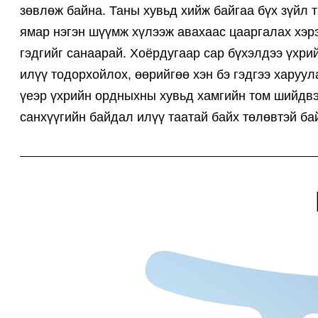
зөвлөж байна. Таны хувьд хийж байгаа бүх зүйл т
ямар нэгэн шүүмж хүлээж авахаас цааргалах хэрэг
гэдгийг санаарай. Хоёрдугаар сар бүхэлдээ үхри
илүү тодорхойлох, өөрийгөө хэн бэ гэдгээ харуу
үеэр үхрийн ордныхны хувьд хамгийн том шийдвэ
санхүүгийн байдал илүү таатай байх төлөвтэй ба