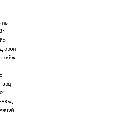
 нь
йг
айр
ед орон
р хийж
х
 гарц
эх
хувьд
эмжтэй