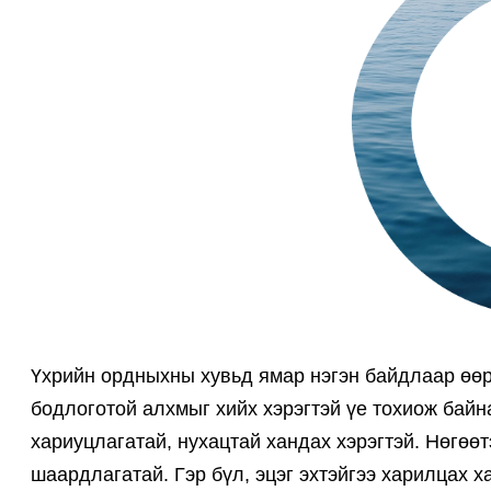
Үхрийн ордныхны хувьд ямар нэгэн байдлаар өөр
бодлоготой алхмыг хийх хэрэгтэй үе тохиож байн
хариуцлагатай, нухацтай хандах хэрэгтэй. Нөгөө
шаардлагатай. Гэр бүл, эцэг эхтэйгээ харилцах х