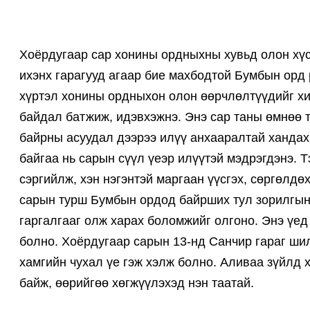
Хоёрдугаар сар хонины ордныхны хувьд олон хүс
ихэнх гарагууд агаар бие махбодтой Бумбын орд
хүртэл хонины ордныхон олон өөрчлөлтүүдийг хий
байдал батжиж, идэвхэжнэ. Энэ сар таны өмнөө т
байрны асуудал дээрээ илүү анхааралтай хандах 
байгаа нь сарын сүүл үеэр илүүтэй мэдрэгдэнэ. Т
сэргийлж, хэн нэгэнтэй маргаан үүсгэх, сөргөлдө
сарын турш Бумбын ордод байрших тул зорилгынх
гаргалгааг олж харах боломжийг олгоно. Энэ үед
болно. Хоёрдугаар сарын 13-нд Санчир гараг шил
хамгийн чухал үе гэж хэлж болно. Аливаа зүйлд 
байж, өөрийгөө хөгжүүлэхэд нэн таатай.