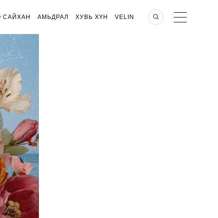
О САЙХАН
АМЬДРАЛ
ХУВЬ ХҮН
VELIN