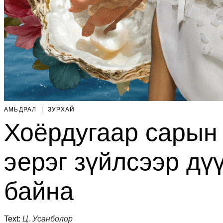
АМЬДРАЛ
|
ЗУРХАЙ
Хоёрдугаар сарын 
эерэг зүйлсээр дү
байна
Text:
Ц. Усанболор