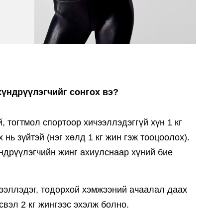
хүндрүүлэгчийг сонгох вэ?
, тогтмол спортоор хичээллэдэггүй хүн 1 кг
 нь зүйтэй (нэг хөлд 1 кг жин гэж тооцоолох).
ндрүүлэгчийн жинг ахиулснаар хүний бие
ээллэдэг, тодорхой хэмжээний ачаалал даах
свэл 2 кг жингээс эхэлж болно.