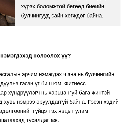
хүрэх боломжтой бөгөөд биеийн
булчингууд сайн хөгждөг байна.
 нэмэгдэхэд нөлөөлөх үү?
асгалын эрчим нэмэгдэх ч энэ нь булчингийн
дүүлнэ гэсэн үг биш юм. Фитнесс
ар хүндрүүлэгч нь харьцангуй бага жинтэй
д хувь нэмрээ оруулдаггүй байна. Гэсэн хэдий
хөдөлгөөнийг гүйцэтгэх явцыг улам
 шатаахад тусалдаг аж.