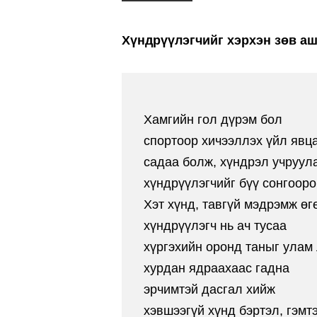
Хүндрүүлэгчийг хэрхэн зөв аш
Хамгийн гол дүрэм бол
спортоор хичээллэх үйл явц
садаа болж, хүндрэл учруул
хүндрүүлэгчийг бүү сонгооро
Хэт хүнд, тавгүй мэдрэмж өг
хүндрүүлэгч нь ач тусаа
хүргэхийн оронд таныг улам
хурдан ядраахаас гадна
эрчимтэй дасгал хийж
хэвшээгүй хүнд бэртэл, гэмт