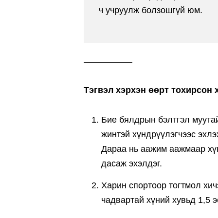
ч учруулж болзошгүй юм.
Тэгвэл хэрхэн өөрт тохирсон 
Бие бялдрын бэлтгэл муутай
жинтэй хүндрүүлэгчээс эхлэх
Дараа нь аажим аажмаар хү
дасаж эхэлдэг.
Харин спортоор тогтмол хич
чадвартай хүний хувьд 1,5 э