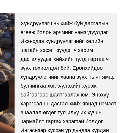
Хүндрүүлэгч нь хийж буй дасгалын
өгөөж болон эрчмийг нэмэгдүүлдэг.
Ихэнхдээ хүндрүүлэгчийг хөлийн
шагайн хэсэгт зүүдэг ч зарим
дасгалуудыг хийхийн тулд гартаа ч
зүүх тохиолдол бий. Ерөнхийдөө
хүндрүүлэгчийг хаана зүүх нь яг ямар
булчингаа хөгжүүлэхийг хүсэж
байгаагаас шалтгаалах юм. Энэхүү
хэрэгсэл нь дасгал хийх явцад нэмэлт
ачаалал өгдөг тул илүү их хүчин
чармайлт гаргах хэрэгтэй болдог.
Ингэснээр хүссэн үр дүндээ хурдан