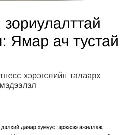
 зориулалттай
: Ямар ач тустай
тнесс хэрэгслийн талаарх
 мэдээлэл
 дэлхий даяар хүмүүс гэрээсээ ажиллаж,