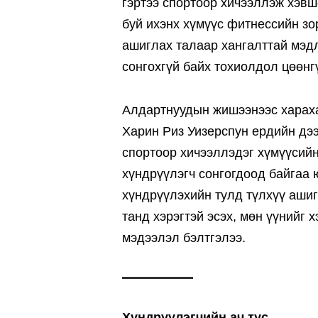
гэртээ спортоор хичээллэж хэвш
буй ихэнх хүмүүс фитнессийн зо
ашиглах талаар хангалттай мэдл
сонгохгүй байх тохиолдол цөөнг
Алдартнуудын жишээнээс хараха
Харин Риз Уизерспун ердийн дээ
спортоор хичээллэдэг хүмүүсийн
хүндрүүлэгч сонгогдоод байгаа 
хүндрүүлэхийн тулд түлхүү ашиг
танд хэрэгтэй эсэх, мөн үүнийг 
мэдээлэл бэлтгэлээ.
Хүндрүүлэгчийн ач тус