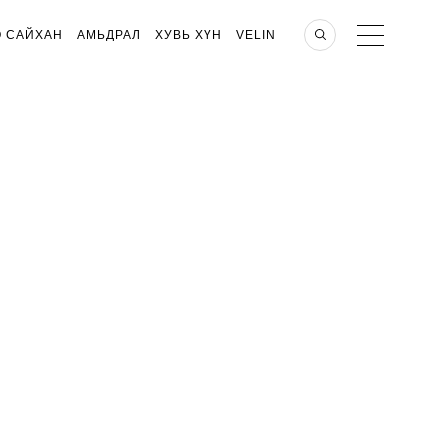
О САЙХАН
АМЬДРАЛ
ХУВЬ ХҮН
VELIN