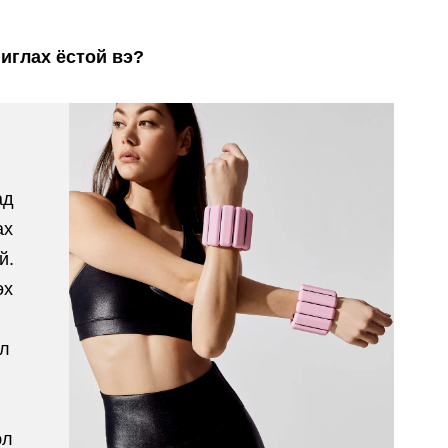
иглах ёстой вэ?
ад
ах
й.
өх
 л
эл