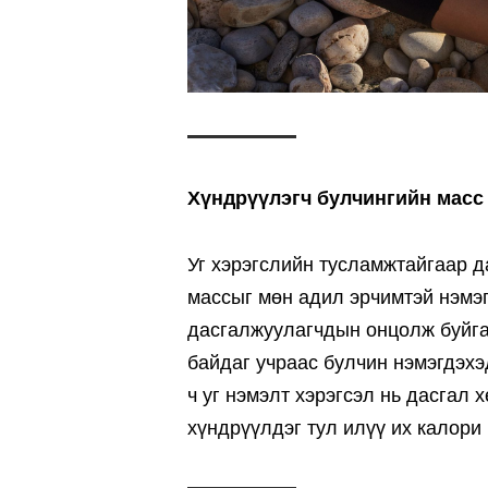
Хүндрүүлэгч булчингийн масс
Уг хэрэгслийн тусламжтайгаар д
массыг мөн адил эрчимтэй нэмэг
дасгалжуулагчдын онцолж буйга
байдаг учраас булчин нэмэгдэхэ
ч уг нэмэлт хэрэгсэл нь дасгал 
хүндрүүлдэг тул илүү их калори