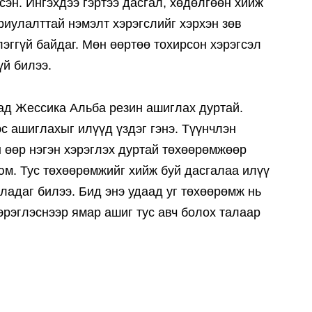
сэн. Ингэхдээ гэртээ дасгал, хөдөлгөөн хийж
риулалттай нэмэлт хэрэгслийг хэрхэн зөв
эггүй байдаг. Мөн өөртөө тохирсон хэрэгсэл
үй билээ.
д Жессика Альба резин ашиглах дуртай.
с ашиглахыг илүүд үздэг гэнэ. Түүнчлэн
 өөр нэгэн хэрэглэх дуртай төхөөрөмжөөр
юм. Тус төхөөрөмжийг хийж буй дасгалаа илүү
ладаг билээ. Бид энэ удаад уг төхөөрөмж нь
хэрэглэснээр ямар ашиг тус авч болох талаар