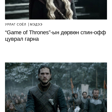
УРЛАГ СОЁЛ
МЭДЭЭ
“Game of Thrones”-ын дөрвөн спин-офф
цуврал гарна