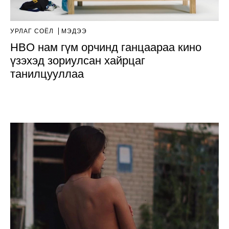
УРЛАГ СОЁЛ
МЭДЭЭ
HBO нам гүм орчинд ганцаараа кино
үзэхэд зориулсан хайрцаг
танилцууллаа