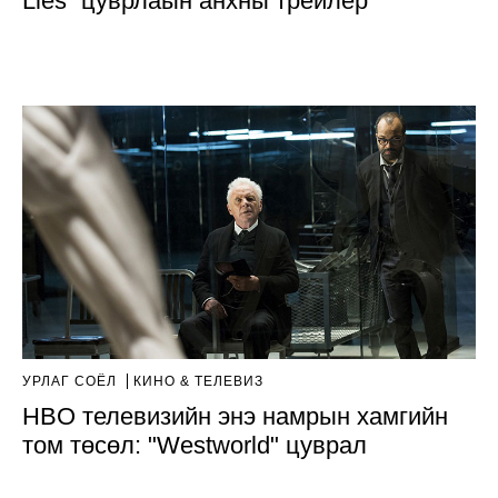
Lies” цуврлаын анхны трейлер
УРЛАГ СОЁЛ
КИНО & ТЕЛЕВИЗ
HBO телевизийн энэ намрын хамгийн
том төсөл: "Westworld" цуврал