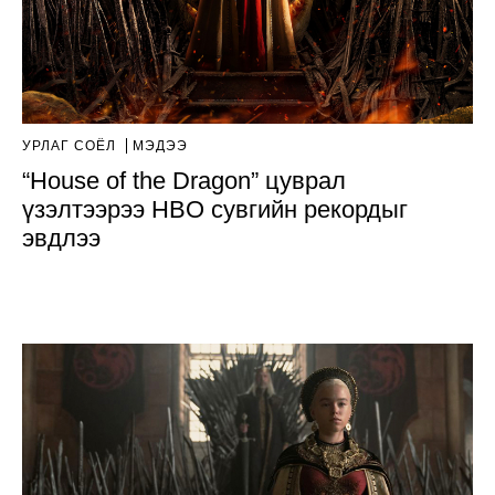
УРЛАГ СОЁЛ
МЭДЭЭ
“House of the Dragon” цуврал
үзэлтээрээ HBO сувгийн рекордыг
эвдлээ