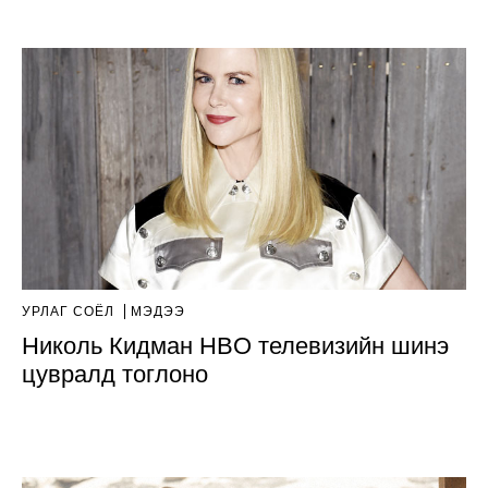
УРЛАГ СОЁЛ
МЭДЭЭ
Николь Кидман HBO телевизийн шинэ
цувралд тоглоно