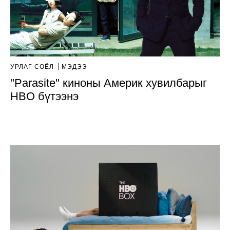
УРЛАГ СОЁЛ
МЭДЭЭ
"Parasite" киноны Америк хувилбарыг
HBO бүтээнэ