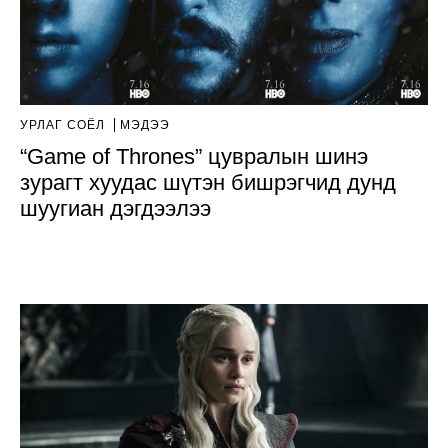
УРЛАГ СОЁЛ
МЭДЭЭ
“Game of Thrones” цувралын шинэ
зурагт хуудас шүтэн бишрэгчид дунд
шуугиан дэгдээлээ