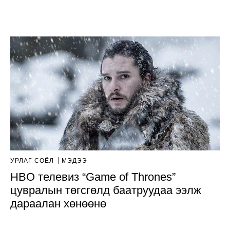
УРЛАГ СОЁЛ
МЭДЭЭ
HBO телевиз “Game of Thrones”
цувралын төгсгөлд баатруудаа ээлж
дараалан хөнөөнө