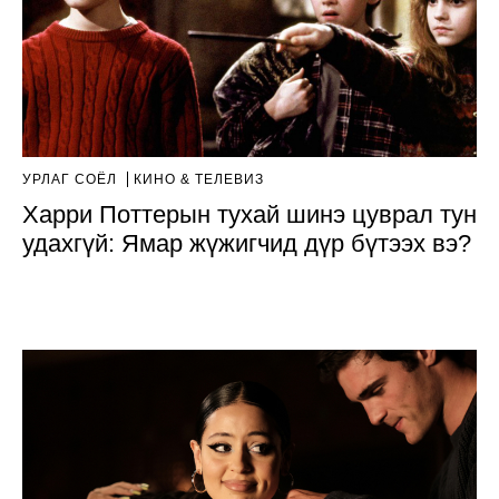
УРЛАГ СОЁЛ
КИНО & ТЕЛЕВИЗ
Харри Поттерын тухай шинэ цуврал тун
удахгүй: Ямар жүжигчид дүр бүтээх вэ?