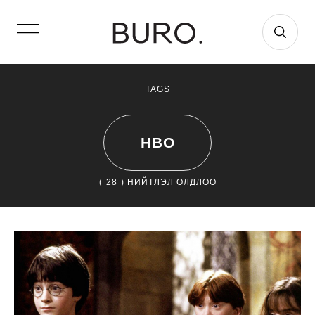
TAGS
HBO
(
28
) НИЙТЛЭЛ ОЛДЛОО