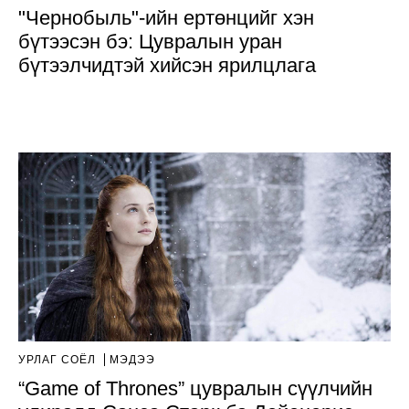
"Чернобыль"-ийн ертөнцийг хэн
бүтээсэн бэ: Цувралын уран
бүтээлчидтэй хийсэн ярилцлага
УРЛАГ СОЁЛ
МЭДЭЭ
“Game of Thrones” цувралын сүүлчийн