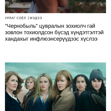
УРЛАГ СОЁЛ
МЭДЭЭ
"Чернобыль" цувралын зохиолч гай
зовлон тохиолдсон бүсэд хүндэтгэлтэй
хандахыг инфлюэнсерүүдээс хүслээ