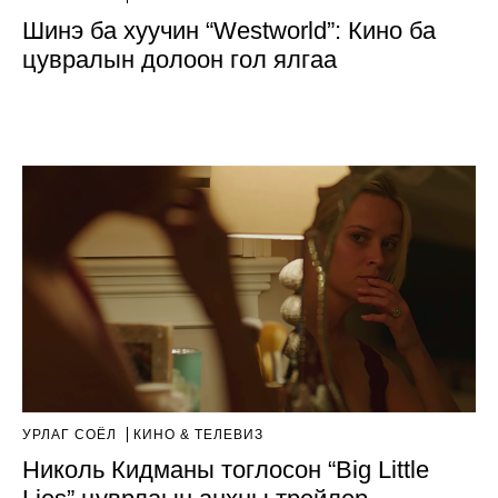
Шинэ ба хуучин “Westworld”: Кино ба
цувралын долоон гол ялгаа
УРЛАГ СОЁЛ
КИНО & ТЕЛЕВИЗ
Николь Кидманы тоглосон “Big Little