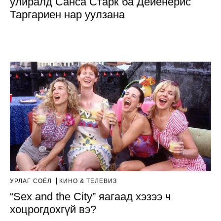
улиралд Санса Старк ба Дейенерис
Таргариен нар уулзана
УРЛАГ СОЁЛ
КИНО & ТЕЛЕВИЗ
“Sex and the City” яагаад хэзээ ч
хоцрогдохгүй вэ?