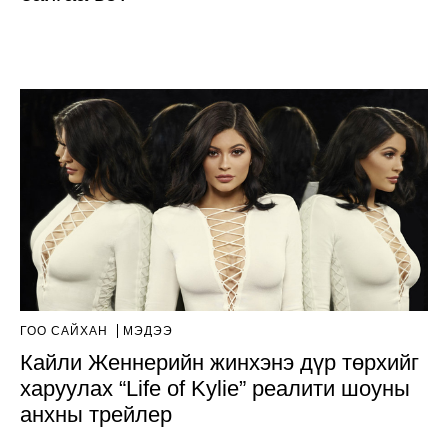
ГОО САЙХАН
МЭДЭЭ
Кайли Женнерийн жинхэнэ дүр төрхийг
харуулах “Life of Kylie” реалити шоуны
анхны трейлер