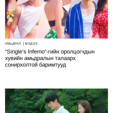
АМЬДРАЛ
МЭДЭЭ
“Single’s Inferno”-гийн оролцогчдын
хувийн амьдралын талаарх
сонирхолтой баримтууд