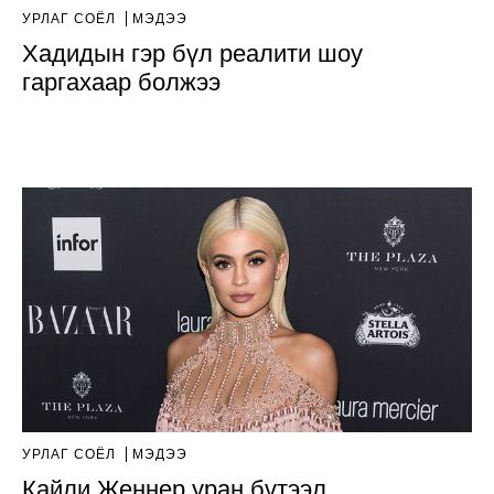
УРЛАГ СОЁЛ
МЭДЭЭ
Хадидын гэр бүл реалити шоу
гаргахаар болжээ
УРЛАГ СОЁЛ
МЭДЭЭ
Кайли Женнер уран бүтээл