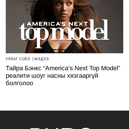
УРЛАГ СОЁЛ
МЭДЭЭ
Тайра Бэнкс “America’s Next Top Model”
реалити шоуг насны хязгааргүй
болголоо