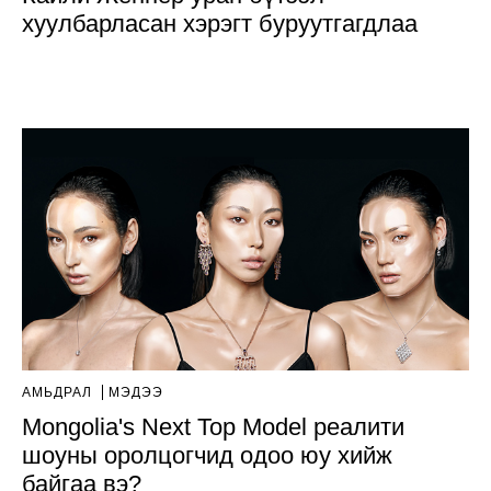
хуулбарласан хэрэгт буруутгагдлаа
АМЬДРАЛ
МЭДЭЭ
Mongolia's Next Top Model реалити
шоуны оролцогчид одоо юу хийж
байгаа вэ?