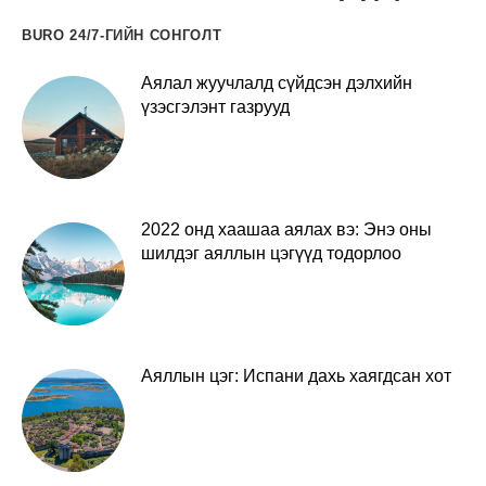
BURO 24/7-ГИЙН СОНГОЛТ
Аялал жуучлалд сүйдсэн дэлхийн
үзэсгэлэнт газрууд
2022 онд хаашаа аялах вэ: Энэ оны
шилдэг аяллын цэгүүд тодорлоо
Аяллын цэг: Испани дахь хаягдсан хот