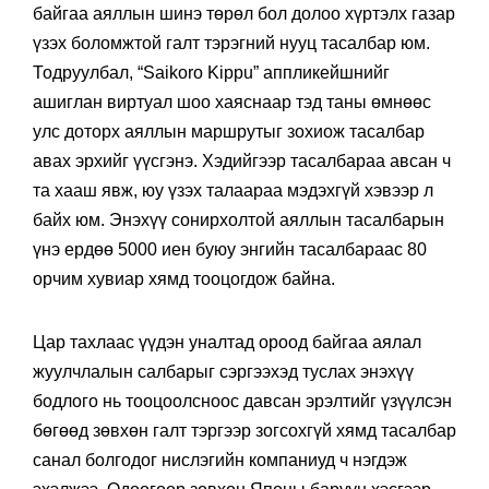
байгаа аяллын шинэ төрөл бол долоо хүртэлх газар
үзэх боломжтой галт тэрэгний нууц тасалбар юм.
Тодруулбал, “Saikoro Kippu” аппликейшнийг
ашиглан виртуал шоо хаяснаар тэд таны өмнөөс
улс доторх аяллын маршрутыг зохиож тасалбар
авах эрхийг үүсгэнэ. Хэдийгээр тасалбараа авсан ч
та хааш явж, юу үзэх талаараа мэдэхгүй хэвээр л
байх юм. Энэхүү сонирхолтой аяллын тасалбарын
үнэ ердөө 5000 иен буюу энгийн тасалбараас 80
орчим хувиар хямд тооцогдож байна.
Цар тахлаас үүдэн уналтад ороод байгаа аялал
жуулчлалын салбарыг сэргээхэд туслах энэхүү
бодлого нь тооцоолсноос давсан эрэлтийг үзүүлсэн
бөгөөд зөвхөн галт тэргээр зогсохгүй хямд тасалбар
санал болгодог нислэгийн компаниуд ч нэгдэж