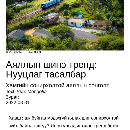
АМЬДРАЛ
|
АЯЛАЛ
Аяллын шинэ тренд:
Нууцлаг тасалбар
Хамгийн сонирхолтой аяллын сонголт
Text:
Buro.Mongolia
Зураг:
2022-08-31
Хааш явж буйгаа мэдэхгүй аялах шиг сонирхолтой
зүйл байна гэж үү? Япон улсад яг одоо тренд болж