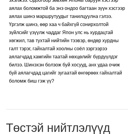
эхэлжээ. Одоогоор зөвхөн Японы баруун хэсгээр
аялах боломжтой ба энэ ондоо багтаан зүүн хэсгээр
аялах шинэ маршрутуудыг танилцуулна гэлээ.
Үргэлж шинэ, өөр хаа ч байхгүй сонирхолтой
зүйлсийг үзүүлж чаддаг Япон улс нь хурдацтай
хөгжил, тав тухтай нийтийн тээвэр, өндөр хурдны
галт тэрэг, гайхалтай хоолны соёл зэргээрээ
аялагчдад хамгийн таатай нөхцөлийг бүрдүүлдэг
билээ. Шинэхэн болзож буй хосууд, анх удаа очиж
буй аялагчдад цагийг зугаатай өнгөрөөх гайхалтай
боломж биш гэж үү?
Төстэй нийтлэлүүд