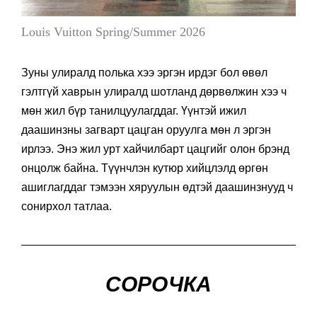
Louis Vuitton Spring/Summer 2026
Зуны улиралд полька хээ эргэн ирдэг бол өвөл
гэлтгүй хаврын улиралд шотланд дөрвөлжин хээ ч
мөн жил бүр танилцуулагддаг. Үүнтэй ижил
даашинзны загварт цацган оруулга мөн л эргэн
ирлээ. Энэ жил урт хайчилбарт цацгийг олон брэнд
онцолж байна. Түүнчлэн кутюр хийцлэлд өргөн
ашиглагддаг тэмээн хяруулын өдтэй даашинзнууд ч
сонирхол татлаа.
СОРОЧКА