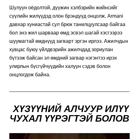
Шулуун оёдолтой, дүүжин хэлбэрийн жийнсийг
сүүлийн жилүүдэд олон брэндүүд онцолж, Armani
давхар хуниастай сул брюк танилцуулсаар байгаа
бол энэ жил шарваар өмд эсвэл шагай хэсгээрээ
шуумагтай өмднүүд загварт эргэн ирлээ. Ажилчдын
хувцас буюу үйлдвэрийн ажилчдад зориулан
бүтээж байсан эл өмдний загвар нэгэнтээ ирэх
улирлын бүсгүйчүүдийн халуун сэдэв болон
онцлогдож байна.
ХҮЗҮҮНИЙ АЛЧУУР ИЛҮҮ
ЧУХАЛ ҮҮРЭГТЭЙ БОЛОВ