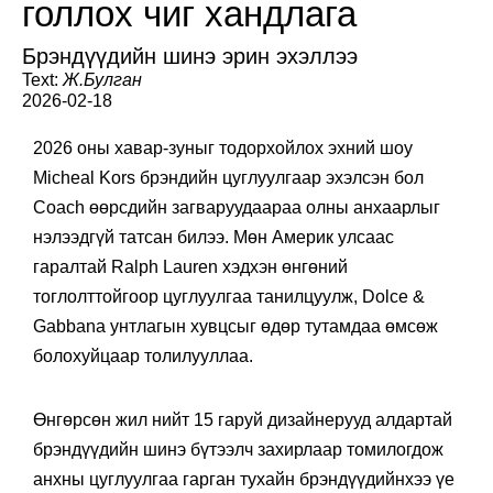
голлох чиг хандлага
Брэндүүдийн шинэ эрин эхэллээ
Text:
Ж.Булган
2026-02-18
2026 оны хавар-зуныг тодорхойлох эхний шоу
Micheal Kors брэндийн цуглуулгаар эхэлсэн бол
Coach өөрсдийн загваруудаараа олны анхаарлыг
нэлээдгүй татсан билээ. Мөн Америк улсаас
гаралтай Ralph Lauren хэдхэн өнгөний
тоглолттойгоор цуглуулгаа танилцуулж, Dolce &
Gabbana унтлагын хувцсыг өдөр тутамдаа өмсөж
болохуйцаар толилууллаа.
Өнгөрсөн жил нийт 15 гаруй дизайнерууд алдартай
брэндүүдийн шинэ бүтээлч захирлаар томилогдож
анхны цуглуулгаа гарган тухайн брэндүүдийнхээ үе