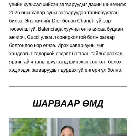
үеийн хувьсал хийсэн загваруудыг дахин шинэчилж
2026 оны хавар-зуны загваруудаа танилцуулсан
билээ. Энэ жилийг Dior болон Chanel-гүйгээр
төсөөлшгүй, Balenciaga хуучны өнгө аясаа буцаан
авчирч, Gucci улам л сонирхолтой болж загвар
болгондоо нэр өгчээ. Ирэх хавар-зуны чиг
хандлагыг тодорхой сэдэвт багтаан тайлбарлахад
ярвигтай ч таны шүүгээнд шинэхэн сонголт болох
хэд хэдэн загваруудыг дурдахгүй өнгөрч үл болно.
ШАРВААР ӨМД