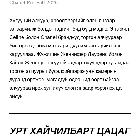
Chanel Pre-Fall 2026
Хүзүүний алчуур, ороолт зэргийг олон янзаар
загварчилж болдог гэдгийг бид бүгд мэднэ. Энэ жил
Celine болон Chanel брэндүүд торгон алчуураар
бие ороох, юбка мэт харагдуулам загварчилгааг
харууллаа. Жүжигчин Женнифер Лауренс болон
Кайли Женнер тэргүүтэй алдартнууд өдөр тутамдаа
торгон алчуурыг бүсэлхийгээрээ уяж камерын
дуранд өртжээ. Магадгүй одоо бид өөрт байгаа
алчуураа ирэх зун илүү олон янзаар хэрэглэх цаг
айсуй.
УРТ ХАЙЧИЛБАРТ ЦАЦАГ