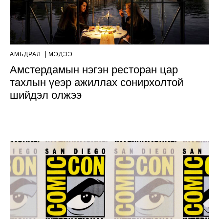
АМЬДРАЛ
МЭДЭЭ
Амстердамын нэгэн ресторан цар
тахлын үеэр ажиллах сонирхолтой
шийдэл олжээ