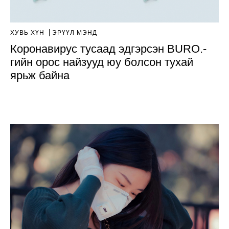
ХУВЬ ХҮН
ЭРҮҮЛ МЭНД
Коронавирус тусаад эдгэрсэн BURO.-
гийн орос найзууд юу болсон тухай
ярьж байна