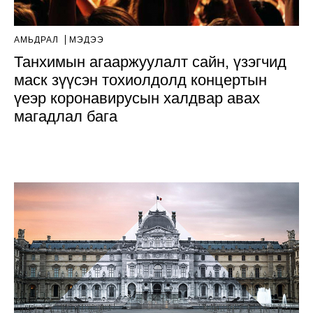
АМЬДРАЛ
МЭДЭЭ
Танхимын агааржуулалт сайн, үзэгчид
маск зүүсэн тохиолдолд концертын
үеэр коронавирусын халдвар авах
магадлал бага