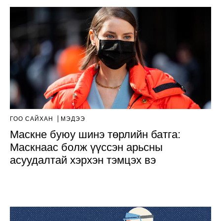
ГОО САЙХАН
МЭДЭЭ
Маскне буюу шинэ төрлийн батга:
Маскнаас болж үүссэн арьсны
асуудалтай хэрхэн тэмцэх вэ