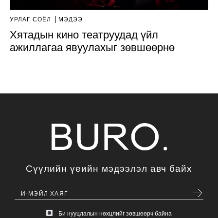
УРЛАГ СОЁЛ
МЭДЭЭ
Хятадын кино театруудад үйл
ажиллагаа явуулахыг зөвшөөрнө
Сүүлийн үеийн мэдээлэл авч байх
Би нууцлалын нөхцлийг зөвшөөрч байна