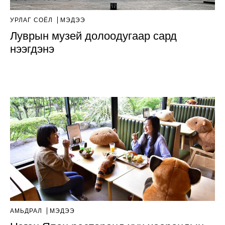
УРЛАГ СОЁЛ
МЭДЭЭ
Луврын музей долоодугаар сард
нээгдэнэ
АМЬДРАЛ
МЭДЭЭ