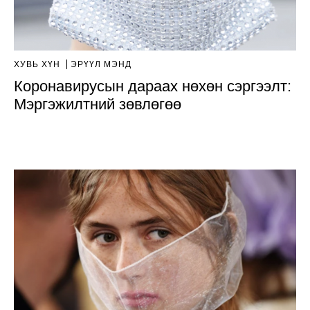
ХУВЬ ХҮН
ЭРҮҮЛ МЭНД
Коронавирусын дараах нөхөн сэргээлт:
Мэргэжилтний зөвлөгөө