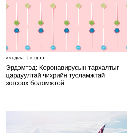
АМЬДРАЛ
МЭДЭЭ
Эрдэмтэд: Коронавирусын тархалтыг
цардуултай чихрийн тусламжтай
зогсоох боломжтой