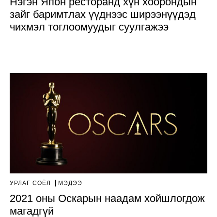
Нэгэн Япон ресторанд хүн хоорондын
зайг баримтлах үүднээс ширээнүүдэд
чихмэл тоглоомуудыг суулгажээ
УРЛАГ СОЁЛ
МЭДЭЭ
2021 оны Оскарын наадам хойшлогдож
магадгүй