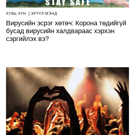
ХУВЬ ХҮН
ЭРҮҮЛ МЭНД
Вирусийн эсрэг хөтөч: Корона төдийгүй
бусад вирусийн халдвараас хэрхэн
сэргийлэх вэ?