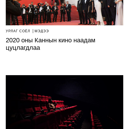
УРЛАГ СОЁЛ
МЭДЭЭ
2020 оны Каннын кино наадам
цуцлагдлаа