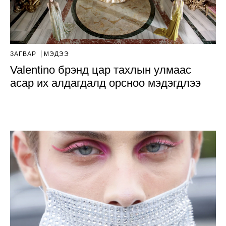
ЗАГВАР
МЭДЭЭ
Valentino брэнд цар тахлын улмаас
асар их алдагдалд орсноо мэдэгдлээ