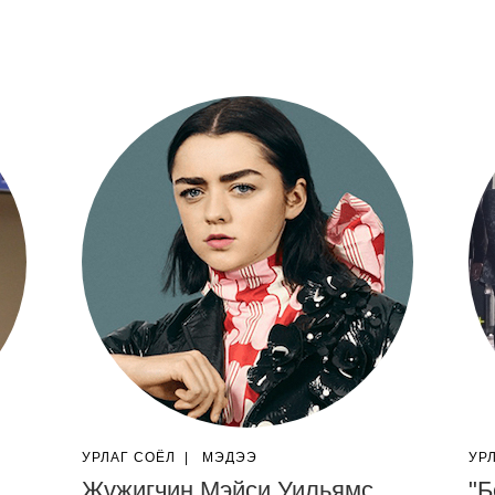
УРЛАГ СОЁЛ
|
МЭДЭЭ
УР
Жүжигчин Мэйси Уильямс
"Б