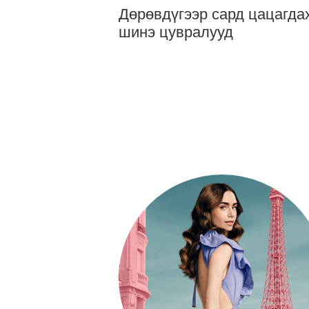
Дөрөвдүгээр сард цацагда
шинэ цувралууд