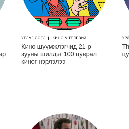
УРЛАГ СОЁЛ
|
КИНО & ТЕЛЕВИЗ
УР
Кино шүүмжлэгчид 21-р
Th
эр
зууны шилдэг 100 цуврал
цу
киног нэрлэлээ