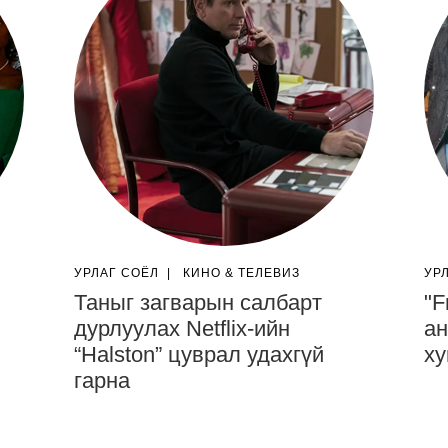
УРЛАГ СОЁЛ
|
КИНО & ТЕЛЕВИЗ
УР
Таныг загварын салбарт
"F
дурлуулах Netflix-ийн
ан
“Halston” цуврал удахгүй
ху
гарна