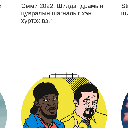
х
Эмми 2022: Шилдэг драмын
St
цувралын шагналыг хэн
ши
хүртэх вэ?