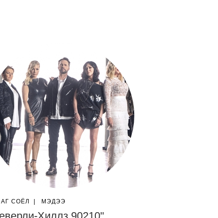
ЛАГ СОЁЛ
|
МЭДЭЭ
еверли-Хиллз 90210"