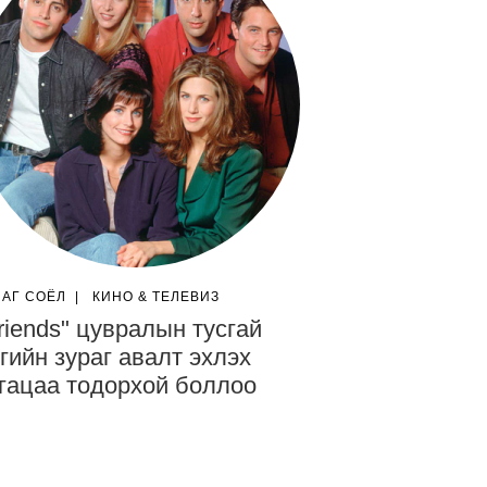
ЛАГ СОЁЛ
|
КИНО & ТЕЛЕВИЗ
riends" цувралын тусгай
гийн зураг авалт эхлэх
гацаа тодорхой боллоо