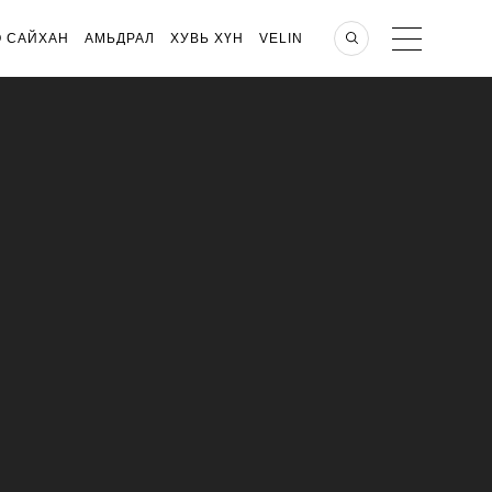
О САЙХАН
АМЬДРАЛ
ХУВЬ ХҮН
VELIN