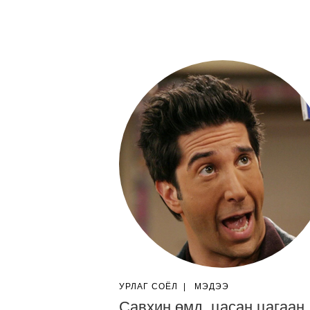
УРЛАГ СОЁЛ
|
МЭДЭЭ
Савхин өмд, цасан цагаан