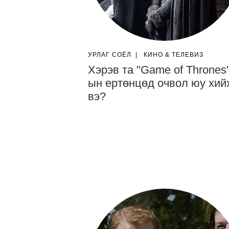
УРЛАГ СОЁЛ
|
КИНО & ТЕЛЕВИЗ
Хэрэв та "Game of Thrones"
ын ертөнцөд очвол юу хий
вэ?