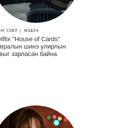
ЛАГ СОЁЛ
|
МЭДЭЭ
tflix "House of Cards"
увралын шинэ улирлын
выг зарласан байна