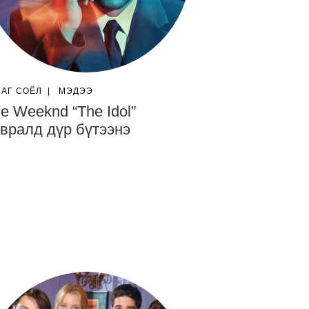
ЛАГ СОЁЛ
|
МЭДЭЭ
e Weeknd “The Idol”
вралд дүр бүтээнэ