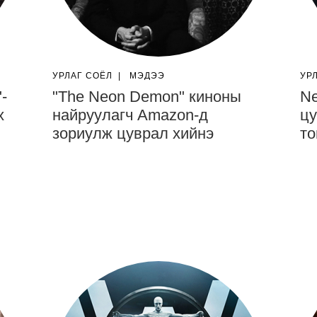
УРЛАГ СОЁЛ
|
МЭДЭЭ
УР
-
"The Neon Demon" киноны
Ne
х
найруулагч Amazon-д
ц
зориулж цуврал хийнэ
то