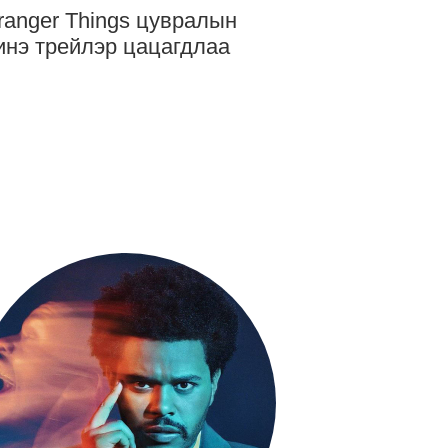
ranger Things цувралын
нэ трейлэр цацагдлаа