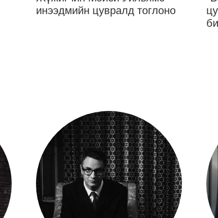
инээдмийн цувралд тоглоно
цу
би