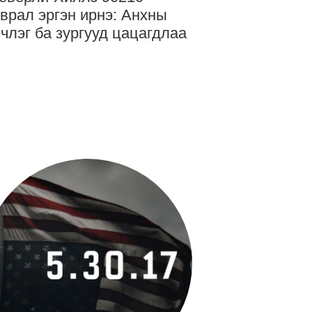
врал эргэн ирнэ: Анхны
члэг ба зургууд цацагдлаа