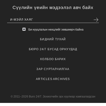
Сүүлийн үеийн мэдээлэл авч байх
Би нууцлалын нөхцлийг зөвшөөрч байна
БИДНИЙ ТУХАЙ
БЮРО 24/7 БУСАД ОРНУУДАД
ХОЛБОО БАРИХ
ЗАР СУРТАЛЧИЛГАА
ARTICLES ARCHIVES
© 2011–2026 Buro 24/7. Зохиогчийн эрх хуулиар хамгаалагдсан